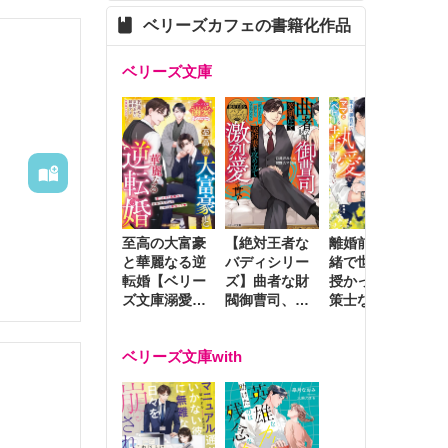
ベリーズカフェの書籍化作品
ベリーズ文庫
至高の大富豪
離婚前夜に内
冷
【絶対王者な
と華麗なる逆
緒で世継ぎを
や
バディシリー
転婚【ベリー
授かったら～
生
ズ】曲者な財
ズ文庫溺愛ア
策士な御曹司
を
閥御曹司、笑
ンソロジー】
はママとベビ
～
顔の圧で契約
ーを執愛で守
つ
妻を攻め立て
ベリーズ文庫with
り離さない～
様
激烈愛で貫く
し