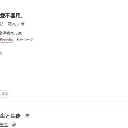
！

愛不器用。
いますか、？🥲
部 栞奈
／著
文字数/9,680
作品を読む
69ページ
愛(その他)
作品を読む
1
杏。

ゆみ。

作家名
苦しんでる、凛愛人。

。
先生と生徒
完
作品を読む
桜流
／著