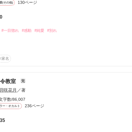
130ページ
愛(その他)
┈┈┈┈┈┈

。

0
。

ない」

#一目惚れ
#感動
#純愛
#別れ
んだって

｣

・・・。

うだかんね｣

作家名
きです。

ってた・・・。

ら、

の。

命令教室
完
あるのに新しいのを書いてしまい、すみません…。
ゃったの？

羽咲花月
／著
すぎてつらい｣

文字数/86,007
したの？

作品を読む
236ページ
ラー・オカルト
・・・。
愛されてます

35
┈┈┈┈┈┈
