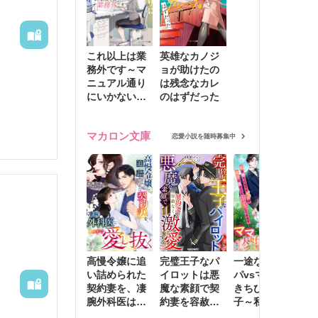
これ以上は業
英雄なカノジ
務外です～マ
ョが助けたの
ニュアル通り
は残念なカレ
にいかない彼
のはずだった
に無難な日々
を崩されて～
マカロン文庫
恋愛小説を随時募集中
高慢令嬢に追
完璧王子なパ
一途な社長パ
執
い詰められた
イロットは悪
パvsママ大好
士
契約妻を、凄
魔な素顔で契
きちびっこ息
偽
腕外科医はこ
約妻を容赦な
子～私を捨て
情
の手で愛し抜
く激愛する
たはずの元夫
堕