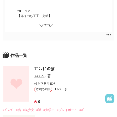
-------------------------
2010.9.23
【俺様のち王子。完結】
＼(^O^)／
作品一覧
ﾌﾞﾛﾝﾄﾞの猫
.мｉο
／著
総文字数/4,525
17ページ
恋愛(その他)
0
#ﾌﾞﾛﾝﾄﾞ
#猫
#美少女
#謎
#大学生
#プレイボーイ
#ﾊﾞｰ