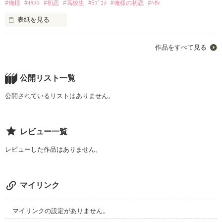
#俺様
#ｲｹﾒﾝ
#初恋
#高校生
#ﾗﾌﾞｺﾒ
#俺様の初恋
#ﾍﾀﾚ
俺様ﾌﾟﾚｲﾎﾞｰｲ大学生

藤森 瑠菜(ﾌｼﾞﾓﾘﾙﾅ)

表紙を見る
草渚 蒼斗 (ｸｻﾅｷﾞｱｵﾄ)

×

×

作品をすべて見る
夢見る乙女に魔法を架ける

ﾌﾞﾛﾝﾄﾞのBARの女

゜+ 究極の美のエリート集団 + ゜

ごくごく普通女子

公開リスト一覧
南 紗羅 (ﾐﾅﾐ ｻﾗ)

でも、超理想高いｯ!

橘 悠河(ﾀﾁﾊﾞﾅﾕｳｶﾞ)

時より、毒舌強気女。

公開されているリストはありません。
神楽 翔(ｶｸﾞﾗｼｮｳ)

楠木 唯(ｸｽﾉｷﾕｲ)

* start 10.09.26.

安東 咲夜(ｱﾝﾄﾞｳｻｸﾔ)

レビュー一覧
「あぁー。恋したいなあ。」

桜ノ宮 啓(ｻｸﾗﾉﾐﾔｹｲ)

レビューした作品はありません。
×

作品を読む
マイリンク
学校１のイケメン男子

「俺が魔法かけたげるからっ」

でも、超俺様ｯ！

時より、ﾍﾀﾚ野郎。

「お前を輝かせてやる」

マイリンクの設定がありません。