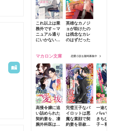
これ以上は業
英雄なカノジ
務外です～マ
ョが助けたの
ニュアル通り
は残念なカレ
にいかない彼
のはずだった
に無難な日々
を崩されて～
マカロン文庫
恋愛小説を随時募集中
高慢令嬢に追
完璧王子なパ
一途な社長パ
執
い詰められた
イロットは悪
パvsママ大好
士
契約妻を、凄
魔な素顔で契
きちびっこ息
偽
腕外科医はこ
約妻を容赦な
子～私を捨て
情
の手で愛し抜
く激愛する
たはずの元夫
堕