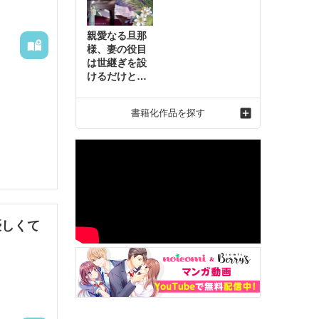
親愛なる旦那
様、妻の役目
は世継ぎを設
けるだけと聞
いておりまし
たが～虐げら
書籍化作品を探す
れ才女の幸せ
な結婚～2
優しくて