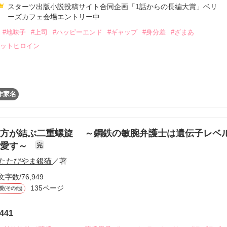
スターツ出版小説投稿サイト合同企画「1話からの長編大賞」ベリ
頑張ります！

ーズカフェ会場エントリー中
#地味子
#上司
#ハッピーエンド
#ギャップ
#身分差
#ざまあ
マットヒロイン
歳）

ディー（25歳）

ん。

作家名
詐欺です。

ることが出来るのか!?

せん！！

貴方が結ぶ二重螺旋 ～鋼鉄の敏腕弁護士は遺伝子レベ
を愛す～
完
たたびやま銀猫
／著
プロフィールのリンクから！

を盗られ、会社を退職した彩羅（さら）。

文字数/76,949
り合った人物と会うことになる。

135ページ
まさかの専務で！？

愛(その他)
441