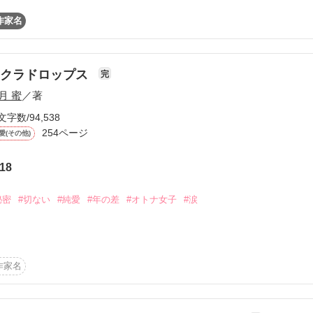
パの愛娘になりました』

作家名
ます。

サクラドロップス
完
月 蜜
／著
愛と呼ぶもの』を

文字数/94,538
254ページ
愛(その他)
誰が為のごちそう』を

18
秘密
#切ない
#純愛
#年の差
#オトナ女子
#涙
作品を読む
作家名