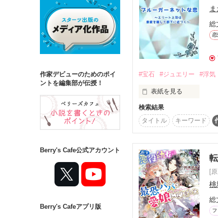
ま
総
詳しく検索
恋
検索対象
タイトル
キ
#宝石
#ジュエリー
#浮気
作家デビューのためのポイ
ジャンル
ントを編集部が伝授！
表紙を見る
検索結果
柚花は宝石店『パリュー
タイトル
キーワード
ステータス
恋人を取られ、店長が入
全て
完結
Berry's Cafe公式アカウント
そんなとき憧れだった
作品の長さ
[
長編
中編
桃
９月３０日完結。

総
Berry's Cafeアプリ版
コンテスト
お読みいただき、ありが
フ