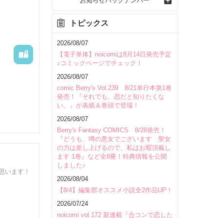
お知らせバックナンバー
トピックス
2026/08/07
【電子単体】noicomiは8月14日発売予定
♪コミックページでチェック！
2026/08/07
comic Berry's Vol.239 8/21単行本第1巻
発売！『それでも、恋だと知りたくな
い。』が表紙＆巻頭で登場！
2026/08/07
Berry's Fantasy COMICS 8/28発売！
『どうも、噂の悪女でございます 聖女
の力は差し上げるので、私はお暇頂戴し
ます 1巻』など全8冊！特典情報を公開
しました♪
思います！
2026/08/04
いて
【8/4】編集部オススメ小説全2作品UP！
2026/07/24
noicomi vol.172 新連載『合コンで恋した