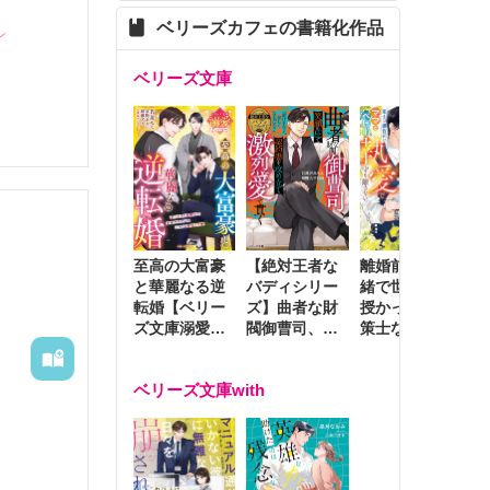
ベリーズカフェの書籍化作品
ン
ベリーズ文庫
たもので
至高の大富豪
離婚前夜に内
冷
【絶対王者な
と華麗なる逆
緒で世継ぎを
や
バディシリー
転婚【ベリー
授かったら～
生
ズ】曲者な財
ズ文庫溺愛ア
策士な御曹司
を
閥御曹司、笑
ンソロジー】
はママとベビ
～
顔の圧で契約
ーを執愛で守
つ
妻を攻め立て
ベリーズ文庫with
り離さない～
様
激烈愛で貫く
し