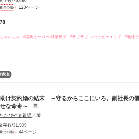
文字数/76,696
120ページ
愛(その他)
78
。

いちゃいちゃ
#職業ヒーロー/職業男子
#ラブラブ
#ハッピーエンド
#地味子
と付き合ってる。

てる。



かり）

作家名
て傷心中。

かべて

助け契約婚の結末 ～守るからここにいろ。副社長の
幸せな命令～
完
みや）

たたびやま銀猫
／著
、彼女のために作品を書き続けている。

い。

文字数/31,999
44ページ
愛(その他)
ひかり）は傷心のままサイン会に行く。
