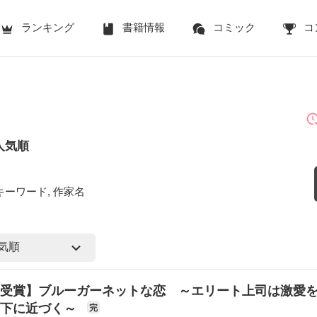
ランキング
書籍情報
コミック
コ
人気順
キーワード, 作家名
受賞】ブルーガーネットな恋 ～エリート上司は激愛
部下に近づく～
完