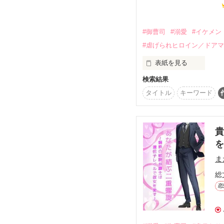
サマラは今日もいい子で
#御曹司
#溺愛
#イケメン
未来の悪役令嬢

#虐げられヒロイン／ドア
あざとい幼女サマラ（5
×

表紙を見る
世界最強の魔法使い

人嫌いなイケメン魔公爵
検索結果
！！！　注意　！！！

作中には猫が出てきませ
タイトル
キーワード
作者の猫好きによる表紙
魔法と妖精の世界で

サマラは無事に生き延び
繰り返します。

作中に　猫は　出てきま
2020.09.08　公開完結

ま
※番外編あります。作者
親友に裏切られて恋人
総
失意の中、ネットで知
Review　thanks

女性だと思った人物は、
恋
＊名古屋ゆりあ様

＊たぬき様

しがないカフェ店員
