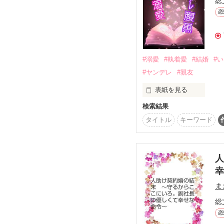
総
恋
「お前は両親に、

俺が好きだと言えばいい
#溺愛
#執着愛
#結婚
#
倉渕のとこのひとり息子
#ヤンデレ
#親友
いずれ結婚したいと思っ
表紙を見る
そう言ってやればいい」
検索結果
星森耀理（ほしもり　ひ
タイトル
キーワード
平凡な書店員。

彼氏と元親友に裏切られ
自信たっぷりの笑みを浮
　×　

彼がそう言った。

人
月嶺史弥（つきみね　ふ
大人気作家。

ま
三年前から耀理を愛し
最強の一手すぎて使えな
総
恋
そう思ったのに……、

彼氏にふられた耀理（