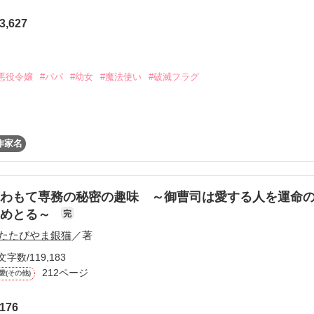
から始まる溺愛コンテスト
3,627
説投稿サイト合同企画「1話からの長編大賞」ベリーズカフェ
しました！



悪役令嬢
#パパ
#幼女
#魔法使い
#破滅フラグ
コミックあり
うございます！！！

ｏｍｉｃ×魔法のｉらんど漫画原作コンテスト

娘！

作家名
恋人」部門にて

！

！
（５歳）は

わもて専務の秘密の趣味 ～御曹司は愛する人を運命
戻し、

らめとる～
完
であることを悟る。

作品を読む
たたびやま銀猫
／著
破滅フラグを回避するために

文字数/119,183
―

212ページ
るパパに

愛(その他)
らうこと！

176
パに愛されるため、
