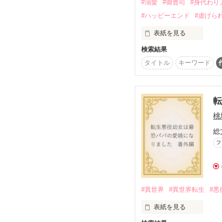
#溺愛
#御曹司
#身代わり
×

#ハッピーエンド
#虐げら
コンプレックス持ちのこ
表紙を見る
イケメン店長に対抗心ば
検索結果
双子の姉と母に虐げられ
思いがけずつながった
タイトル
キーワード
ある日、姉の身代わり
姉はホストとデートに行
お見合いで会った深空迅
転
「俺が助ける」

一話だけ大賞応募作「
桃
と言われる。

総
フ
#異世界
#異世界転生
#悪
表紙を見る