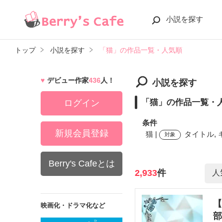
小説を探す
トップ
小説を探す
「猫」の作品一覧・人気順
デビュー作家
436
人！
小説を探す
「猫」の作品一覧・
ログイン
条件
新規会員登録
猫 |
タイトル, 
対象
Berry's Cafeとは
検索ワード
2,933
件
【
映画化・ドラマ化など