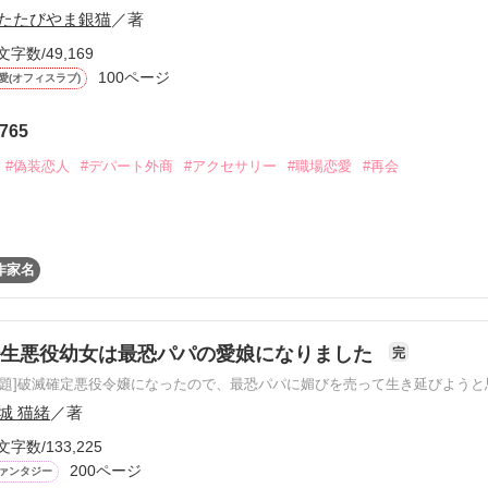
たたびやま銀猫
／著
文字数/49,169
100ページ
愛(オフィスラブ)
ーワード
作家名
表紙コメント
あらすじ
765
#偽装恋人
#デパート外商
#アクセサリー
#職場恋愛
#再会
感想
ル』の副店長をしている。

作家名
院して公私ともに大変。

更新中
人が「店長代理」としてやってきて……。

転生悪役幼女は最恐パパの愛娘になりました
完
原題]破滅確定悪役令嬢になったので、最恐パパに媚びを売って生き延びようと
短編
城 猫緒
／著
作品の長さにつ
文字数/133,225
200ページ
とうございます！

ァンタジー