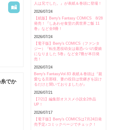
人は兄でした。』が表紙＆巻頭に登場！
会場
2026/07/24
【紙版】Berry's Fantasy COMICS 8/28
発売！『しあわせ食堂の異世界ご飯 11
巻』など全8冊！
2026/07/24
【電子版】Berry's COMICS（ファンタ
ジー）『転生悪役幼女は最恐パパの愛娘
になりました 5巻』など全7冊が本日発
売！
2026/07/24
Berry's FantasyVol.83 表紙＆巻頭は『親
愛なる旦那様、妻の役目は世継ぎを設け
の糸でか
るだけと聞いておりましたが』
2026/07/21
【7/21】編集部オススメ小説全2作品
UP！
2026/07/17
【電子版】Berry's COMICSは7月24日発
売予定♪コミックページでチェック！