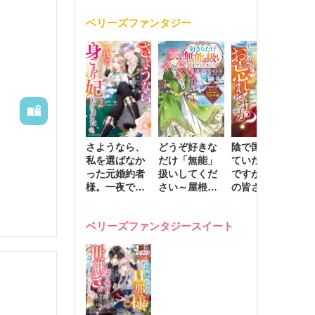
く
が息子に負け
ベリーズファンタジー
じと溺愛して
きます～
さようなら、
どうぞ好きな
陰で国を支え
転
私を選ばなか
だけ「無能」
ていたのは私
と
った元婚約者
扱いしてくだ
ですが、王家
っ
様。一夜で大
さい～屋根裏
の皆さんお忘
国
国君主の身ご
部屋の本の
れですか？～
に
もり妃になり
虫、実は国を
追放された隠
不
ベリーズファンタジースイート
ました２
動かす万能令
れ才女の辺境
保
嬢でした～
スローライフ
で
計画～
能
し