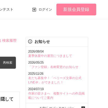
新規会員登録
ンテスト
ログイン
検索履歴
お知らせ
2026/08/04
夏季休業中の運営につきまして
再検索
2026/05/25
「ファン登録」名称変更のお知らせ
2025/11/26
友だち募集中！「ベリーズ文庫の公式
LINE＠」ができました！
2024/07/19
を含む
作家の皆さまへ 複数サイトへの作品掲
載についてご案内
を隠して
を除く