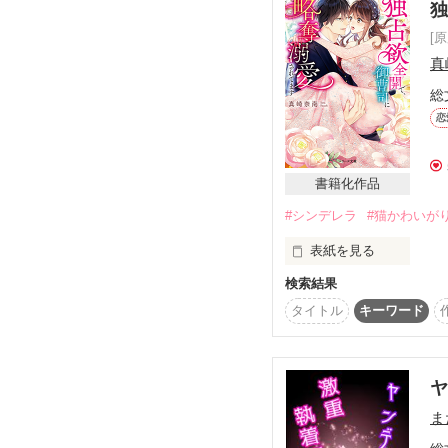
魔法をかけていく

[
そして

真
もしも

総
君が『約束』を思い出し
恋
十年後

書籍化作品
この場所で また逢おう

#シンデレラ
#猫かわいが
表紙を見る
サクラ舞い散る この場所
検索結果
疎遠になりつつあった両
********

タイトル
キーワード
いわゆる“政略結婚”だっ
*たくさんの応援、本当
そんな結婚も、そんな
ま
ひと泡吹かせてやりたい