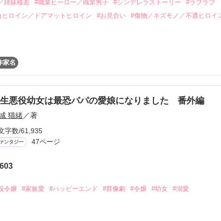
／姉妹格差
#職業ヒーロー／職業男子
#シンデレラストーリー
#ラブラブ
れヒロイン／ドアマットヒロイン
#お見合い
#傷物／キズモノ／不遇ヒロイ
作品を読む
わもて御曹司

りばり。

ている主人公。

ふたりの運命の糸はからみあい……。

作家名
でお見合いに行かされ、姉として気に入られてこいと言われる。

く。

（みそら・じん）に

生悪役幼女は最恐パパの愛娘になりました 番外編
御曹司の秘密の趣味を知ったら溺愛されました！」を改題して長編化し
城 猫緒
／著
文字数/61,935
47ページ
ァンタジー
作品を読む
603
作品を読む
役令嬢
#家族愛
#ハッピーエンド
#群像劇
#令嬢
#幼女
#溺愛