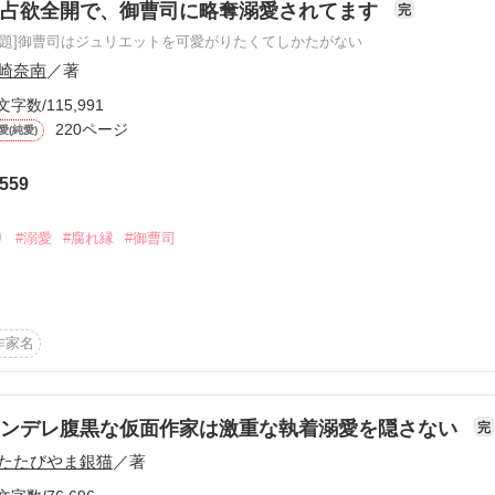
独占欲全開で、御曹司に略奪溺愛されてます
完
原題]御曹司はジュリエットを可愛がりたくてしかたがない
崎奈南
／著
文字数/115,991
220ページ
たら

愛(純愛)
559
り
#溺愛
#腐れ縁
#御曹司
で

親から突き付けられたのは、

作家名
た。

にありがとうございました*
結婚をさせようとする親も嫌だった。

ヤンデレ腹黒な仮面作家は激重な執着溺愛を隠さない
完
作品を読む
たたびやま銀猫
／著
と声を荒げた私に、
