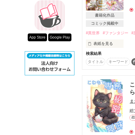
超短編！フェチ
スターツ出版小
書籍化作品
24/10/7

コミック掲載中
中短編部門で１位を獲得
その他の条件
初の１位に感無量です！
#異世界
#ファンタジー
#
動画あり
みなさま本当にありがと
App Store
Google Play
表紙を見る
25/1/30

検索結果
めちゃコミック×ＬＳｃ
目指せ！　最恐パパの愛
タイトル
キーワード
「エリート上司との偽装
佳作を受賞いたしました
ありがとうございます
魔公爵ディーの娘サマラ
こ
ある日前世の記憶を取り
自分がゲームの悪役令嬢
ま
16歳で確実に死亡する
総
サマラがとった作戦は―
世界最強の魔法使いであ
恋
媚びを売って庇護しても
クールで人嫌いな最強パ