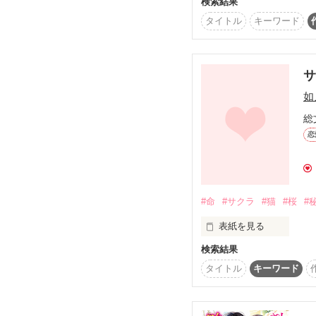
検索結果
『転生悪役幼女は最恐パ
タイトル
キーワード
番外編です。

※本編のネタバレを含み
2025.9.26 

如
『Petit Chapter3 
公開しました

総
恋
2025.10.24

『Petit Chapter4 
#命
#サクラ
#猫
#桜
#
表紙を見る
検索結果
********

タイトル
キーワード
君の事がスキだから

最後に
