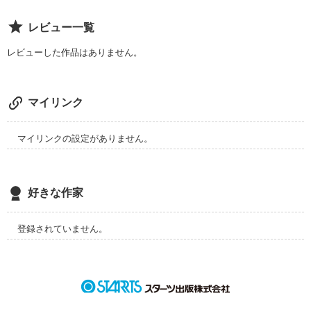
作品を読む
守ってればいいのよ！

覚えたての煙草をふかし

レビュー一覧
星空を見つめながら

自由になれた気がした

レビューした作品はありません。
１５の夜

チェス－ペア戦！

from:Yutaka Ozaki

それは一人では解けない

    『THE NIGHT』

マイリンク
方程式！

それは一人では勝ち取れない

共同戦線！

－－－

マイリンクの設定がありません。
それは一人では奏でられない

協奏曲！

これから語る少年の

十二月の湖のような瞳が

映し返すのは…

好きな作家
…きっと…

♀　信じて！

アンタの中にいる私を信じて！

「貴方の人生の物語」

登録されていません。
なのだと思います

♂　そうか…今、俺……

今、オマエの心を触ってるんだな……！

※この物語は、主人公が１５歳の心の葛藤を『落書き』にぶつ
ける内容ですが、『落書き』は『バイクを盗む』のと同様に犯