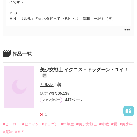
イです～
Ｐ.Ｓ
ＨＮ「リルル」の元ネタ知っているヒトは、是非、一報を（笑）
作品一覧
美少女戦士 イグニス・ドラグーン・ユイ！
完
リルル
／著
総文字数/205,135
447ページ
ファンタジー
1
#ヒーロー
#ヒロイン
#ドラゴン
#中学生
#美少女戦士
#宗教
#愛
#美少年
#魔法
#ＳＦ