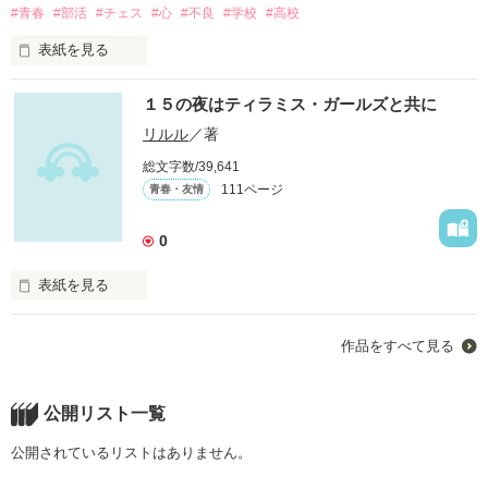
#青春
#部活
#チェス
#心
#不良
#学校
#高校
信じたい　信じたい

愛の光を

表紙を見る
作品を読む
From 『愛の消えた街』

洋将棋（チェス）……。

Songed by

１５の夜はティラミス・ガールズと共に
それは限りなく科学であると同時に――

YUTAKA OZAKI

極意はフェンシング（武術）に近く――

リルル
／著
その戦術は一方で芸術とも呼ばれる――

総文字数/39,641
究極の頭脳ゲーム……！！

「愛してる」の言葉が安売りされて

111ページ
青春・友情
「愛してる」の言葉が街中に飽和している

0
“言う”だけじゃあ、足りない

僕達は“確信”が欲しかった

………のハズだった？

表紙を見る
「愛してる」の“真実”が欲しかった

なんてちっぽけで

作品をすべて見る
なんて意味の無い

♂　チェスのペア戦？

「愛してる」のデフレ時代に叫ぶ！

なんて無力な…

聞いたことねぇよ！

１５の夜

理系女と体育会系男の

公開リスト一覧
愛を科学する短編集！
盗んだバイクで走り出す

♀　いいから！

行く先も解らぬまま。

公開されているリストはありません。
アンタ（ナイト）が

暗い夜の帳（とばり）の中へ

私（ビショップ）を
