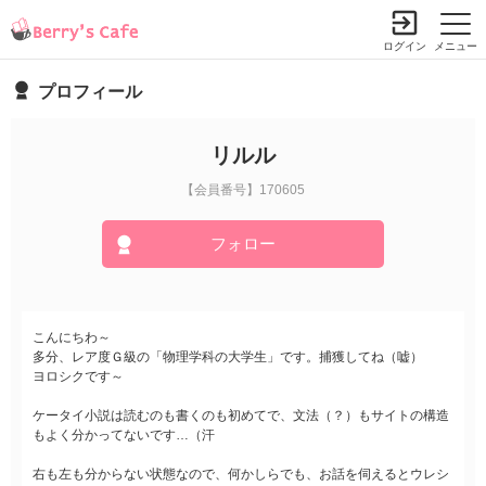
ログイン
メニュー
プロフィール
リルル
【会員番号】170605
フォロー
こんにちわ～
多分、レア度Ｇ級の「物理学科の大学生」です。捕獲してね（嘘）
ヨロシクです～
ケータイ小説は読むのも書くのも初めてで、文法（？）もサイトの構造
もよく分かってないです…（汗
右も左も分からない状態なので、何かしらでも、お話を伺えるとウレシ