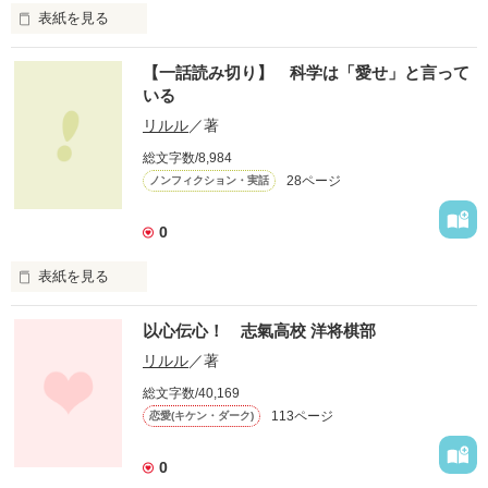
表紙を見る
マジメに馬鹿をやれる人って、

【一話読み切り】 科学は「愛せ」と言って
素敵ですよねッ！

いる
だから…

リルル
／著
だから、私も…

総文字数/8,984
童心に還って…

28ページ
ノンフィクション・実話
馬鹿みたいに

「セーラームーン」を

0
やりたいんですッ！！

表紙を見る
恋愛モノの“箸休め”に

どうぞ！

愛の消えた街さ

以心伝心！ 志氣高校 洋将棋部
昔から　そうなのだろうか？

リルル
／著
それが当たり前と言うには

★初めての投稿です★

総文字数/40,169
俺はまだ　若すぎる

ケータイにそぐわない、

113ページ
恋愛(キケン・ダーク)
表現があると思いますけど、

見つけたい　見つけたい

どうぞ、

愛の光を

0
温かい目で見守ってください