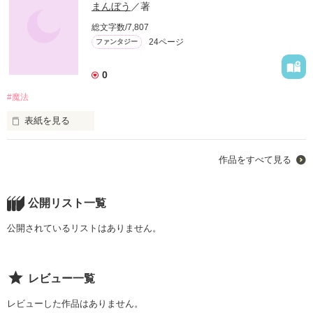
まんぼう
／著
総文字数/7,807
24ページ
ファンタジー
0
#魔法
表紙を見る
ある日突然魔法が使えるようになったら…

作品をすべて見る
あなたは何をしますか？

平凡な人生を送る大学生の前に突然「緑のおっさん」が現れ
公開リスト一覧
た!!

公開されているリストはありません。
「私は魔法使いだ。」

「何言ってんだ、おっさん。」

レビュー一覧
「緑のおっさん」との出会いからすべてが始まった…!?

レビューした作品はありません。