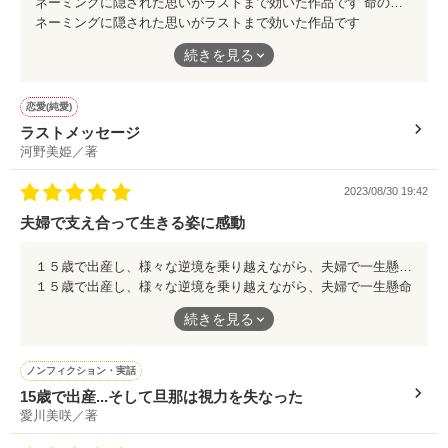
ネーミングに隠された思いがラストまで効いた作品です 命の輝きと生きてほしいと願う気持ちが眩しくて尊いです 相手を思う気持ち、大切な人を思う気持ちが切ないけれど、笑顔を絶やさず生き抜こうとする強い意志が感動的です
＊黒猫○ルビー 様

ネーミングに隠された思いがラストまで効いた作品です
＊bi‐ko☆/ 様

続きを見る
命の輝きと生きてほしいと願う気持ちが眩しくて尊いです
★イメージポエムありがとうございます

相手を思う気持ち、大切な人を思う気持ちが切ないけれど、笑顔
＊囲 章文 さま
恋愛(純愛)
を絶やさず生き抜こうとする強い意志が感動的です
ラストメッセージ
河野美姫／著
作品を読む
2023/08/30 19:42
夫婦で支え合って生きる姿に感動
１５歳で出産し、様々な逆境を乗り越えながら、夫婦で一生懸命に支え合って生きる姿を淡々と描いた力作です。 辛いこと、苦しいことも2人なら、家族なら、何があっても諦めない、負けないという強い気持ちが伝わる作品です
１５歳で出産し、様々な逆境を乗り越えながら、夫婦で一生懸命
に支え合って生きる姿を淡々と描いた力作です。
続きを見る
辛いこと、苦しいことも2人なら、家族なら、何があっても諦め
ない、負けないという強い気持ちが伝わる作品です
ノンフィクション・実話
15歳で出産...そして旦那は視力を失なった
愛川美咲／著