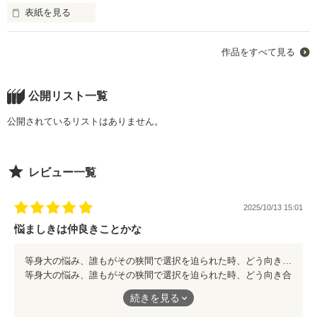
→「ROSE　ウィーン×横浜」

表紙を見る
→「LIBERTEーー君に」

詩月、高校３年の秋。

「ライ麦畑で捕まえて」

に続く

作品をすべて見る
✴✴ーー【雨に似ている】シリーズ続編ーー✴✴

ビートルズ

ﾁｬｲｺﾌｽｷｰ作ヴァイオリン曲

ジョン・レノンに纏わる本

★本作は、単独でも楽しんでいただけます

「懐かしい土地の思い出」

公開リスト一覧
曰く付きの……

公開されているリストはありません。
「LIBERTE ーー君に」の約半年後(留学から約２年)の５月末頃

ほのかに金木犀が香ってくる。

エリザベート王立国際コンクール、

ピアノ部門ファイナル演奏後から

甘く優しい香り

彼女の読んでいた本の題名

始まります

レビュー一覧
詩月も２０歳です

ヴァイオリンの音が

2025/10/13 15:01
切なく悲しく、心に響く

衝撃的な事実からの……始まりです

悩ましきは仲良きことかな
作品を読む
すっと、背筋を伸ばしヴァイオリンを弾き始めた詩月

等身大の悩み、誰もがその狭間で選択を迫られた時、どう向き合うのかをじっくり描いていた作品です。 共に過ごした日々、お互いの関係、壊したくないモノ。 様々をもし、短い期間で回答を迫られたら？をリアルに考えさせられます。 短編ながらもしっかりとメリハリがあり、引き込まれる作品です。 ドキドキあり、胸キュンあり、ワクワクありの作品です。
【「庭の千草」狂詩曲(ラプソディー)】
等身大の悩み、誰もがその狭間で選択を迫られた時、どう向き合
カフェ･モルダウ

うのかをじっくり描いていた作品です。
続きを見る
リリィの愛した曲が奏でられる

作品を読む