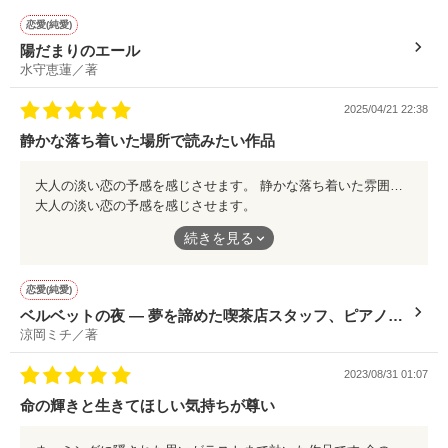
共に過ごした日々、お互いの関係、壊したくないモノ。
様々をもし、短い期間で回答を迫られたら？をリアルに考えさせ
恋愛(純愛)
られます。
陽だまりのエール
【金木犀のアリア】

水守恵蓮／著
短編ながらもしっかりとメリハリがあり、引き込まれる作品で
す。
2025/04/21 22:38
.:*゜..:。:.::.*゜:.。:..:*゜

静かな落ち着いた場所で読みたい作品
ドキドキあり、胸キュンあり、ワクワクありの作品です。
大人の淡い恋の予感を感じさせます。 静かな落ち着いた雰囲気の中で、ピアノのＢＧＭを聴きながら読みたい。 引用された曲が作品の要所要所に効いていて、登場人物の感情にも色を添えています。 演出の巧さも見逃せません。 短編です。 心地好い、ひとときを約束できる作品です
※感想ありがとうございます

大人の淡い恋の予感を感じさせます。
＊熊川なおたか 様

続きを見る
静かな落ち着いた雰囲気の中で、ピアノのＢＧＭを聴きながら読
＊囲 章文 様

みたい。
＊氷月あや 様

＊叶 遥斗 様

恋愛(純愛)
＊黒猫○ルビー 様

引用された曲が作品の要所要所に効いていて、登場人物の感情に
ベルベットの夜 ― 夢を諦めた喫茶店スタッフ、ピアノバ
も色を添えています。
涼岡ミチ／著
ーの彼と出会い再び鍵盤の前へ
※レビューありがとうございます

演出の巧さも見逃せません。
2023/08/31 01:07
命の輝きと生きてほしい気持ちが尊い
短編です。
＊囲 章文 様

＊叶 遥斗 様

心地好い、ひとときを約束できる作品です