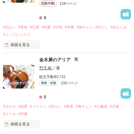
128ページ
恋愛(学園)
→「風は囁くー君と輝きたいから」

→「金木犀のエチュード」

→「風の詩ー君に届け」

3
→「ROSE　ウィーン×横浜」

→「LIBERTEーー君に」

#切ない
#青春
#記憶
#純愛
#才能
#学園
#胸キュン
#冷たい
#幼なじみ
→「庭の千草」狂詩曲(ラプソディー)】

#コンプレックス
表紙を見る
に続く

✴✴ーー【雨に似ている】シリーズ続編ーー✴✴

白いページに

金木犀のアリア
完
★本作は、単独でも楽しんでいただけます

そっとあなたの名前を書き入れ

竹久祐
／著
総文字数/83,731
消しゴムで消した

235ページ
青春・友情
【「金木犀の奏鳴曲(ソナタ)」】

うっすらと残った鉛筆の跡をなぞる

3
あなたへの思いが

#泣ける
#純愛
#イケメン
#切ない
#青春
#胸キュン
#心臓病
#才能
愛だと気づいていた……
#クール
#学園
表紙を見る
作品を読む
作品を読む