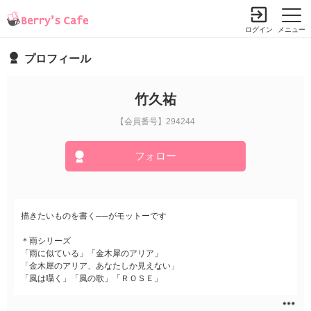
ログイン
メニュー
プロフィール
竹久祐
【会員番号】294244
フォロー
描きたいものを書く──がモットーです
＊雨シリーズ
「雨に似ている」「金木犀のアリア」
「金木犀のアリア、あなたしか見えない」
「風は囁く」「風の歌」「ＲＯＳＥ」