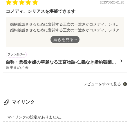
2023/08/25 01:28
コメディ、シリアスを堪能できます
婚約破談させるために奮闘する王女の一途さがコメディ、シリアス両方とも堪能できます。 軽快で最後まで飽きさせないテンポと展開は読み出したら、止められません。 王女と騎士団長、身分違いの恋の結末をワクワクドキドキしながら楽しめる作品です
婚約破談させるために奮闘する王女の一途さがコメディ、シリア
ス両方とも堪能できます。
続きを見る
軽快で最後まで飽きさせないテンポと展開は読み出したら、止め
られません。
王女と騎士団長、身分違いの恋の結末をワクワクドキドキしなが
ファンタジー
ら楽しめる作品です
自称・悪役令嬢の華麗なる王宮物語-仁義なき婚約破棄が
藍里まめ／著
目標です-
レビューをすべて見る
マイリンク
マイリンクの設定がありません。