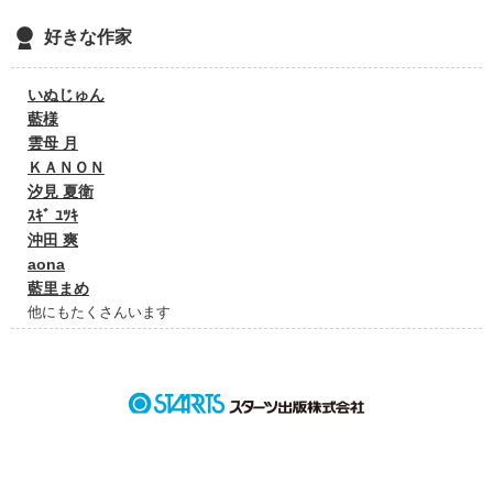
好きな作家
いぬじゅん
藍様
雲母 月
ＫＡＮＯＮ
汐見 夏衛
ｽｷﾞ ﾕﾂｷ
沖田 爽
aona
藍里まめ
他にもたくさんいます