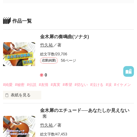
作品一覧
金木犀の奏鳴曲(ソナタ)
竹久祐
／著
総文字数/20,706
56ページ
恋愛(純愛)
0
#純愛
#秘密
#伝説
#友情
#真実
#希望
#切ない
#泣ける
#涙
#イケメン
表紙を見る
雨シリーズ８弾

金木犀のエチュード──あなたしか見えない
【「金木犀の奏鳴曲(ソナタ)」】

完
竹久祐
／著
「雨に似ている」

総文字数/47,453
→「金木犀のアリア」
