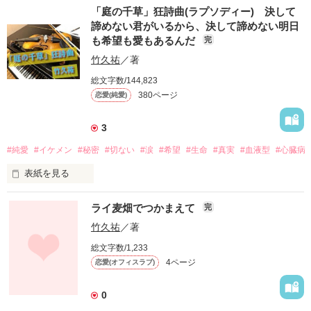
「庭の千草」狂詩曲(ラプソディー) 決して
諦めない君がいるから、決して諦めない明日
も希望も愛もあるんだ
完
作品名【金木犀のアリア】

竹久祐
／著
.:*゜..:。:.::.*゜:.。:..:*゜

総文字数/144,823
カフェ「モルダウ」に現れる白い猫

380ページ
恋愛(純愛)
猫は電車に乗り、様々な場所で目撃されている

3
神出鬼没の白い猫

#純愛
#イケメン
#秘密
#切ない
#涙
#希望
#生命
#真実
#血液型
#心臓病
表紙を見る
猫はチャイコフスキーを聴きにくる……

雨シリーズ７弾

リリィとアランの思いを抱いて

ライ麦畑でつかまえて
完
【「庭の千草」狂詩曲(ラプソディー)】

時をこえた愛は奏でられる

竹久祐
／著
総文字数/1,233
【金木犀のアリア】完結

4ページ
恋愛(オフィスラブ)
「雨に似ている」→「金木犀のアリア」

→「風は囁くー君と輝きたいから」

.:*゜..:。:.::.*゜:.。:..:*゜

→「金木犀のエチュード」

0
→「風の詩ー君に届け」
