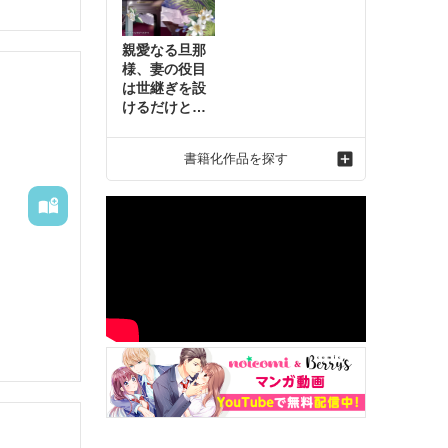
親愛なる旦那
様、妻の役目
は世継ぎを設
けるだけと聞
いておりまし
たが～虐げら
書籍化作品を探す
れ才女の幸せ
な結婚～2