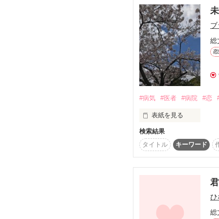
る多忙な日々を迎える
未
事制限を受けながらも
ブ
________。

総
是非、パート１からご
恋
#病気
#医者
#病院
#恋
表紙を見る
検索結果
孤児院で育った鈴木か
活を送ることになる。
タイトル
キーワード
高校を卒業し、医大に
強に悩まされるものの
その後、幸治からのプ
る多忙な日々を迎える
小児外科医を目指し、ア
ひ
しかし待っていたのは
がやってきた…

総
果たしてかなの運命は？