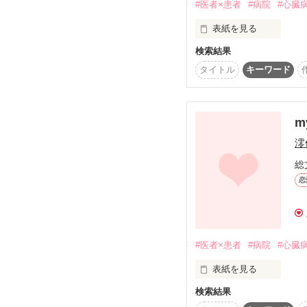
#医者×患者
#病院
#心臓
日向るいさん

瑠亜さん

表紙を見る
灯火ちゃん

検索結果
my sweet love第２段！
素敵なレビューありがと
タイトル
キーワード
お待たせしました(*_*)

m
６人がくりなす

澪
甘い甘いラブストーリー
総
恋
全作に引き続きですが

一年後のお話です☆

※注意※

#医者×患者
#病院
#心臓
この作品は my sweet lo
続きの作品となります

表紙を見る
my sweet loveを

検索結果
先にお読みください(●´ω