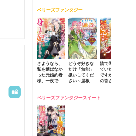
く
が息子に負け
ベリーズファンタジー
じと溺愛して
きます～
さようなら、
どうぞ好きな
陰で国を支え
転
私を選ばなか
だけ「無能」
ていたのは私
と
った元婚約者
扱いしてくだ
ですが、王家
っ
様。一夜で大
さい～屋根裏
の皆さんお忘
国
国君主の身ご
部屋の本の
れですか？～
に
もり妃になり
虫、実は国を
追放された隠
不
ベリーズファンタジースイート
ました２
動かす万能令
れ才女の辺境
保
嬢でした～
スローライフ
で
計画～
能
し