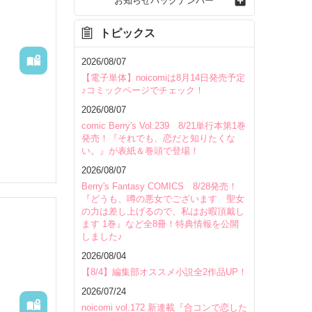
お知らせバックナンバー
トピックス
2026/08/07
【電子単体】noicomiは8月14日発売予定
♪コミックページでチェック！
2026/08/07
comic Berry's Vol.239 8/21単行本第1巻
発売！『それでも、恋だと知りたくな
、入院生
い。』が表紙＆巻頭で登場！
2026/08/07
学での勉
Berry's Fantasy COMICS 8/28発売！
『どうも、噂の悪女でございます 聖女
生活を送
の力は差し上げるので、私はお暇頂戴し
ます 1巻』など全8冊！特典情報を公開
しました♪
…。

2026/08/04
いて
【8/4】編集部オススメ小説全2作品UP！
2026/07/24
noicomi vol.172 新連載『合コンで恋した