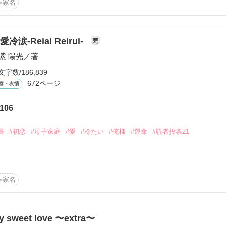
作家名
1月24日

愛冷涙-Reiai Reirui-
完
紫 陽光
／著


文字数/186,839
672ページ
春・友情
106
eの3作目の作品です

長
#初恋
#母子家庭
#愛
#冷たい
#俺様
#運命
#読者投票21
ことを

i-

作家名
作品を読む
女

y sweet love 〜extra〜