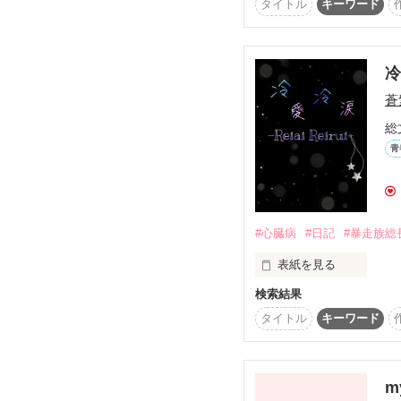
タイトル
キーワード
my sweet love  第3弾

2013年4月1日～2016年
冷
蒼
6人、3組のカップルの

甘い甘いラブストーリー
総
タギ様

柴崎 心花様

青
葵翼様

※注意※

素敵なレビューを

今作はmy sweet lov
ありがとうございます

#心臓病
#日記
#暴走族総
前作をお読みになられる
オススメします

表紙を見る
検索結果
白龍-Hakuryuu-

総長 白石冷-Rei Shiraish
タイトル
キーワード
2018年4月9日〜

×

〝絶望〟を味わった美少
m
松永愛-Ai Matsunaga-
