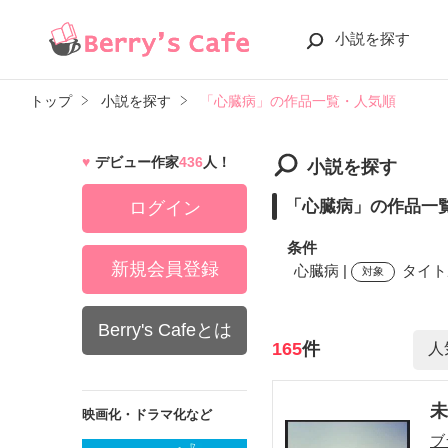
小説を探す
トップ
小説を探す
「心臓病」の作品一覧・人気順
デビュー作家
436
人！
小説を探す
「心臓病」の作品一
ログイン
条件
新規会員登録
心臓病 |
タイト
対象
Berry's Cafeとは
検索ワード
165
件
映画化・ドラマ化など
ブ