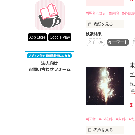
超短編！フェチ
スターツ出版小
#医者×患者
#病院
#心臓
表紙を見る
その他の条件
検索結果
動画あり
はじめまして

App Store
Google Play
澪優です(●´ω｀●)

タイトル
キーワード
はじめての作品で

ブ
誤字脱字

たくさんあると思います(
総
恋
でも澪優なりに

一生懸命書きます

ので最後まで

読んでいただけると

#医者
#小児科
#内科
#
嬉しいです！

表紙を見る