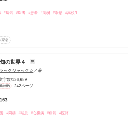
から始まる溺愛コンテスト
説投稿サイト合同企画「1話からの長編大賞」ベリーズカフェ
作品を読む
病
#病気
#医者
#患者
#病弱
#喘息
#高校生
コミックあり
作家名
未知の世界４
完
ラックジャック☆
／著
汗)

文字数/136,689
242ページ
愛(純愛)
163
恋愛
#同棲
#喘息
#心臓病
#病気
#医師