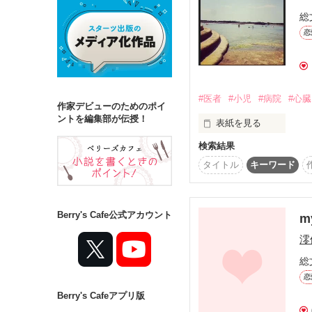
総
恋
詳しく検索
検索対象
タイトル
キ
#医者
#小児
#病院
#心臓
作家デビューのためのポイ
ジャンル
ントを編集部が伝授！
表紙を見る
検索結果
孤児院で育った鈴木か
活を送ることになる。
タイトル
キーワード
高校を卒業し、医大に
ステータス
強に悩まされるものの
その後、幸治からのプ
全て
完結
る多忙な日々を迎える。
Berry's Cafe公式アカウント
m
しかし再びかなを襲った
作品の長さ
澪
今度は移植手術が必要と
難易度の高い移植手術
長編
中編
総
恋
物語はそこから始まりま
パート１から是非ご覧
Berry's Cafeアプリ版
コンテスト