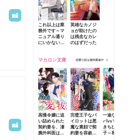
これ以上は業
英雄なカノジ
務外です～マ
ョが助けたの
ニュアル通り
は残念なカレ
にいかない彼
のはずだった
に無難な日々
を崩されて～
マカロン文庫
恋愛小説を随時募集中
高慢令嬢に追
完璧王子なパ
一途な社長パ
執
い詰められた
イロットは悪
パvsママ大好
士
契約妻を、凄
魔な素顔で契
きちびっこ息
偽
腕外科医はこ
約妻を容赦な
子～私を捨て
情
の手で愛し抜
く激愛する
たはずの元夫
堕