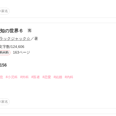
なは、高校生の頃にひっかかった健康診断で、再検査のために病院へ行
院することになった。孤児院での繰り返される虐待が判明し、孤児院は
作家名
は、人生に絶望していた。しかし、主治医の佐藤幸治との出会いにより
く。かなは幸治との過去の出来事を知り、幸治との生活が始まった。医
して何度も襲う病魔との戦い。様々な世界がかなには訪れた。それがこ
をどうぞ☆
未知の世界６
完
ラックジャック☆
／著
文字数/124,606
作品を読む
163ページ
愛(純愛)
156
喘息
#小児科
#外科
#医者
#恋愛
#結婚
#内科
☆
なは喘息を患い、かつて幼い頃に世話になった佐藤幸治が主治医となり
作品を読む
退院後、幸治はかなを引き取ることにした。

作家名
進んだかなに待っていたのは心臓の病気。喘息に心臓病に、さらには大
、幸治により心臓手術は成功する。

ロポーズにより、大学卒業後に二人は結婚し、かなは新婚生活、研修医