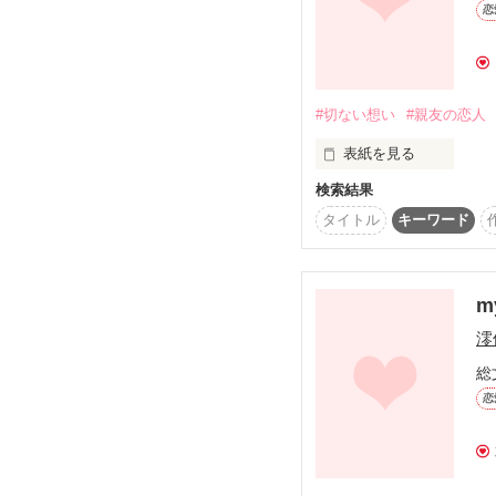
恋
ご興味を持たれた方は
#切ない想い
#親友の恋人
表紙を見る
検索結果
君を好きだと自覚したと
タイトル
キーワード
もう

m
君は親友の恋人でした

澪
総
恋
切ない恋愛ストーリーを