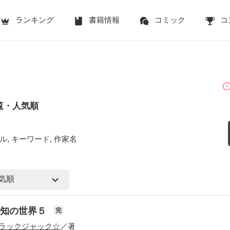
ランキング
書籍情報
コミック
コ
覧・人気順
ル, キーワード, 作家名
未知の世界５
完
ラックジャック☆
／著