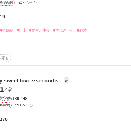
507ページ
愛(その他)
、是非、パート１からご覧ください。
19
#心臓病
#陸上
#先生と生徒
#すれ違う心
#純愛
作品を読む
きには

作家名
y sweet love～second～
完
優
／著
文字数/189,448
491ページ
愛(純愛)
目指します

370