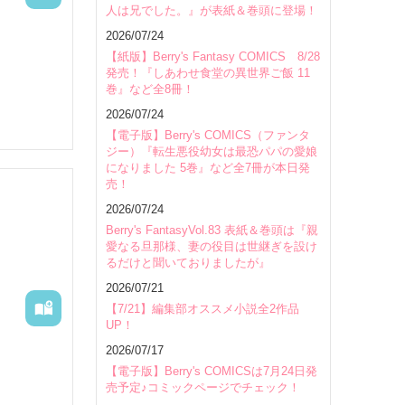
人は兄でした。』が表紙＆巻頭に登場！
会場
2026/07/24
【紙版】Berry's Fantasy COMICS 8/28
発売！『しあわせ食堂の異世界ご飯 11
巻』など全8冊！
2026/07/24
【電子版】Berry's COMICS（ファンタ
ジー）『転生悪役幼女は最恐パパの愛娘
になりました 5巻』など全7冊が本日発
売！
2026/07/24
Berry's FantasyVol.83 表紙＆巻頭は『親
愛なる旦那様、妻の役目は世継ぎを設け
るだけと聞いておりましたが』
2026/07/21
【7/21】編集部オススメ小説全2作品
UP！
2026/07/17
【電子版】Berry's COMICSは7月24日発
売予定♪コミックページでチェック！