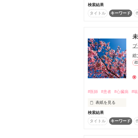
検索結果
孤児院で育った鈴木か
息のためきゅうきょ入
タイトル
キーワード
き場のなくなったかな
    2011年12月10日～2013年3月26日

少しずつ心を開いてい
学、幸治への想い、そ
お話です☆是非、続き
葵翼様

＊マイメロ＊様

ブ
10m.k08様

総
Nqcham様

如月aoi様

恋
実那月様

НАЯЦ様

佳川鈴奈様

素敵なレビューを

#医師
#患者
#心臓病
#
ありがとうございます
表紙を見る
検索結果
孤児院で育った鈴木か
活を送ることになる。
タイトル
キーワード
高校を卒業し、医大に
強に悩まされるものの
その後、幸治からのプ