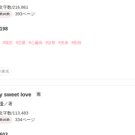
文字数/216,861
393ページ
愛(純愛)
198
ーワード
作家名
表紙コメント
あらすじ
#喘息
#恋愛
#心臓病
#診察
#患者
#医師
感想
なは喘息を患い、かつて幼い頃に世話になった佐藤幸治が主治医となり
退院後、幸治はかなを引き取ることにした。

作家名
進んだかなに待っていたのは心臓の病気。喘息に心臓病に、さらには大
、幸治により心臓手術は成功する。

ロポーズにより、大学卒業後に二人は結婚し、かなは新婚生活、研修医
更新中


y sweet love
完
のは、心臓病。

優
／著
なった。

。研修の指導医と幸治による手術により、かなは無事に移植手術を終えた
短編
文字数/113,483
作品の長さにつ
334ページ
愛(純愛)
す。

ください。
603