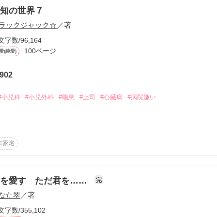
。そして、再びかなを襲った心臓病。難易度の高い移植手術は成功し、
知の世界７
、一人前の医師として勤務するかなと幸治、その周りの人たちとの物語
ラックジャック☆
／著
文字数/96,164
覧ください。
100ページ
愛(純愛)
902
作品を読む
#小児科
#小児外科
#喘息
#上司
#心臓病
#病院嫌い
なは喘息を患い、かつて幼い頃に世話になった佐藤幸治が主治医となり
退院後、幸治はかなを引き取ることにした。

作家名
進んだかなに待っていたのは心臓の病気。喘息に心臓病に、さらには大
、幸治により心臓手術は成功する。

ロポーズにより、大学卒業後に二人は結婚し、かなは新婚生活、研修医
。そして、再びかなを襲った心臓病。難易度の高い移植手術は成功した
君を愛す ただ君を……
完
メリカ留学へ。

なた翠
／著
、心臓の悪化。そこで実の両親が生前やってきた研究が、かなの治療に
文字数/355,102

