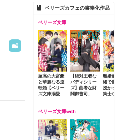
その後食
ベリーズカフェの書籍化作品
ベリーズ文庫
至高の大富豪
離婚前夜に内
冷
【絶対王者な
と華麗なる逆
緒で世継ぎを
や
バディシリー
、入院生
転婚【ベリー
授かったら～
生
ズ】曲者な財
ズ文庫溺愛ア
策士な御曹司
を
閥御曹司、笑
学での勉
ンソロジー】
はママとベビ
～
顔の圧で契約
ーを執愛で守
つ
妻を攻め立て
生活を送
ベリーズ文庫with
り離さない～
様
激烈愛で貫く
。その後
し
役立つ時