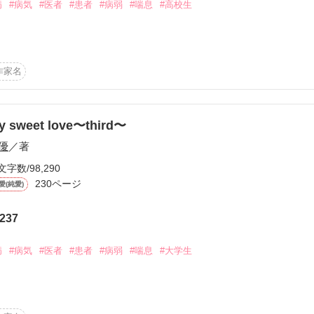
病
#病気
#医者
#患者
#病弱
#喘息
#高校生
！

うございます

作家名
作品を読む
y sweet love〜third〜
優
／著


文字数/98,290
230ページ
愛(純愛)
237
病
#病気
#医者
#患者
#病弱
#喘息
#大学生
veの

｀●)
