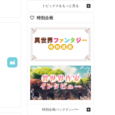
くと、喘
トピックスをもっと見る
潰れ、行
、かなは
特別企画
学部進
れまでの
、入院生
学での勉
特別企画バックナンバー
生活を送