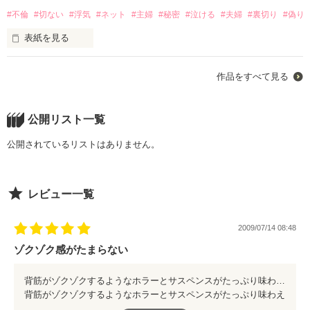
*やんばるくうかｻﾏ

#不倫
#切ない
#浮気
#ネット
#主婦
#秘密
#泣ける
#夫婦
#裏切り
#偽り
彼に愛された私

*秋山まゆみｻﾏ

ありえない―！！！

*光葵ｻﾏ

とりあえず笑い飛ばしちゃってください。

表紙を見る
*黒雪ｻﾏ

*桜桃華ｻﾏ

彼に通じる

いちよ

*謙心ｻﾏ

作品をすべて見る
結婚してるから？

すべての記憶を

短編ラブ？コメディです。

ありがとうございますo(^-^)o

主婦だから？

作品を読む
って…

公開リスト一覧
消してしまえたら

ママだから？

どんなに楽なんだろう…

笑えるのか？

公開されているリストはありません。
笑えないのか？

だから…

レビュー一覧
誰かを忘れるための恋は

作品を読む
２人のありえない日常をちょこっと覗いてみてください('-^*)/

このままずっと

決して誰も幸せになんてなれない……。

2009/07/14 08:48
他の誰かに

2011.7.大幅加筆修正

恋するなんてこと

ゾクゾク感がたまらない
良かったら続編もどうぞ。

ﾟﾟ*･*･*ﾟﾟ*･*･*ﾟﾟ*･･ﾟﾟ*･*･*ﾟﾟ

背筋がゾクゾクするようなホラーとサスペンスがたっぷり味わえる作品。 妖艶な美しさをもつ少年との出会いから物語はスタートする… 数々の謎をちりばめられた前半部分。 映像を見せられているかのような引き込まれていく描写は、瞳にやきつき、胸に刻まれていく。 物語は一気に展開して更にのめりこみ、続きが読みたくてうずうずしてしまう。 スケールの大きさ、内容は果てしなく深く構成が完璧。 色々な謎が溶けていく後半部分は納得と驚きを繰り返して全く飽きさせない。 携帯小説でこれほど面白い作品をタダで読めるなんて、ほんとにお得です。 サスペンスの中に、儚く胸をえぐられるような哀しい愛。 堪能してください。
絶対にあるはずがない。

背筋がゾクゾクするようなホラーとサスペンスがたっぷり味わえ
る作品。