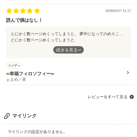
もしやすくて、常にハラハラドキドキさせられてしまう。
ラブレッスンでは知りえなかった歩の過去の強烈な秘めた一途す
ぎる想いが丁寧に綴られています。
2009/04/27 21:17
読み出したら、最後まで読まされてしまうでしょう。
読んで損はなし！
前作の二人のキャラの雰囲気そのまま、細かい辻褄がとても完璧
に綴られて、何度も納得させられました。
ラストはもう感動で涙しました。
とにかく数ページめくってしまうと、 夢中になってのめりこんでしまう。 読みやすさ。テンポの良さ。 飽きさせないストーリー展開。 主人公の志乃ちゃん がとてもナイスキャラ。 それに匹敵するくらいの脇役キャラたち。 切ないはずなのに 悲しいはずなのに 土壇場なのに？ いろんな試練を 全て笑いとばしてしまえる主人公のたくましさ 根っからの明るさが好き。 何だかものすごく元気がもらえる作品です。
その丁寧な心情や完成度の高さから、まるで実在する二人を見て
とにかく数ページめくってしまうと、
いるような気にさせられる。
ほんとにオススメです。
続きを見る
夢中になってのめりこんでしまう。
そして
読みやすさ。テンポの良さ。
コメディ
ラブレッスンのその後の二人もラストでしっかり堪能できるは
飽きさせないストーリー展開。
∞幸福フィロソフィー∞
ず。
ぉまめ／著
主人公の志乃ちゃん がとてもナイスキャラ。
出来ればラブレッスンからお先にどうぞ。
番外編のラストが二倍の喜びとニンマリ感がアップするはずです
それに匹敵するくらいの脇役キャラたち。
レビューをすべて見る
から…
切ないはずなのに
悲しいはずなのに
マイリンク
土壇場なのに？
マイリンクの設定がありません。