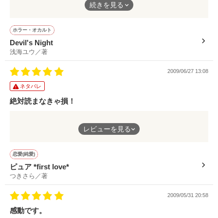
続きを見る
**･special Thanks･*

そうずっと思ってた。

オキルス様

妖艶な美しさをもつ少年との出会いから物語はスタートする…
｢彼氏がいるのに

相川ミチ様

ホラー・オカルト
元彼と……………｣

やんばるくうか様

数々の謎をちりばめられた前半部分。
Devil's Night
如月 蜜様

映像を見せられているかのような引き込まれていく描写は、瞳に
でも…

浅海ユウ／著
サンタロウ様

やきつき、胸に刻まれていく。
桜桃香様

あなたに出会って

2009/06/27 13:08
朝霧 月様

しまったから……。

物語は一気に展開して更にのめりこみ、続きが読みたくてうずう
タブー

チャマ様

ずしてしまう。
ネタバレ
*秘密の恋*

汐海夏姫様

絶対読まなきゃ損！
侑里亜様

スケールの大きさ、内容は果てしなく深く構成が完璧。
なまり様

禁断の扉をあけてしまった２人の恋の行方は………？

女子にモテモテの彼が男の子が苦手の彼女に一目惚れした。
レビューを見る
彼の猛アタックから物語は始まり、彼の強くて純粋な想いにすぐ
色々な謎が溶けていく後半部分は納得と驚きを繰り返して全く飽
素敵レビュー感謝感謝です。

08.7.18～

にのめりこんでしまいます。
きさせない。
08.11.12 完結。 

恋愛(純愛)
作品を読む
ピュア *first love*
相互の視点から綴られる丁寧で胸がキゅんとなる心理描写によっ
携帯小説でこれほど面白い作品をタダで読めるなんて、ほんとに
つきさら／著
て、感情移入もしやすい。
お得です。
作品を読む
2009/05/31 20:58
初めての恋だからこその不安定な心の中、中学生故の戸惑いや問
作品を読む
感動です。
題を、最後まで飽きさせないストーリー運びで綴っています。
サスペンスの中に、儚く胸をえぐられるような哀しい愛。