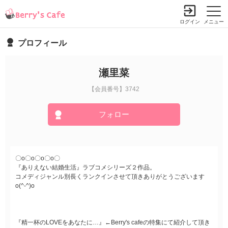
ログイン
メニュー
プロフィール
瀬里菜
【会員番号】3742
フォロー
〇ο〇ο〇ο〇ο〇
『ありえない結婚生活』ラブコメシリーズ２作品。
コメディジャンル別長くランクインさせて頂きありがとうございます
o(^-^)o
『精一杯のLOVEをあなたに…』←Berry's cafeの特集にて紹介して頂き