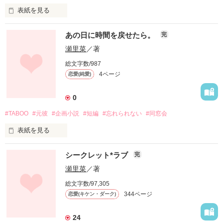
表紙を見る
2011.5

「ありえない結婚生活？！」続編☆

大幅加筆修正。

あの日に時間を戻せたら。
完
コメディジャンル別ランキングイン☆

ありがとうございますV(^-^)V

瀬里菜
／著
ダーリンこと大城蓮

2013.1.25～

総文字数/987
自己中でマイペース大きなお子ちゃまぶりは健在？

4ページ
恋愛(純愛)
*☆☆゜*☆☆ﾟ*☆☆ﾟ

Berry's cafe特集VoL16

可愛い奥様の瑞希の気持ちを軽く踏みにじり、打ちのめし、傷
私の結婚生活が

職業別ラブストーリー２にて紹介して頂きました。

0
つけるのを最も得意とする(笑)

スタートした。

#TABOO
#元彼
#企画小説
#短編
#忘れられない
#同窓会
感謝ですo(^-^)o

表紙を見る
ラブラブで

あるある～。

甘～い結婚生活になるはずが…

★素敵作家様からのレビューThanks★

と共感できる？

シークレット*ラブ
完
なんで？

*愛川美咲ｻﾏ

*ﾟﾟ:*ﾟﾟ:*ﾟﾟ:*ﾟﾟ:*ﾟﾟ    ﾟﾟ｡ﾟﾟ｡ﾟﾟ｡ﾟﾟ

瀬里菜
／著
*朝霧  月ｻﾏ

いや…

なんでなの？

*如月  蜜ｻﾏ

ないない。

総文字数/97,305
*オキルスｻﾏ

344ページ
恋愛(キケン・ダーク)
*矢口  葵ｻﾏ

こんなの絶対に

*緑川海月ｻﾏ

こんな夫婦絶対に

彼を愛した私

24
*柚木海月ｻﾏ

ありえない？(*^_^*)
