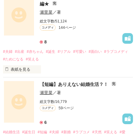
編★
完
瀬里菜
／著
この恋には

総文字数/51,124
144ページ
コメディ
いくつもの試練が

待ち構えていた―。

8
何度も傷つき

何度もすれ違い

#夫婦
#出産
#赤ちゃん
#誕生
#リアル
#可愛い
#面白い
#ラブコメディ
何度も壊れそうになりながら…

#ためになる
#笑える
表紙を見る
それでも

【短編】ありえない結婚生活？！
完
好きな気持ちはなくならない。 

コメディジャンル別ランキング☆

瀬里菜
／著
長くランクインさせて頂きほんとにありがとうございますo(^-
総文字数/16,779
本気の恋だからこそ貪欲で自分を見失ってしまう。

^)o

59ページ
コメディ
綺麗ごとではない

6
等身大の切ない系ラブストーリー。

☆゜゜☆゜゜☆゜゜☆

#結婚生活
#誕生日
#短編
#夫婦
#新婚
#ラブコメ
#天然
#笑える
#愛