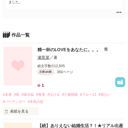
ました。
作品一覧
精一杯のLOVEをあなたに。。。
完
瀬里菜
／著
総文字数/112,935
350ページ
恋愛(純愛)
1
#未来
#罠
#南京錠
#夜景
#泣ける
#三角関係
#ブルー13
#切ない
#バーテンダー
#本気の恋
表紙を見る
【続】ありえない結婚生活？！★リアル出産
*･｡･｡･*･｡･｡･*･｡･｡･**･｡･*･｡･*
