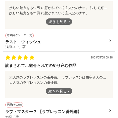
成就した恋愛を継続していく上で、さまざまな葛藤を乗り越えて
妖しい魅力をもつ男 に惹かれていく主人公のナオ。 決して好きになって はいけない… そうわかっていても どんどん惹かれていく。 身も心も彼におぼれ 彼がすべて。 彼のためなら、彼のそばにいられるならば…… この命をかけても…いい そんな一人の少女が出会った想像を絶するラブストーリー。 巧みな文章に酔いしれて、ストーリーの展開にも全く無駄がなく、構成が完璧。 読み応えたっぷり。 描写もとても詳しく丁寧なので、映像を見てるみたいにイメージもしやすくて、常にハラハラドキドキさせられてしまう。 読み出したら、最後まで読まされてしまうでしょう。 ラストはもう感動で涙しました。 ほんとにオススメです。
堪能してください。
いく二人。
妖しい魅力をもつ男 に惹かれていく主人公のナオ。
続きを見る
決して好きになって はいけない…
そこにあるのは…
そうわかっていても どんどん惹かれていく。
恋愛(キケン・ダーク)
お互いを純粋に想いあう気持ちの強さ。
ラスト ウィッシュ
身も心も彼におぼれ 彼がすべて。
浅海ユウ／著
ピュアという題名どうりの二人の恋をどうぞ堪能してください。
彼のためなら、彼のそばにいられるならば……
2009/05/08 09:28
読まされて…魅せられてのめり込む作品
この命をかけても…いい
大人気のラブレッスンの番外編。 ラブレッスンは由宇さんの視点から。 そしてこちらは歩の視点から。 ラブレッスンでは知りえなかった歩の過去の強烈な秘めた一途すぎる想いが丁寧に綴られています。 前作の二人のキャラの雰囲気そのまま、細かい辻褄がとても完璧に綴られて、何度も納得させられました。 その丁寧な心情や完成度の高さから、まるで実在する二人を見ているような気にさせられる。 そして ラブレッスンのその後の二人もラストでしっかり堪能できるはず。 出来ればラブレッスンからお先にどうぞ。 番外編のラストが二倍の喜びとニンマリ感がアップするはずですから…
そんな一人の少女が出会った想像を絶するラブストーリー。
大人気のラブレッスンの番外編。
続きを見る
ラブレッスンは由宇さんの視点から。
巧みな文章に酔いしれて、ストーリーの展開にも全く無駄がな
く、構成が完璧。
そしてこちらは歩の視点から。
恋愛(その他)
読み応えたっぷり。
ラブ・マスター？ 【ラブレッスン番外編】
描写もとても詳しく丁寧なので、映像を見てるみたいにイメージ
光葵／著