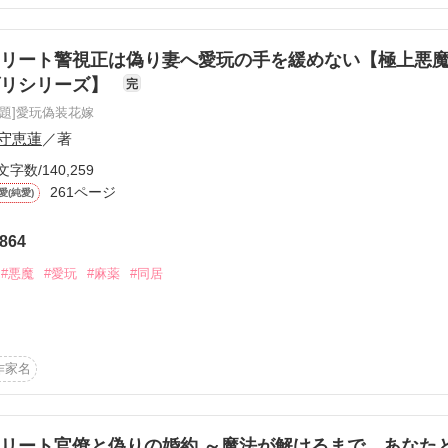
出せても

ば少しは柔らかくなるんだろうけどね」

と

を持つ

同期の島原先生は言った。

リート警視正は偽り妻へ愛玩の手を緩めない【極上悪
い。

ダリシリーズ】


完
使ってでも、大和先生にはぜひとも誰かと結婚してもらおう。

原題]愛玩偽装花嫁
院も成井家も平和になるはずだった。なのに……。

守恵蓮
／著
文字数/140,259
」

261ページ
愛(純愛)
864
た』私のせいで、やけに私に甘くなった大和先生との強引な新婚生活が
作品を読む
#悪魔
#愛玩
#麻薬
#同居
には結婚して優しくなってほしかったけど、結婚相手だけは思ってたの
刑事局警視正

作家名
ー勤務の一般OL

総合病院・病院長秘書

リート官僚と偽りの婚約 ～魔法が解けるまで、あなた