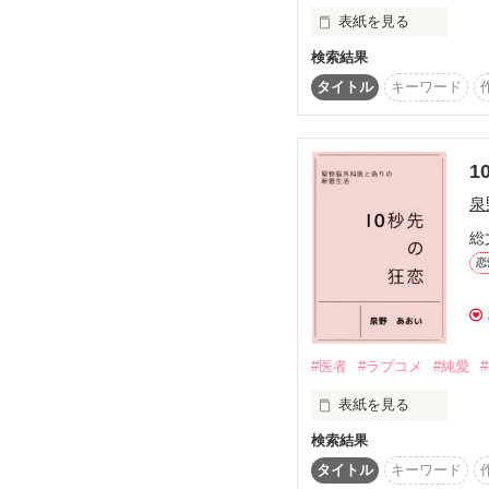
エリート外交官

表紙を見る
神谷　修吾　36歳

検索結果
＊＊＊＊＊＊＊

*・.+･｡*☆☆・.★･.+･｡
タイトル
キーワード
「悪いけど俺に合わせて
国内屈指の高級ホテル『
折原梨乃（28）は家族
１２歳の年の差恋愛は、
仕事にも手を抜かず、家
1
ただ、恋愛は未経験

泉
2025年11月28日 完結
ある日いくつものトラ
総
白石侑斗（32）に助け
恋
「俺の家は、梨乃の家だ
「もう、逃げられないぞ
侑斗はまるで梨乃を恋
#医者
#ラブコメ
#純愛
逃がさないとばかりに強
表紙を見る
次第に梨乃の侑斗への
検索結果
*・.+･｡*☆☆・.★･.+･｡
　大和先生は怖くて、私
タイトル
キーワード