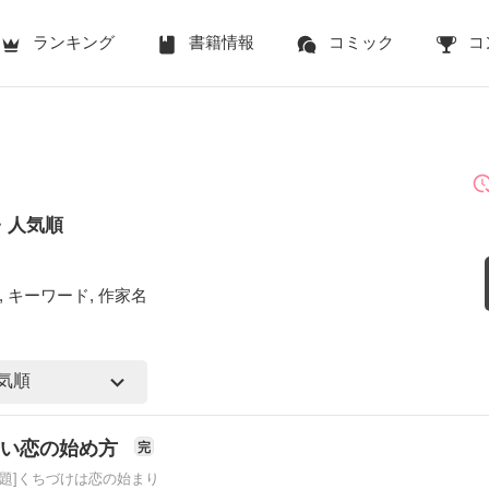
ランキング
書籍情報
コミック
コ
・人気順
 キーワード, 作家名
甘い恋の始め方
完
原題]くちづけは恋の始まり