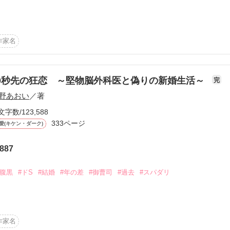
*☆☆・.+

作家名
婚約者のふりをしてくれ」

白石ホテル』で働く

思いで真面目

偽りの関係から――

事も完璧にこなす

0秒先の狂恋 ～堅物脳外科医と偽りの新婚生活～
完
野あおい
／著
公開
ブルが重なり白石ホテル創業家の御曹司

文字数/123,588
られ、何故か婚約者の振りをして同居を始めることに

333ページ
愛(キケン・ダーク)
作品を読む
」

」

887
人のように抱きしめ甘い言葉をささやいて

#腹黒
#ドS
#結婚
#年の差
#御曹司
#過去
#スパダリ
引に攻める

気持ちは恋心に変化していくが……

*☆☆・.+

はずっと苦手だった。

作家名