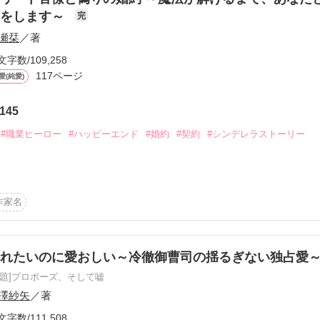
育った恋愛情弱女子

です

恋をします～
完
も手なずける能力がある？

異なります

瀬栞
／著
合病院・脳外科医

物で辛辣

文字数/109,258
月
格の持ち主

117ページ
愛(純愛)
145
作品を読む
#職業ヒーロー
#ハッピーエンド
#婚約
#契約
#シンデレラストーリー
字・時系列等の微修正をかけております。ご了承ください）

※※※※※※

デレラは、

作家名
せになったけど。

まま、27歳。

別れたいのに愛おしい～冷徹御曹司の揺るぎない独占愛
原題]プロポーズ、そして嘘
澤紗矢
／著
ーありがとうございました！思いの丈を感想欄に書かせていただきました
いてる。

文字数/111,508