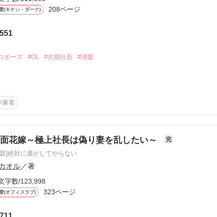
※※※※※※※
208ページ
愛(キケン・ダーク)
トルを変更しました
551
作品を読む
作品を読む
ロポーズ
#OL
#次期社長
#溺愛
しいお付き合いをして来た彼からのプロポーズ。幸せいっぱいのその時
作家名
 * … ＊ … * …＊ … * 

仮面花嫁～極上社長は偽り妻を乱したい～
完
原題]絶対に逃がしてやらない
金欠ぎみ。

カオル
／著
文字数/123,998
323ページ
カナト

愛(オフィスラブ)
誠実で優しく穏やかな人柄だと思っていたのだけれど、実は嘘つきの社長
711