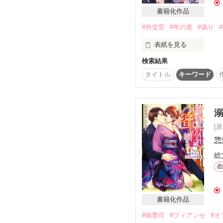
「好みの声に、耳もと
書籍化作品
いつものカフェで、同
#外交官
#年の差
#偽り
好みドンピシャの声を尋
表紙を見る
「椎名さんの声で、四
検索結果
１年頑張った自分へのご
タイトル
キーワード
「好きなんだ、俺の声」
ウキウキで街を散策して
思わぬトラブルに遭遇

まさか、本人に聞かれて
偶然居合わせた外交官に
「それなら、ちょうど
[
彼が宿泊するホテルの部
泊まらせてもらうことに
惣
総
＊＊＊＊＊＊＊

そうして彼に持ち掛けら
恋
通訳見習い

鎌形　誌史  24歳

書籍化作品
×

#御曹司
#フィアンセ
#オ