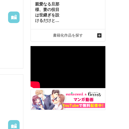
親愛なる旦那
様、妻の役目
は世継ぎを設
けるだけと聞
いておりまし
たが～虐げら
書籍化作品を探す
れ才女の幸せ
な結婚～2
、彼の嘘
候補