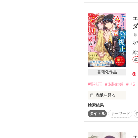
これまで仕事での結果は
「大和も結婚でもすれ
恋愛には縁遠かった梨乃
自らの立場に誇りと自信
その大和先生の幼馴染で
エ
強気な御曹司侑斗の

　確かにそうかもしれな
同居から始まる溺愛物語
　『超能力的』手段を
[
　そうすることで、病
水
総
「果歩が、俺と結婚して
恋
書籍化作品
　『やらかしてしまっ
る。

#警視正
#偽装結婚
#ドS
表紙を見る
―――確かに大和先生
う……。

検索結果
瀬名純平（33）警察庁
×

タイトル
キーワード
菅野歩（27）食品メーカ
-----------------------------

『警視正編』

早乙女果歩（24）成井
エ