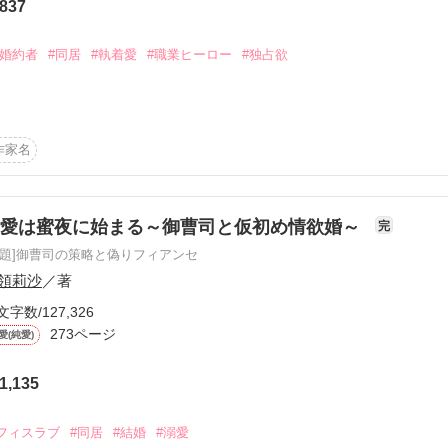
837
で〝愛してる〟なんてささやかれたら、それだけで疲れも吹き飛んじゃい
僚と〝理想の声〟について熱く語る。

#婚約者
#同居
#執着愛
#職業ヒーロー
#独占欲
ねられて……

六時中愛をささやかれてみたい。そうしたら私……」

褒美のひとり旅

作家名


いた誌史は

いるなんて思わなかった。

溺愛は蜜夜に始まる～御曹司と仮初め情欲婚～
完
助けられ、

いい。俺と結婚してくれないか？」

原題]御曹司の策略と偽りフィアンセ
屋に

なり――？

領莉沙
／著
文字数/127,326
れたのは、偽装結婚だった。

273ページ
愛(純愛)
1,135
作品を読む
フィスラブ
#同居
#結婚
#溺愛