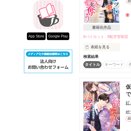
恋
超短編！フェチ
結婚したい理子は婚活パ
「花より団子、団子より
スターツ出版小
ハイステータスな男性
そこに参加していたの
その他の条件
お金もあり、容姿端麗の
書籍化作品
動画あり
IT企業副社長

App Store
Google Play
#パイロット
#航空管制官
×

表紙を見る
WEBデザイナー

検索結果
来栖 真由香（くるす ま
☆　レビューお礼　☆

航空管制官

タイトル
キーワード
×

聖凪砂さま　まひるるさ
椎名 翔（しいな かける
素敵なレビューありがと
パイロット

仮
2013.11.1　～　2014.
今は恋愛よりも、航空管
その気持ちに嘘はないけ
紅
総
癒しは必要！！

恋