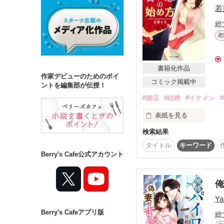
若
総
詳しく検索
恋
検索対象
タイトル
キ
書籍化作品
作家デビューのためのポイ
コミック掲載中
ジャンル
ントを編集部が伝授！
#婚活
#結婚
#イケメン
表紙を見る
検索結果
ステータス
書籍化のため、６月１
よろしくお願いします<(_ 
タイトル
キーワード
全て
完結
Berry's Cafe公式アカウント
レビューやコメント、
作品の長さ
ありがとうございました
長編
中編
＊＊＊＊＊＊

Ya
２年前に婚約解消をし
Berry's Cafeアプリ版
コンテスト
総
３０歳を前にして、女