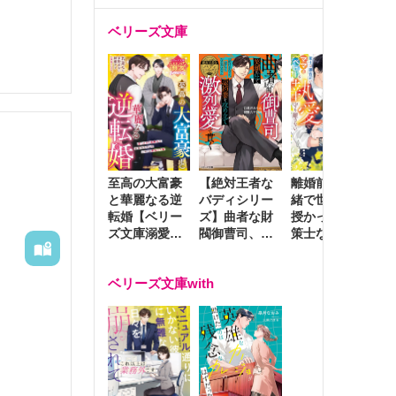
ベリーズ文庫
至高の大富豪
離婚前夜に内
冷
【絶対王者な
と華麗なる逆
緒で世継ぎを
や
バディシリー
転婚【ベリー
授かったら～
生
ズ】曲者な財
ズ文庫溺愛ア
策士な御曹司
を
閥御曹司、笑
ンソロジー】
はママとベビ
～
顔の圧で契約
ーを執愛で守
つ
妻を攻め立て
ベリーズ文庫with
り離さない～
様
激烈愛で貫く
し