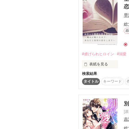
13～18歳まで成井家で
こちらは改稿段階の原稿
10秒あればどんな動物
エピローグは書籍版とは
×

早
成井大和（34）成井総
腕も見た目もいいが、堅
総
執筆期間2021.3月～4
親にも猛獣と言われる性
恋
-----------------------------

2021.8.4 連載開始

#虐げられヒロイン
#溺愛
2021.8.24 完結

（完結後も、誤字・脱
表紙を見る
※※※※※※※※※※※
検索結果
お父さんを亡くしたシン
魔法使いに出会って、

タイトル
キーワード
〈special thanks〉

王子様に見初められて幸
★godisdoraさま

★ぱふぇ〜さま

私は誰にも巡り会えない
★せいともさま

★こなみんさま

[
夕やけの街をひとり、

吉
とっても嬉しいレビュ
履き古したパンプスで歩
総