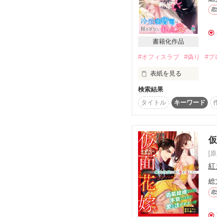
※※※※※※※※※※
恋
＊2026/3/30　タイ
書籍化作品
#オフィスラブ
#偽り
#プ
表紙を見る
検索結果
図書館で出会い、慎ま
を告げられて……

タイトル
キーワード
＊ … * … ＊ … * …＊ …
中瀬  理沙  ナカセ リサ

[
 26才  子供向け玩具メーカー さくら堂の国内営業部勤務。趣味は恋愛小説を読むこと。経済難の実家へ
の仕送りの為、慢性的に
紅
総
北条 奏人  ホウジョウ 
恋
28才  理沙の恋人。
で……
