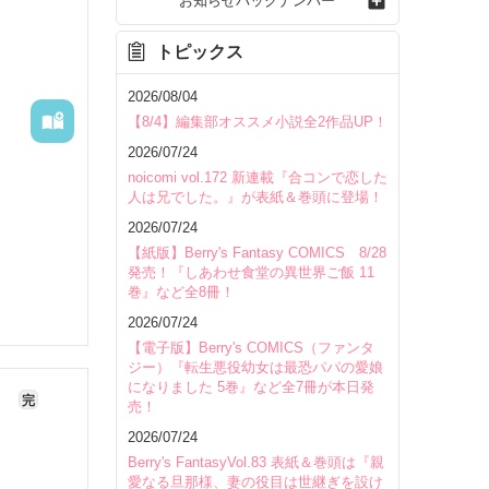
お知らせバックナンバー
トピックス
2026/08/04
【8/4】編集部オススメ小説全2作品UP！
2026/07/24
noicomi vol.172 新連載『合コンで恋した
人は兄でした。』が表紙＆巻頭に登場！
2026/07/24
【紙版】Berry's Fantasy COMICS 8/28
発売！『しあわせ食堂の異世界ご飯 11
巻』など全8冊！
2026/07/24
【電子版】Berry's COMICS（ファンタ
ジー）『転生悪役幼女は最恐パパの愛娘
になりました 5巻』など全7冊が本日発
う
完
売！
いて
2026/07/24
Berry's FantasyVol.83 表紙＆巻頭は『親
愛なる旦那様、妻の役目は世継ぎを設け