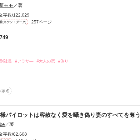
菜モモ
／著
文字数/122,029
257ページ
愛(キケン・ダーク)
749
ーワード
作家名
表紙コメント
あらすじ
感想
#副社長
#アラサ―
#大人の恋
#偽り
０日１３時より試し読みになってしまいました。

_)>

作家名
更新中
簡単感想たくさんいただきまして

。

俺様パイロットは容赦なく愛を囁き偽り妻のすべてを奪
短編
作品の長さにつ
be
／著
てから恋人がいない小石川理子。

文字数/82,608
友達はバタバタと結婚、もしくは婚約していく。
