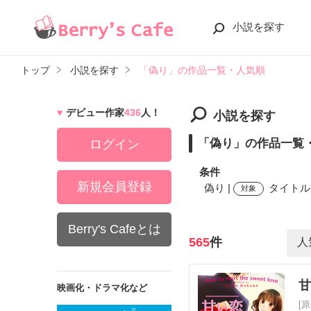
小説を探す
トップ
小説を探す
「偽り」の作品一覧・人気順
デビュー作家
436
人！
小説を探す
「偽り」の作品一覧
ログイン
条件
新規会員登録
偽り |
タイトル,
対象
Berry's Cafeとは
検索ワード
565
件
映画化・ドラマ化など
[