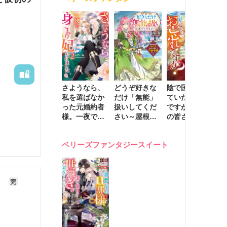
きます～
さようなら、
どうぞ好きな
陰で国を支え
転
私を選ばなか
だけ「無能」
ていたのは私
と
った元婚約者
扱いしてくだ
ですが、王家
っ
様。一夜で大
さい～屋根裏
の皆さんお忘
国
国君主の身ご
部屋の本の
れですか？～
に
もり妃になり
虫、実は国を
追放された隠
不
ベリーズファンタジースイート
ました２
動かす万能令
れ才女の辺境
保
嬢でした～
スローライフ
で
計画～
能
し
～
完
！
