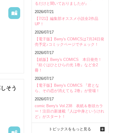
るだけと聞いておりましたが』
会場
2026/07/21
【7/21】編集部オススメ小説全2作品
UP！
2026/07/17
【電子版】Berry's COMICSは7月24日発
売予定♪コミックページでチェック！
2026/07/17
【紙版】Berry's COMICS 本日発売！
『紡ぐはひとひらの光 1巻』など全2
冊！
2026/07/17
【電子版】Berry's COMICS 『君とな
落しそう
ら、その恋が消えても 2巻』が登場！
2026/07/17
comic Berry's Vol.238 表紙＆巻頭カラ
ー！注目の新連載『人は中身というけれ
ど』がスタート！
トピックスをもっと見る