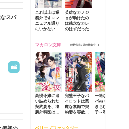
これ以上は業
英雄なカノジ
魔なスパ
務外です～マ
ョが助けたの
ニュアル通り
は残念なカレ
にいかない彼
のはずだった
に無難な日々
を崩されて～
マカロン文庫
恋愛小説を随時募集中
幕を開け
と違
高慢令嬢に追
完璧王子なパ
一途な社長パ
執
い詰められた
イロットは悪
パvsママ大好
士
契約妻を、凄
魔な素顔で契
きちびっこ息
偽
腕外科医はこ
約妻を容赦な
子～私を捨て
情
の手で愛し抜
く激愛する
たはずの元夫
堕
く
が息子に負け
と仮初の
ベリーズファンタジー
じと溺愛して