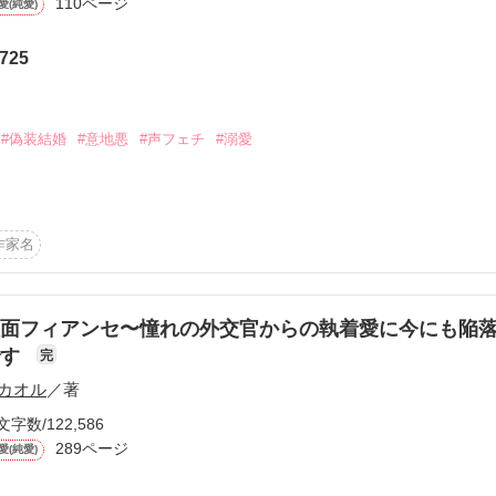
110ページ
愛(純愛)
から始まる溺愛コンテスト
ーティーに申し込む。

お金」と現実的な理子は

説投稿サイト合同企画「1話からの長編大賞」ベリーズカフェ
ばかりが参加する婚活パーティーへ。

725
は、理子が勤めるＩＴ企業の若き副社長だった。

彼がなぜこのパーティーに？

コミックあり
#偽装結婚
#意地悪
#声フェチ
#溺愛
ゆか）

作家名
ま

）

うございました。

面フィアンセ〜憧れの外交官からの執着愛に今にも陥
1.9　完結

です
完
制官の仕事をがんばりたい。

れど……

カオル
／著
文字数/122,586
作品を読む
289ページ
愛(純愛)