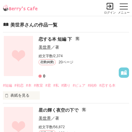
ログイン
メニュー
美世界さんの作品一覧
恋する本 短編 下
完
美世界
／著
総文字数/2,374
20ページ
恋愛(純愛)
0
#短編
#初恋
#本
#教室
#君
#私
#隣り
#ピュア
#純粋
#恋する本
表紙を見る
星の輝く夜空の下で
完
「この本を読むと恋をする」

美世界
／著
そんなうたい文句に乗せられて

総文字数/56,872
買ってしまった単行本
