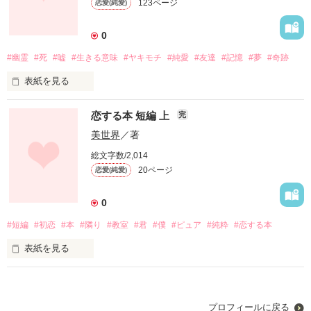
123ページ
恋愛(純愛)
これが恋？

0
#幽霊
#死
#嘘
#生きる意味
#ヤキモチ
#純愛
#友達
#記憶
#夢
#奇跡
表紙を見る
作品を読む
恋する本 短編 上
完
交通事故がきっかけで

美世界
／著
幽霊が見えるようになってしまった夏芽

総文字数/2,014
20ページ
恋愛(純愛)
高校３年生の春

記憶のない幽霊に出会い

0
少しずつ夏芽の人生は変わっていく

#短編
#初恋
#本
#隣り
#教室
#君
#僕
#ピュア
#純粋
#恋する本
表紙を見る
生きる意味を知り

人を愛し

授業中、いつも本を読んでる

隣りの席の女の子

恋に落ちる

プロフィールに戻る