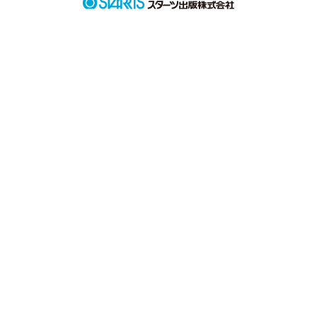
してしまったのだ

取り返しのつかない

ーできごとを。
