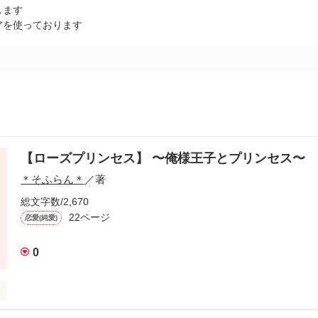
します
アを使っております
【ローズプリンセス】 〜俺様王子とプリンセス〜
＊そふらん＊
／著
総文字数/2,670
22ページ
恋愛(純愛)
0
からたった一人の
