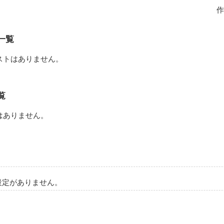
!?

作
一覧
ストはありません。
っ」

覧
ていいのか？」

はありません。
セスLOVEは

設定がありません。
作品を読む