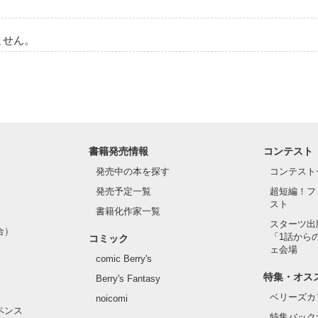
ません。
書籍発売情報
コンテスト
発売中の本を探す
コンテスト
発売予定一覧
超短編！フ
スト
書籍化作家一覧
スターツ出
合）
「1話から
コミック
ェ会場
comic Berry's
特集・オス
Berry's Fantasy
ベリーズカ
noicomi
ペンス
特集バック