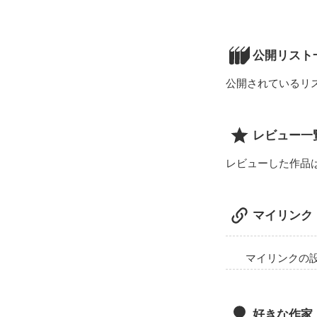
プリンセスを選ぶ
庶民花屋の娘

×

公開リスト
俺様王子??

公開されているリ
「ちょっ！やめ
レビュー一
「王子に逆らっ
レビューした作品
あまーい、プリン
マイリンク
いかがですか♡
マイリンクの
好きな作家