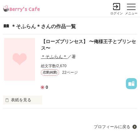
ログイン
メニュー
＊そふらん＊さんの作品一覧
【ローズプリンセス】 〜俺様王子とプリンセ
ス〜
＊そふらん＊
／著
総文字数/2,670
22ページ
恋愛(純愛)
0
表紙を見る
国中の女性の中からたった一人の

プリンセスを選ぶ!?

プロフィールに戻る
庶民花屋の娘

×
