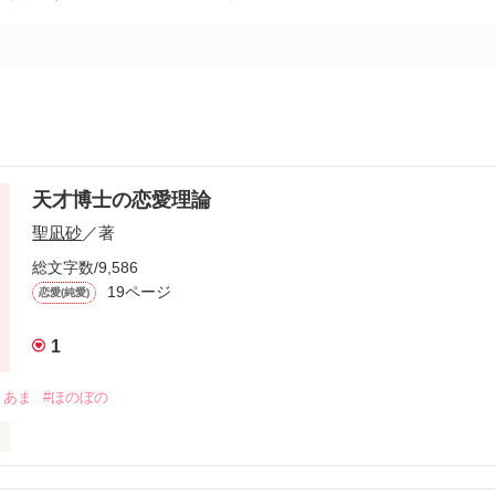
天才博士の恋愛理論
聖凪砂
／著
総文字数/9,586
19ページ
恋愛(純愛)
1
まあま
#ほのぼの