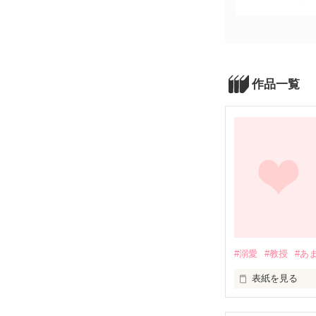
作品一覧
#溺愛
#教授
#あ
表紙を見る