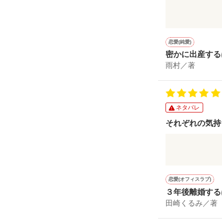
祖母の死、理
幸の真っ只中
始まりは突然
恋愛(純愛)
でいる彼の姿
密かに出産する
気になってい
雨村／著
でした。
ネタバレ
それぞれの気持
始まりは、お
れが、徐々に
恋愛(オフィスラブ)
契約結婚を題
３年後離婚する
距離が近づく
田崎くるみ／著
応えのある作
た。