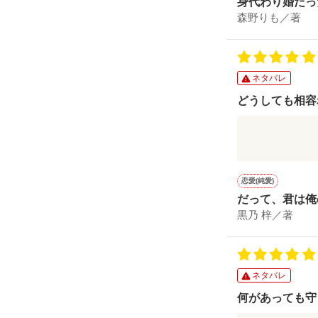
身代わり婚だっ
るまで～
森野りも／著
ネタバレ
どうしても相容
彼からの契約
の生きてきた
本来なら、二
恋愛(純愛)
っているのだ
だって、君は俺
嫌な人物とい
黒乃 梓／著
容れない人。
た。そこが、
ネタバレ
何があっても守