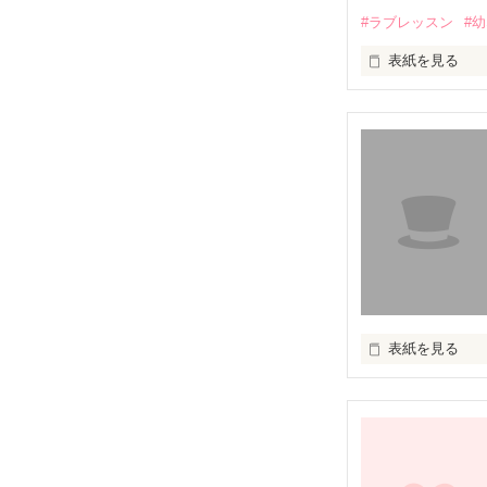
相変わらずの圭
#ラブレッスン
#
ゆるゆる溺愛ラ
表紙を見る
めくるめく大人
《ベリーズカフ
だけど、あたし
毎日あの手この
誕生日でも、

他サイトで公開
特別何かがある
相手はあの圭く
普通の日。

あたしの貞操。
あたしは、ママ
表紙のみの公開
とんでもないプ
よほどのことが
前作が総合ラン
よろしくお願い
ありがとう！

表紙を見る
「俺が教えるか
そのため、続編
トップ10に入る
2015.01.11～

取ってもらわな
連載開始　2012.
2月4日更新

とんでもないほ
都内の有名なお
俺様な家庭教師。
+++++++++++++