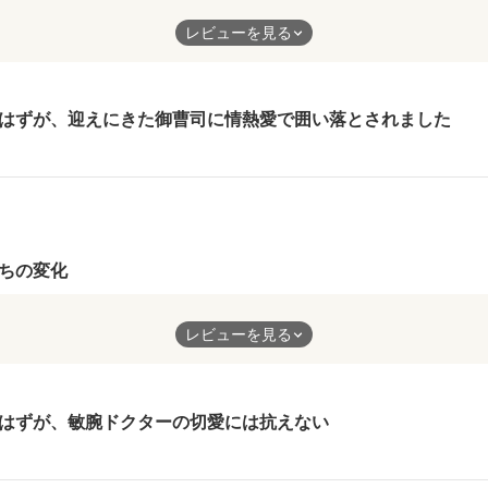
不尽な噂と言いがかりにより職さえも失い、失意のドン底にいた主
レビューを見る
にいた中で出会った彼。
のことだったけど、そこからの2人の関係性はとても良く、どんな
が良かったです。
はずが、迎えにきた御曹司に情熱愛で囲い落とされました
た理不尽な噂のこともわかり、すごくスッキリした終わり方で、私
ちの変化
互いの利益のため。そこには、損得の契約に基づいた結婚でしかな
レビューを見る
近づく2人の距離。
材にした作品は多く、ストーリーの流れは先が読めているはずなの
はずが、敏腕ドクターの切愛には抗えない
段階がゆっくりで違和感がなく、心情の変化の流れも自然。だから
品でした。また、何度でも読み返したいと思えるほどに大好きな作