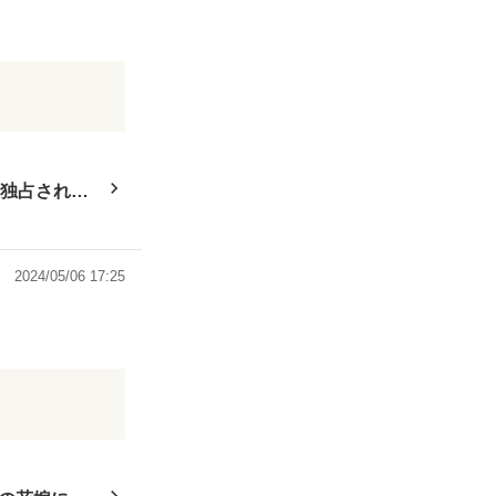
まり好意的には
程度に引き際を
く独占されて
んな彼女に知ら
2024/05/06 17:25
よかったです。