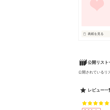
そこで起こって
更新略歴

おまけにこいつ、
これは、人によ
あたしのことを
8/20　P.163～P.
それとも―――…
子供扱いしてく
8/29　P.168～P.
9/26　P.173～P.
10/3　P.178～P.
表紙を見る
繰り返される犯
４つしか年が離
10/30　P.183～P
馬鹿にするなっ！
いつも見ていた

子供？と大人が
あなたの姿。

『永遠の約束』
ラブレッスン。

公開リスト
深青と綺羅。

これからもずっと
二人の運命が今
公開されているリ
見ていたい……
＋＋＋＋＋＋＋
だけど、時間は

レビュー一
そんな私の想い
待ってはくれな
2010.06.11～20
2011.04.21～
