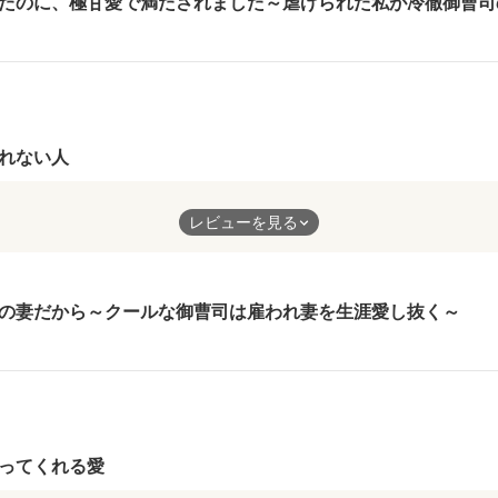
たのに、極甘愛で満たされました～虐げられた私が冷徹御曹司
れない人
結婚の打診。始まりはそこからの、お互いの心を通わせるストーリ
レビューを見る
背景からの葛藤。とても読み応えのあるストーリーでした。
人の惹かれていくラブストーリーに満足するところですが、こんな
なと。
の妻だから～クールな御曹司は雇われ妻を生涯愛し抜く～
うよりも、価値観、自己愛、考え方、全てにおいて自分中心の人で
それが、ただ嫌な人物とだけでは語れないほどにモヤモヤ感を植え
作者様の力量によるものだと思います。
ってくれる愛