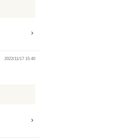
人公。そんな不
時も彼女の味方
は大好きな作品
2022/11/17 15:40
かったはず。そ
だけど、2人の
か、とても読み
品になりまし