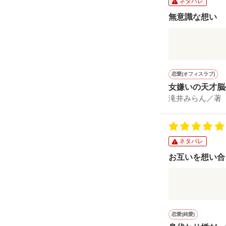
ネタバレ
雪が降り積もっ
無意識な想い
更新略歴

私の想いは

4/12　P.469～P.
不幸な身の上
溢れていく……
更新情報

4/14　P.472～P.
幼馴染である
4/15　P.475～P.
11/1　P.88～P.9
4/19　P.479～P.
思えない主人
切ない気持ちを
11/9　P.91～P.9
4/20　P.487～
恋愛(オフィスラブ)
考えてのアプ
11/16 P.94～P.96
女嫌いの天才脳
積極性と他者
あなたの恋はど
11/18　P.97～P.
ます～
滝井みらん／著
ず想いを寄せ
12/9　P.100～P.
不器用な二人
ネタバレ
お互いを想い合
身代わりのお
お互いにそれ
二人の気持ち
恋愛(純愛)
お見合いから