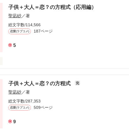
子供＋大人＝恋？の方程式（応用編）
聖凪砂
／著
総文字数/114,566
187ページ
恋愛(ラブコメ)
天才博士がいる。

5
いてくれるなら、

ない』

子供＋大人＝恋？の方程式
完
聖凪砂
／著
心をずっと掴んでいるのは、

業してやろうか？」

女。

総文字数/287,353
509ページ
恋愛(ラブコメ)
構です！！！」

9
生
