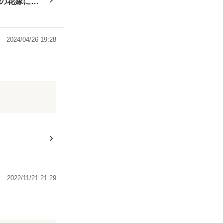
の花嫁にな
2024/04/26 19:28
ーで、それぞれ
に悪意ある人間
あり、決して相
つけられまし
2022/11/21 21:29