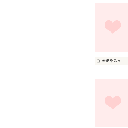
国立Ｍ大。

そこには、若き
表紙を見る
『僕は君が傍に
他には何もいら
若き天才博士の
「今日の追加授
たった一人の少
「け、けけけ結
天才教授×女子大