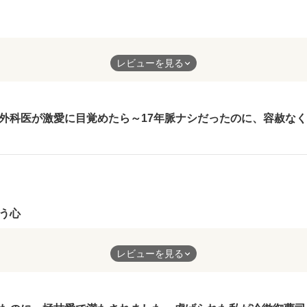
た日。

471

の主人公が、なんとか一生懸命に進もうとする姿。
…。

474

レビューを見る
彼に恋をしていて、熱烈にアプローチをかけるものの、本来ならあ
478

0

486

公なのだが、そこには、彼のことを考えて許され、迷惑にならない
綴った物語。

3

P.507＋あとがき

ローチの仕方にそんな気持ちは持つことがなかった。


外科医が激愛に目覚めたら～17年脈ナシだったのに、容赦な
への思いやりという、チグハグな主人公の行動。そして、次第にそ
うですか？

99

ていた彼。
102

の恋愛模様がとてもよかったです。
作品を読む
う心
作品を読む
見合い。
レビューを見る
ぞれの考えの中、なぜか結婚することになる二人。
作品を読む
がゆっくりと近づいていく過程が、とてもよくわかりました。
始まった関係だけど、最後に二人の幸せを見つけてくれたところが