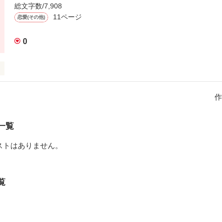
いる連続殺人事件。

総文字数/7,908
11ページ
恋愛(その他)


って行われた犯行か？

思いっきり

167



れて！

0
172

177

182

行に、依頼を受けた如月神社の血筋を受け継ぐ如月深青は潜入捜査をする
れていないのに

.187



作
繰り広げる

作品を読む
シリーズ第３弾。

一覧
作品を読む


、導かれる―――…

ストはありません。
…。

＋＋＋＋＋

覧
など

い。

11.04.20
