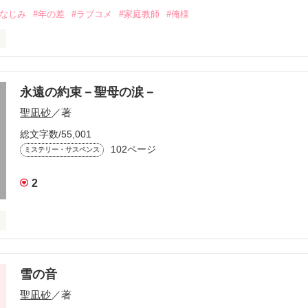
くんに、あたしは毎日振り回され中。

幼なじみ
#年の差
#ラブコメ
#家庭教師
#俺様
ブストーリー❤

の世界を教えたいらしい圭くん。

ェ版》

はそんなこと望んじゃいない！

永遠の約束－聖母の涙－
手と逃げてるんだけど―――…

聖凪砂
／著
している作品をベリーズカフェ版に加筆修正したものです。

わけでもない

ん。

総文字数/55,001
かなり大ピンチかも………

102ページ
ミステリー・サスペンス
から

でしたが、公開スタートです。

レゼントをもらう。

2
ない限りは、毎日１ページずつ更新していきます。

キング１００位に入りました。

します！

らには、

急きょ連載開始です！

ぐらいの成績を

いとな」

07.20～

雪の音
どの

聖凪砂
／著
嬢様学校。



++++++++++
