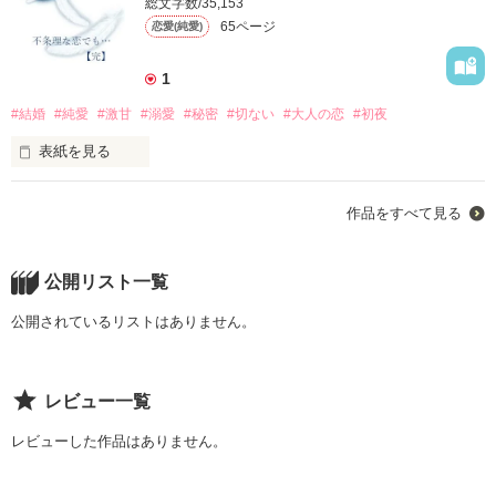
総文字数/35,153
でもある年、その花に込められた本当の思いを知る。

65ページ
恋愛(純愛)
私にとっての何よりも大切で、守るべきは娘と自分。

1
「あいつが忘れられなくていい。あいつへの思いを無理矢理失
でも２年前、女としての私が再び目覚めてしまってから、

くさなくていい。

#結婚
#純愛
#激甘
#溺愛
#秘密
#切ない
#大人の恋
#初夜
私は以前のようにそう言い切れる自信がない。

表紙を見る
それでいいから、ずっと俺のそばにいてほしい。

不条理な恋　理不尽な愛

俺は君を置いてどこにも行かないから…」

花の盛りを超えたと言われる年頃の私にとって

作品をすべて見る
　　　忘れられない貴男（ひと）がいる　目の前の貴女（ひ
ミモザの花を渡し、手を握って全身を震わせながら

男はうまく距離を取って利用するものだった。

と）が諦められない

　穂香（ほのか）　　　　　　×　　　　　大希（たいき）

公開リスト一覧
私に言った彼の精一杯の思い。

若いころ３５歳なんておばさんと思っていたのに。

公開されているリストはありません。
ミモザの花言葉は、友情

私は盛りをまだ超えてはいなかった。

「秘密の愛、真実の愛、秘めた恋」

目の前に震えながら耐える君に、俺はこの手を伸ばした…

レビュー一覧
でも私は、その時にはその深い想いに応えることができなかっ
そして、時に今が盛りではないかと思うほどの渇望感に苛まれ
それでもその手が取られることはなかった…

た。

ることがあった。

レビューした作品はありません。
無理矢理に伸ばして、その愛おしい両掌を握っても、

それでも彼は、その後もそばで私を見守り、寄り添い続けてく
女として甦らせてくれた人との別離の予告が、

れた。
