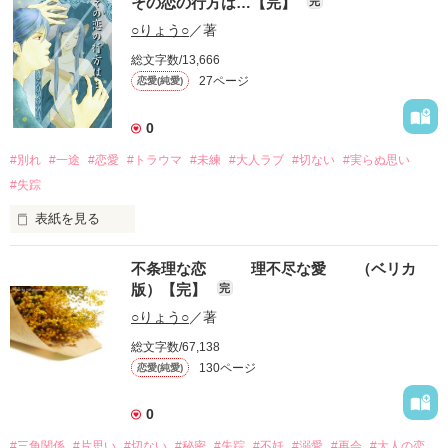
その恋の行方は…【完】
完
○りょう○
／著
大学を卒業した。

総文字数/13,666
27ページ
恋愛(純愛)
第一希望ではなかったけど……

それでも就職できた。

0
#別れ
#一途
#恋愛
#トラウマ
#未練
#大人ラブ
#切ない
#実らぬ思い
住み慣れた土地に後ろ髪をひかれながら……

#失踪
新しい土地で初めての独り暮らしと仕事。

表紙を見る
突然の辛い別れで傷ついた彼女に寄り添ってきた。

不安と緊張の連続。

不条理な恋 理不尽な愛 （ベリカ
版）【完】
完
それでも俺と彼女の関係はいつまでたっても

慣れないけど……

○りょう○
／著
どんなに時間が過ぎても…何も変わらなかった。

なれないけど頑張っていた。

総文字数/67,138
130ページ
恋愛(純愛)
そんな彼女の誕生日に贈る花はミモザ。

毎日職場と家の往復だけで精一杯。

0
一生懸命にひたむきに暮らしていた穏やかな日々に、

#三角関係
#片思い
#切ない
#秘密
#失踪
#不妊
#溺愛
#再会
#大人の恋