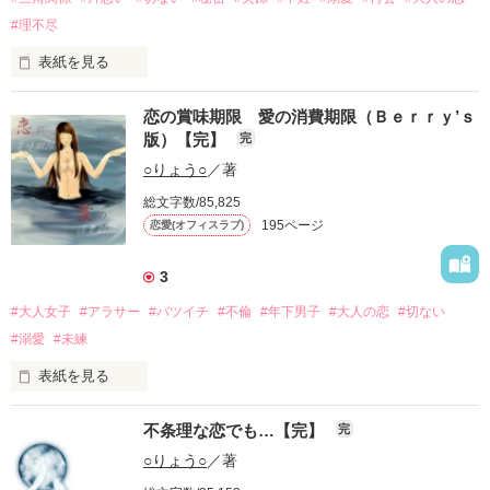
強引に割り込む男（ひと）。

#理不尽
一時期は諦めた時もあった。

表紙を見る
でももう違う。

その出会いは私を……

　忘れられない貴男（ひと）がいる　　諦めきれない貴女（ひ
恋の賞味期限 愛の消費期限（Ｂｅｒｒｙ’ｓ
俺はもう逃げない。

と）を待ち続けた

版）【完】
完
複数の他サイトにて同タイトルで連載中

　穂香（ほのか）　　　　×　　　　　　　大希（たいき）

○りょう○
／著
表紙　ムツコトハさま　https://twitter.com/mutsukotoha2

総文字数/85,825
彼女にとって最悪のできごとが俺にとっては…
ベリカにて２０２３．５.  ２７．   から公開

195ページ
恋愛(オフィスラブ)
毎年彼がくれるミモザの花。

胸が切なくなる春が来たと思う。

3
作品を読む
#大人女子
#アラサー
#バツイチ
#不倫
#年下男子
#大人の恋
#切ない
作品を読む
花言葉は「友情」

#溺愛
#未練
最初の何年かは

表紙を見る
「友情が続くように…」

バツイチ　アラサー　　　　　　　誠実で奥手な３０歳

不条理な恋でも…【完】
完
　　　相良ひな　　　　　　×　　　　　佐々木　瑞希

と贈ってくれた。

○りょう○
／著