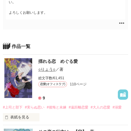
い。
よろしくお願いします。
作品一覧
揺れる恋 めぐる愛
○りょう○
／著
総文字数/61,451
110ページ
恋愛(オフィスラブ)
9
#上司と部下
#実らぬ思い
#後悔と未練
#遠距離恋愛
#大人の恋愛
#溺愛
表紙を見る
恋する想いは揺れて　愛ゆえの願いはめぐる
