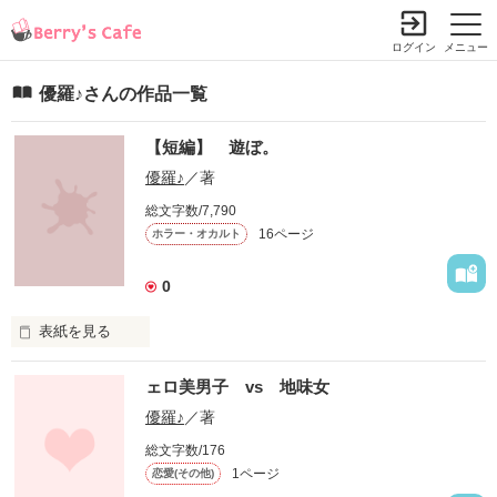
ログイン
メニュー
優羅♪さんの作品一覧
【短編】 遊ぼ。
優羅♪
／著
総文字数/7,790
16ページ
ホラー・オカルト
0
表紙を見る
いつもと同じように

ェロ美男子 vs 地味女
時は流れていた。

優羅♪
／著
総文字数/176
そう、あのとこが

1ページ
恋愛(その他)