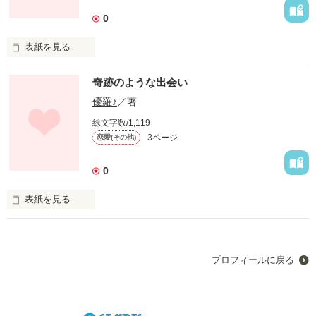
起こるまでは…。。

0
このことが

表紙を見る
起きて、私たちは

あんたに出会って、

奇跡のような出会い
変わったんだ。

私はめちゃくちゃ！

優羅♪
／著
スベテは、

総文字数/1,119
私はただの地味女！

君のせい…ﾀﾞﾖ…。

3ページ
恋愛(その他)
なのにあんたは、

0
私ばっかり相手にして、

　　【短編】

表紙を見る
他の子には、

あなたに出会ったのは、

アドバイス＆感想

目もくれない。

教室だったよね？・・・

あれば、お願いします!!!
プロフィールに戻る
もぉよくわかんないよ！

その時は何も感じて

なかったけど、

作品を読む
今は、すごく感じるよ。

そこまでェロくは、
