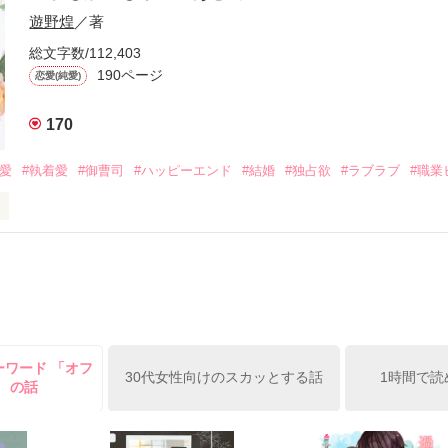
族を離れて起業した新進気鋭の実業家、社内でも冷徹だと評判な社長―
哲平は美桜がストーカー被害に

遊野煌
／著
―！

を知る。

ら飼い猫の世話係を命じられた美桜は、猫の世話を口実にしばしば呼び
、哲平は同居を提案してきて――。

総文字数/112,403
190ページ
恋愛(純愛)
みお)

170
作品を読む
みてっぺい)

溺愛
#執着愛
#御曹司
#ハッピーエンド
#結婚
#独占欲
#ラブラブ
#職業
ずの二人の時間が、再び動き出す。

、溺愛ラブ。

）は大手お菓子メーカー、三日月製菓コーポレーションの企画戦略室で働
7.25

年前から付き合いはじめ、半年前から同棲を始めた、同期で恋人の石垣守
姫原由羅（24）との浮気が発覚した上、いつのまにか元カノにされてい
便利屋雛子』と馬鹿にされ、一人こっそり泣いていた雛子に、企画戦略
）が『──俺と結婚してくれないか』といきなりプロポーズをしてきた上
ていた話の改稿版です＊

ーワード 「オフ
俺の雛子』🦅

30代女性向けのスカッとする話
1時間で読
」 の話
ひぃ、雛子？！！！』🐥

上司が見せる素顔は、なぜか想像以上に甘くて……🐥💓🦅
