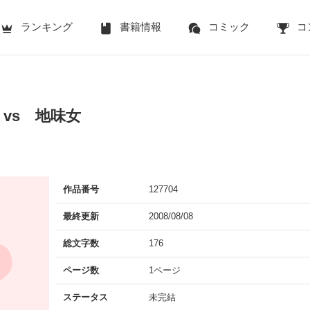
ランキング
書籍情報
コミック
コ
vs 地味女
作品番号
127704
最終更新
2008/08/08
総文字数
176
ページ数
1ページ
ステータス
未完結