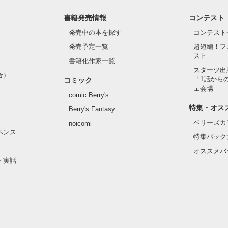
書籍発売情報
コンテスト
発売中の本を探す
コンテスト
発売予定一覧
超短編！フ
スト
書籍化作家一覧
スターツ出
合）
「1話から
コミック
ェ会場
comic Berry's
特集・オス
Berry's Fantasy
ベリーズカ
noicomi
ペンス
特集バック
オススメバ
・実話