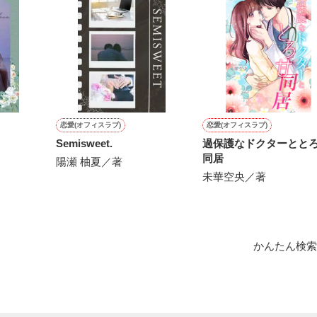
作品を読む
用の画像も全てフリー素材です。

.6.3〜7.20完結です。　

にて恋愛トレンド1位でした〜良かったら読んで頂けると嬉しいです。
作品を読む
恋愛(オフィスラブ)
恋愛(オフィスラブ)
Semisweet.
過保護なドクターとと
同居
陽瀬 柚夏／著
未華空央／著
かんたん検索