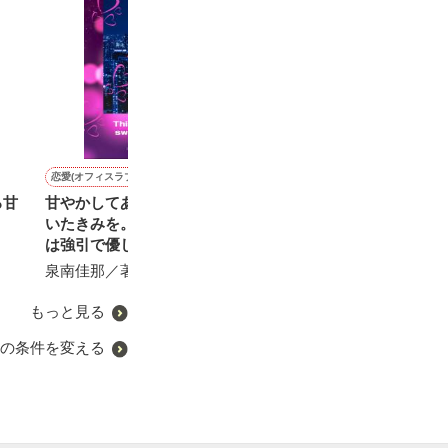
恋愛(オフィスラブ)
恋愛(純愛)
恋愛(ラブコメ)
恋愛(その他)
ろ甘
甘やかしてあげたい、傷つ
ギャルに幸せなクリスマス
悪女の代行を演じたら氷の
one contract
いたきみを。 〜真実の恋
を･･･
御曹司に永久就職⁉〜お見
紺咲 安／著
は強引で優しいハイスペッ
合い破談に大失敗！私は彼
SHIRO／著
クな彼との一夜の過ちから
に丸め込まれ溺愛されてま
泉南佳那／著
珠雪／著
はじまった〜
す～
もっと見る
の条件を変える