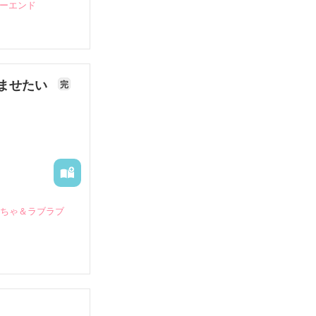
ピーエンド
ませたい
完
いちゃ＆ラブラブ
していたとこ
る財閥御曹司に