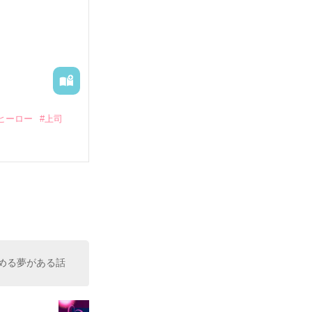
―御影恭司その
出された上、二
ヒーロー
#上司
いている。

（26）がいる
た。

室の上司である
、同居まで提案
める夢がある話