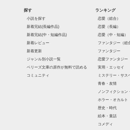
探す
ランキング
小説を探す
恋愛（総合）
新着完結(長編作品)
恋愛（長編）
新着完結(中・短編作品)
恋愛（中・短編）
新着レビュー
ファンタジー（総
新着更新
ファンタジー
ジャンル別小説一覧
恋愛ファンタジー
ベリーズ文庫の原作が無料で読める
実用・エッセイ
コミュニティ
ミステリー・サス
青春・友情
ノンフィクション
ホラー・オカルト
歴史・時代
絵本・童話
コメディ