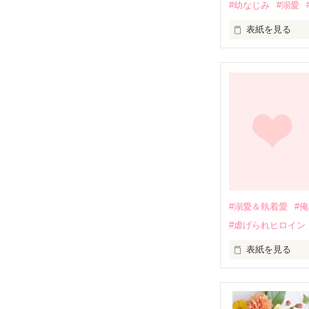
#幼なじみ
#溺愛
表紙を見る
幼なじみの哲平
しかし、ある出
関係修復もでき
引っ越すことに
それから約十二
過去の傷から、
運命のような再
#溺愛＆執着愛
#
そして、ひょん
#虐げられヒロイン
酔った勢いで一
表紙を見る
さらに、美桜が
『責任をとる、
　おかしな噂を
戸惑う美桜とは
ろ、日本人美青
甘やかしてくる。
　帰国後、美桜