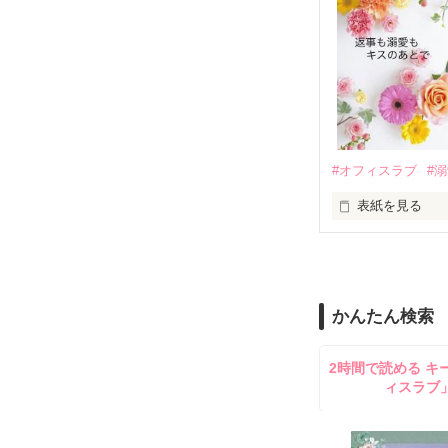
も関わらず、一
そんなある日、
人だったのだ―
遭っていること
　なぜか恭司か
美桜を守るため
夏木美桜(なつき
✕

鳴海哲平 (なる
#オフィスラブ
#
止まっていたは
表紙を見る
再会から始まる
舞川雛子（26
2026.6.5～2026.
また雛子には2
のだが、後輩の
守と由羅から『
かんたん検索
雪瀬鷹哉（29
＊以前、公開し
してきて──？

2時間で読める キ
鷹哉『宜しくな、
ィスラブ
雛子『俺の……
シゴデキで冷徹な