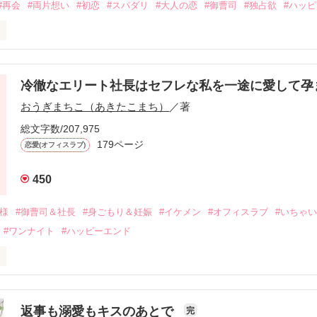
#再会
#両片想い
#初恋
#スパダリ
#大人の恋
#御曹司
#独占欲
#ハッ
冷徹なエリート社長はセフレな私を一途に愛して孕
に淡い恋心を抱いていた美桜。

おうぎまちこ（あきたこまち）
／著
来事をきっかけに二人の関係は壊れてしまう。

ないまま、美桜は両親の離婚によって

総文字数/207,975
なり、哲平とも離れ離れになった。

179ページ
恋愛(オフィスラブ)
年後。

450
二度と会いたくないと思っていた哲平に

会を果たす。

俺様
#御曹司＆社長
#身ごもり＆妊娠
#イケメン
#オフィスラブ
#いちゃ
なことから

#ワンナイト
#ハッピーエンド
夜を共にしてしまった。

初めてだと知った哲平は

結婚しよう』と真っ直ぐに告げてきた。

流されて前の職場でうまくいかなかった梅田美桜は、海外で傷心旅行を
裏腹に、好きという気持ちを隠すことなく

年と出会い、酒の勢いもあり一夜限りの関係となる。



は新しい職場でワンナイトした美青年と再会。なんと彼の正体は、とあ
返事も溺愛もキスのあとで
完