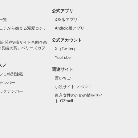
公式アプリ
一覧
iOS版アプリ
ェチから始まる溺愛コンテ
Android版アプリ
公式アカウント
版小説投稿サイト合同企画
の長編大賞」ベリーズカフ
X（Twitter）
YouTube
スメ
関連サイト
フェ特別連載
野いちご
ナンバー
小説サイト ノベマ！
ックナンバー
東京女性のための情報サイ
ト OZmall