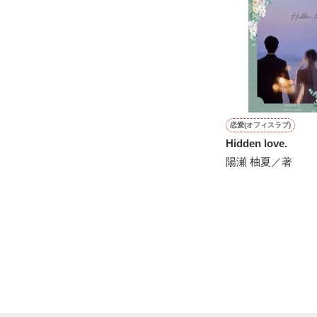
※表紙も作中使
※執筆期間2026
※他サイトさん
恋愛(オフィスラブ)
Hidden love.
陽瀬 柚夏／著