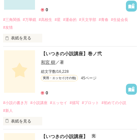
0
#三角関係
#万華鏡
#高校生
#星
#運命的
#天文学部
#青春
#生徒会長
#友情
表紙を見る
▽▽

【いつきの小説講座】巻ノ弐
▼

和宮 樹
／著
総文字数/16,228
彼が視界に入るたび

45ページ
実用・エッセイ(その他)
わたしの世界は――

0
#小説の書き方
#小説講座
#エッセイ
#描写
#プロット
#初めての小説
#新人
眩暈がするほど

鮮やかに輝いた

表紙を見る
小説ってどうやって書くの？

【いつきの小説講座】
完
▲
