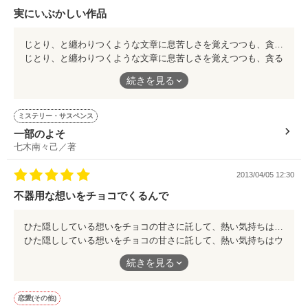
では、どれが“正解”だろうか。
実にいぶかしい作品
結論をいえば、それが“悪ふざけ”で選んだのでないかぎり、どれ
も正しい色なのだ。
じとり、と纏わりつくような文章に息苦しさを覚えつつも、貪るようにして行間に爪を立て、食い入り読み込むのは“ぼく”の感情をどのように受け止めればよいのかがわからないため。 激しい焦燥感と、後ろめたさを醸す後悔。 そして、誰ともなく告げる自虐。 あえていう。 これは―― ――『純愛』だ。
じとり、と纏わりつくような文章に息苦しさを覚えつつも、貪る
この話は、それにつきる。
ようにして行間に爪を立て、食い入り読み込むのは“ぼく”の感情
続きを見る
感受性にたったひとつの答えはないのだ。
をどのように受け止めればよいのかがわからないため。
それを、どう汲み取るか。
激しい焦燥感と、後ろめたさを醸す後悔。
ミステリー・サスペンス
これは、そのことを見つめ直すにちょうど良いお話です。
そして、誰ともなく告げる自虐。
一部のよそ
七木南々己／著
あえていう。
これは――
2013/04/05 12:30
不器用な想いをチョコでくるんで
――『純愛』だ。
ひた隠ししている想いをチョコの甘さに託して、熱い気持ちはウィスキーに見立てて。 ほろ酔うその頬がまるで自分への恋の火照りならいいのにと、心のどこかで思いながら。 そんないじらしい男の子の姿に、ちょっと酔いしれてみませんか？
ひた隠ししている想いをチョコの甘さに託して、熱い気持ちはウ
ィスキーに見立てて。
続きを見る
ほろ酔うその頬がまるで自分への恋の火照りならいいのにと、心
のどこかで思いながら。
恋愛(その他)