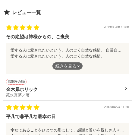
*―◇◆◇―*―◇◆◇―*

レビュー一覧
* special thanks *

テーマ

『彼氏がいるのに飲み会で…』
香風りりさん

2013/05/08 10:00
しのき るかさん

その絶望は神様からの、ご褒美
いいよさん

花穏さん

作品を読む
冬馬 雪さん

愛する人に愛されたいという、人のごく自然な感情。 自暴自棄になっているようでいて、それを真っ直ぐに乞い、求めたゆえの結末。 散り乱れる様に人がどうしてか美しさを感じるのは、命の儚さと愛おしさに気付くから。 アスファルトを覆い尽くす程に幾層にも降り積もる金木犀の命のように。 これは、彼女たちが繰り返し重ね合い、すれ違い、そして築き上げていこうとする愛に、神様がほんの少し“イタズラ”という名のご褒美を下さった物語。 扇情的な展開とは裏腹な、はにかむように楚々と微笑む“小さな乙女”の可愛らしさを、是非ともご堪能あれ。
沖田 円さん

愛する人に愛されたいという、人のごく自然な感情。
観月らんさん
続きを見る
自暴自棄になっているようでいて、それを真っ直ぐに乞い、求め
たゆえの結末。
作品を読む
恋愛(その他)
散り乱れる様に人がどうしてか美しさを感じるのは、命の儚さと
金木犀ホリック
愛おしさに気付くから。
苑水真茅／著
アスファルトを覆い尽くす程に幾層にも降り積もる金木犀の命の
2013/04/24 11:20
ように。
平凡で非平凡な最幸の日
これは、彼女たちが繰り返し重ね合い、すれ違い、そして築き上
げていこうとする愛に、神様がほんの少し“イタズラ”という名の
幸せであることをひとつの形にして、感謝と誓いを親しき人々に届ける日。 それはその日限定の想いではないから、とんでもない非日常であっても、ごくごく普段からある、とても平凡なもの。 アットホームというよりも、“ホットホーム”と称する方がしっくりくる、素敵な姐さん女房の燦々と輝く日々の序章です。 ご結婚、おめでとうございます。 おふたりが“走り抜ける”人生に、極上の幸がありますように。
ご褒美を下さった物語。