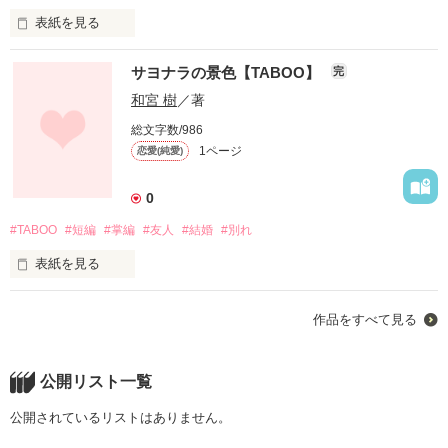
多数のレビュー

表紙を見る
ありがとうございます♪
大切なものはありますか？

サヨナラの景色【TABOO】
完
大切にしたい人はいますか？

和宮 樹
／著
作品を読む
総文字数/986
大切な場所はありますか？

1ページ
恋愛(純愛)
大切にしまい込んだ想いは

ありますか？

0
#TABOO
#短編
#掌編
#友人
#結婚
#別れ
表紙を見る
それは

私の一番の親友に

作品をすべて見る
誰よりも早く報告したかった

大切にしているものを

壊してでも

誰よりも大切な人だから

公開リスト一覧
誰よりも大切な人だったから──

公開されているリストはありません。
大切にしたいものですか？
