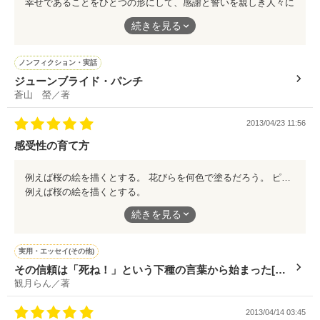
幸せであることをひとつの形にして、感謝と誓いを親しき人々に
届ける日。
続きを見る
扇情的な展開とは裏腹な、はにかむように楚々と微笑む“小さな
乙女”の可愛らしさを、是非ともご堪能あれ。
それはその日限定の想いではないから、とんでもない非日常であ
っても、ごくごく普段からある、とても平凡なもの。
ノンフィクション・実話
ジューンブライド・パンチ
アットホームというよりも、“ホットホーム”と称する方がしっく
蒼山 螢／著
りくる、素敵な姐さん女房の燦々と輝く日々の序章です。
2013/04/23 11:56
ご結婚、おめでとうございます。
感受性の育て方
おふたりが“走り抜ける”人生に、極上の幸がありますように。
例えば桜の絵を描くとする。 花びらを何色で塗るだろう。 ピンク？ 青？ 橙色？ はたまた、黒？ では、どれが“正解”だろうか。 結論をいえば、それが“悪ふざけ”で選んだのでないかぎり、どれも正しい色なのだ。 この話は、それにつきる。 感受性にたったひとつの答えはないのだ。 それを、どう汲み取るか。 これは、そのことを見つめ直すにちょうど良いお話です。
例えば桜の絵を描くとする。
続きを見る
花びらを何色で塗るだろう。
ピンク？
実用・エッセイ(その他)
青？
その信頼は「死ね！」という下種の言葉から始まった[ｴｯ
橙色？
観月らん／著
ｾｲ]
はたまた、黒？
2013/04/14 03:45