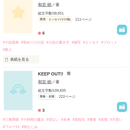
そこから一歩進んで

△△
和宮 樹
／著
総文字数/38,651
111ページ
実用・エッセイ(その他)
小説ってどうやったら上達するの？

作品を読む
6
そこに焦点をあてた

#小説講座
#初めての小説
#小説の書き方
#描写
#エッセイ
#プロット
──【いつきの小説講座】──

#新人
＊第弐巻＊

表紙を見る
小説を書くなら知っておきたい。

KEEP OUT!!
完
お暇潰しにお茶うけ代わりにでも

小説の基本的な書き方や注意点などをいつきの個人的な意見や
和宮 樹
／著
具体例などを交えつつご紹介。

どうぞ……

総文字数/109,835
参考になるかどうかは……さて、どうでしょう？

222ページ
青春・友情
いつきが執筆した小説の登場人物たちもゲスト出演しますよ。 

3
***

作品を読む
#三角関係
#十秒間の魔法
#切ない
#未来
#高校生
#青春
#友情
#片想い
* Special thanks *

#ブルー13
#幼なじみ