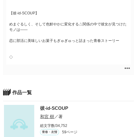
【彼-id-SCOUP】
めまぐるしく、そして色鮮やかに変化する△関係の中で彼女が見つけた
モノは――
恋に部活に美味しいお菓子もぎゅぎゅっと詰まった青春ストーリー
◇
作品一覧
彼-id-SCOUP
和宮 樹
／著
総文字数/34,752
59ページ
青春・友情