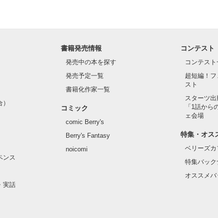
書籍発売情報
コンテスト
発売中の本を探す
コンテスト
発売予定一覧
超短編！フ
スト
書籍化作家一覧
スターツ出
合）
「1話から
コミック
ェ会場
comic Berry's
特集・オス
Berry's Fantasy
ベリーズカ
noicomi
ペンス
特集バック
オススメバ
・実話