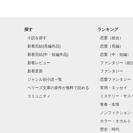
探す
ランキング
小説を探す
恋愛（総合）
新着完結(長編作品)
恋愛（長編）
新着完結(中・短編作品)
恋愛（中・短編）
新着レビュー
ファンタジー（総
新着更新
ファンタジー
ジャンル別小説一覧
恋愛ファンタジー
ベリーズ文庫の原作が無料で読める
実用・エッセイ
コミュニティ
ミステリー・サス
青春・友情
ノンフィクション
ホラー・オカルト
歴史・時代