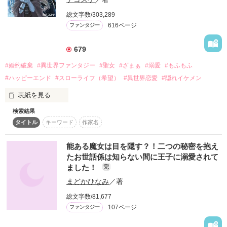
詳しく検索
総文字数/303,289
616ページ
ファンタジー
検索対象
タイトル
キーワード
作家名
表紙コメント
679
あらすじ
#婚約破棄
#異世界ファンタジー
#聖女
#ざまぁ
#溺愛
#もふもふ
#ハッピーエンド
#スローライフ（希望）
#異世界恋愛
#隠れイケメン
ジャンル
表紙を見る
検索結果
両親を事故で亡くしたティナは、膨大な量の光の魔力を持つ為
感想
タイトル
キーワード
作家名
に聖女にされてしまう。

多忙なティナが学院を休んでいる間に、男爵令嬢のマリーから
ステータス
全て
完結
更新中
悪い噂を吹き込まれた王子は

能ある魔女は目を隠す？！二つの秘密を抱え
ティナに婚約破棄を告げる。

たお世話係は知らない間に王子に溺愛されて
作品の長さ
長編
中編
短編
ました！
完
大喜びで婚約破棄を受け入れたティナは憧れの冒険者になる
まどかひなみ
／著
が、

作品の長さについて
両親が残した幻の花の種を育てる為に、栽培場所を探す旅に出
総文字数/81,677
る事を決意する。

コンテスト
107ページ
ファンタジー
そんなティナに、何故か同級生だったトールが同行を申し出
超短編！フェチから始まる溺愛コンテスト