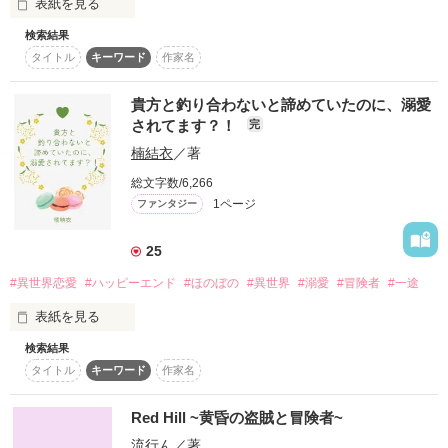
表紙を見る
検索結果
こんな生活もう飽きたよ！！

タイトル
キーワード
作家名
森の里から人間界へ降りて色んな所を旅するんだ！！
貴方と釣り合わないと諦めていたのに、溺愛
されてます？！
完
作品を読む
楠結衣
／著
総文字数/6,266
1ページ
ファンタジー
25
#異世界恋愛
#ハッピーエンド
#ほのぼの
#異世界
#溺愛
#冒険者
#一途
表紙を見る
検索結果
冒険者ギルド御用達の魔法薬屋で働くロレッタは、アイシング
タイトル
キーワード
作家名
クッキー作りが得意。ロレッタの作るアイシングクッキーには
ちょっとした幸運を授ける効果があり、『おまじないクッキ
ー』と呼ばれている。

Red Hill ~黄昏の盗賊と冒険者~
流行ん
／著