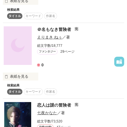
表紙を見る
検索結果
タイトル
キーワード
作家名
　貧乏な家に生まれ、気づけばずっと働きっぱなしの人生を送
っていた神山芽衣子はある日の帰り道、若くして過労死で倒れ
てしまう。

＠名もなき冒険者
完
えりまき ねぅ
／著
　目が覚めると知らない森の中。しかも体は小さくなり、可愛
らしい幼女に転生していた。

総文字数/18,777
29ページ
ファンタジー
　今までとはまったく違う、魔物が出たり魔法が使えるファン
タジーな世界に戸惑いつつも、芽衣子は自身を〝メイ〟と名乗
0
り、新たな世界で生きていくことを決める。

「今度の人生は最低限しか働かず、ゆったりとしたスローライ
表紙を見る
フを絶対実現してみせる！」

検索結果
名もなき少女は生きるために冒険者となった
タイトル
キーワード
作家名
　そのために、なぜか最初から持っていた聖女としてのチート
能力を最大限に活かし、まずはギルドに入り数々の依頼をこな
していく。

恋人は謎の冒険者
完
作品を読む
　そしてなぜかメイが目をつける人物は、くせの強い面々ばか
七夜かなた
／著
り。

総文字数/73,520
　個性的なメンバーに過保護にされまくりながら、メイは今日