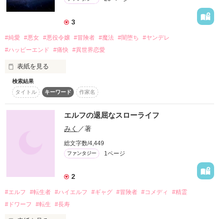
家出したり恐ろしい美貌の青年に世話をやかれたり謎の物体
（UMA）に懐かれたり国を救ったりするお話です。

3
#純愛
#悪女
#悪役令嬢
#冒険者
#魔法
#闇堕ち
#ヤンデレ
※森モトが頑張って慣れない「でしゅましゅ」つかってます。

よろしくお願いします。
#ハッピーエンド
#痛快
#異世界恋愛
表紙を見る
作品を読む
検索結果
生存競争激しい辺境領主の娘、ミルティアは夢を見た。見知ら
タイトル
キーワード
作家名
ぬ美少年が闇堕ちするまでの半生。

やがて美少年を偶然見かけ、自領へ招く。生存競争で鍛えた脳
筋の拳で美少年の根性を鍛える為に。

エルフの退屈なスローライフ
美少年に胸ぐらを掴まれれば、拳で語るミルティア。何年も経
みく
／著
って初恋を自覚しても実らず。

心の中でダーリン(仮)と呼びつつ、闇堕ちを防ごうと悪女の道
総文字数/4,449
を突き進む！ラスボスとなって夢の結末を変える為に！

1ページ
ファンタジー
修行をすれば成り行きで古竜をフルボッコ。闇堕ちの元凶たる
魔竜をボコるべく向かえば、魔竜は前世で仲良しの聖竜?!

2
当初の計画は変更。けれどミルティアの目的は変わらない！
#エルフ
#転生者
#ハイエルフ
#ギャグ
#冒険者
#コメディ
#精霊
#ドワーフ
#転生
#長寿
作品を読む