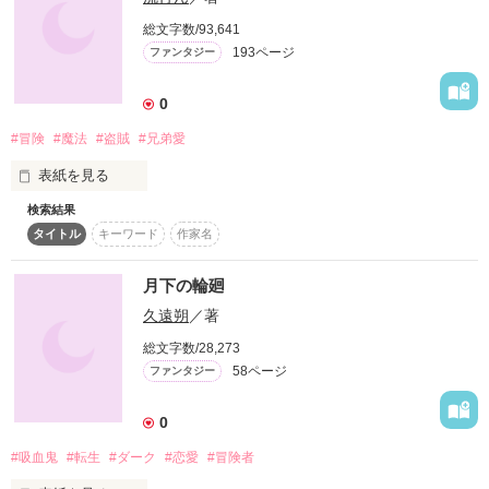
いつか自分の店を出すことを夢見ていたロレッタだったが、店
の一角におまじないクッキーを置いてもらえることになり、ま
総文字数/93,641
すます張り切るのだった。さらにロレッタには、密かに来店を
193ページ
ファンタジー
心待ちにしている人がいた。

0
かつてガラの悪い冒険者に絡まれているときに助けてくれた、
Sランク冒険者のルドルフだ。ルドルフは魔法薬を買いに店を
#冒険
#魔法
#盗賊
#兄弟愛
訪れるたび、ロレッタの作るアイシングクッキーも購入してく
れており、すっかり常連になっていた。

表紙を見る
魔物の討伐でしばらく旅に出ると告げるルドルフに、帰ってく
検索結果
ローグの帰りを待つ前に旅立ちを決めてしまったジル。

るまでに新作のアイシングクッキーを作っておくと約束を交わ
タイトル
キーワード
作家名
すロレッタ。

その道中で、何者かによる襲撃を受け、友人が攫われてしまっ
た。

月下の輪廻
ところが魔法薬の納品に冒険者ギルドを訪れたロレッタは、ル
ドルフに関するある噂を耳にしてしまう。──どうやらルドルフ
久遠朔
／著
襲ってきた彼らはいったい何者なのか。

は貴重なドラゴンの素材を使って婚約指輪を作るらしい──

総文字数/28,273
一刻も早く友人を助け出さなければ…。

58ページ
ファンタジー
ルドルフには婚約間近な恋人がいるのだ。激しく動揺するロレ
ッタの前に現れたのは、会いたいのに会いたくないルドルフ
で……。

0
武術家の女ジルと、魔法剣士の男ローグ。

夢に一生懸命で鈍感なヒロインが、甘くて一途なヒーローと幸
#吸血鬼
#転生
#ダーク
#恋愛
#冒険者
二人の冒険ストーリー第二弾！
せになる恋物語。溺愛ハッピーエンドストーリーです。