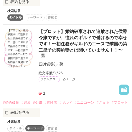
表紙を見る
検索結果
タイトル
キーワード
作家名
ここでない壮絶なるファンタジーワールド

【プロット】婚約破棄されて追放された侯爵
果てしなく広がる冒険の舞台

令嬢ですが、憧れのギルドで働けるので幸せ
です！〜初任務がギルドのエースで隣国の第
二皇子の契約妻とは聞いていません！！〜
完
武術家の女ジルと 魔法剣士の男ローグ

四片霞彩
／著
総文字数/3,526
二人の暮らすとある村に 突然やってきた王女様ご一行

2ページ
ファンタジー
そしてジルたちは姫の護衛を任されることになった

1
#婚約破棄
#追放
#令嬢
#冒険者
#ギルド
#ユニコーン
#ざまあ
#プロット
彼女らを待ち受けているものは何か……

表紙を見る
検索結果
呪いに侵されたファビオを助けるため、ガーデニアは自慢の髪
二人の冒険が 今 はじまる

タイトル
キーワード
作家名
を売って魔女から薬を貰うが、その様子を見ていたステファニ