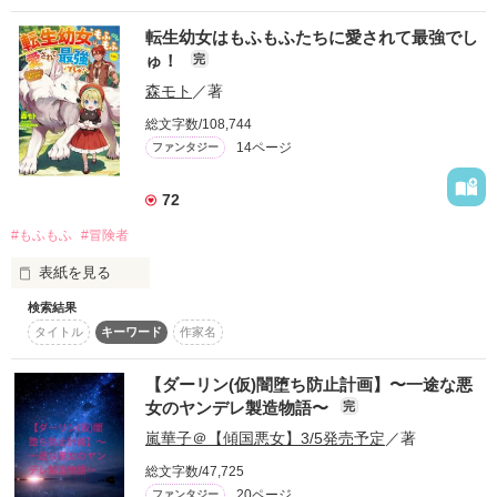
てみることにした…

転生幼女はもふもふたちに愛されて最強でし
僕が夢で見たことを参考にして書いた、ちょっと奇妙なお話で
ゅ！
完
す（笑）
森モト
／著
総文字数/108,744
作品を読む
14ページ
ファンタジー
72
#もふもふ
#冒険者
表紙を見る
検索結果
タイトル
キーワード
作家名
リファは六度の転生と壮絶な死を経て、

七度目で絶世の美少女に生まれ変わった。

【ダーリン(仮)闇堕ち防止計画】〜一途な悪
女のヤンデレ製造物語〜
完
ただし前前前前世からずっと引き継いでいる

嵐華子＠【傾国悪女】3/5発売予定
／著
〝動物と会話できる〟能力はそのままに――。

総文字数/47,725
そんな彼女が、

20ページ
ファンタジー