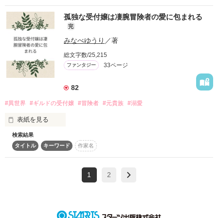
ーに横取りされる。

ファビオの命を救った英雄としてステファニーはファビオの婚
孤独な受付嬢は凄腕冒険者の愛に包まれる
約者に指名され、ファビオを見捨てた罪で婚約破棄と追放を申
ドキドキワクワクの

完
し渡されたガーデニアは冒険者になろうと冒険者ギルドを目指
ファンタジーストーリー 第一弾！

みなべゆうり
／著
して旅に出る。

道中で低級モンスターに襲われて逃げていると、偶然通りかか
総文字数/25,215
ったアスターに助けられる。

33ページ
ファンタジー
冒険者になることをアスターに反対されつつギルドに到着する
作品を読む
が、エンリコからも加入を反対される。

そんな中で突然アスターが契約妻役の派遣をギルドに依頼し、
82
その依頼をガーデニアに頼みたいと言い出す。契約妻役を演じ
#異世界
#ギルドの受付嬢
#冒険者
#元貴族
#溺愛
ている間はギルドで仮所属扱いにして欲しいとも。

依頼内容を聞いて躊躇うも、ガーデニアは渋々依頼を承諾す
表紙を見る
る。

ガーデニアは過去にアスターと会っていること、婚約破棄と追
検索結果
放をされた際にアスターが受注中の任務を放棄してまでガーデ
タイトル
キーワード
作家名
不幸な事故によって

ニアを探しに行ったことを知って、アスターに真相を確かめ
天涯孤独となってしまった

る。

大人しく真面目な受付嬢

アスターが冒険者になった直後にカロルが生死不明となり、想
1
2
マーシャ

い人であるガーデニアも喪いたくないことから、冒険者とは程
遠い契約妻役を頼んだと教えられる。

ギルドにおける最高ランク

身勝手なアスターを理解できないガーデニアはアスターの元を
＜白銀＞の称号を持ち

飛び出す。

男女問わず慕われる冒険者

ギルドを訪れたガーデニアは冒険者から怪我をしたミラを預か