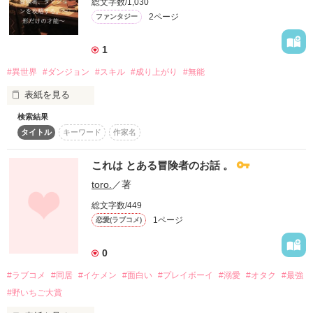
総文字数/1,030
2ページ
ファンタジー
シュヴァイツに意識を乗っ取られるようならリーファネルを殺
せ

1
というもの。

#異世界
#ダンジョン
#スキル
#成り上がり
#無能
残酷な言葉に否定しながらも旅を続けていく内、リーファネル
に惹かれている自分に気付く。

表紙を見る
検索結果
リリアン・レイコット

タイトル
キーワード
作家名
リーファネルとディアス。

×

運命とも呼ぶべき出逢いの中、二人の導き出す答えとは！？

これは とある冒険者のお話 。
　ダンジョン

toro.
／著
スキルの内容によって捨てられた、彼女の冒険が今始まる！
総文字数/449
切ないようで甘い。それでいて残酷なダークファンタジー。

1ページ
恋愛(ラブコメ)
笑えるような場面も描いてます。

作品を読む
0
自身初の転生ダークファンタジー！

#ラブコメ
#同居
#イケメン
#面白い
#プレイボーイ
#溺愛
#オタク
#最強
必見です。
#野いちご大賞