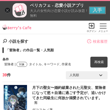
ベリカフェ - 恋愛小説アプリ
入手
大人の女性向け恋愛小説が読み放題！
無料
ログイン
メニュー
小説を探す
検索履歴
「冒険者」の作品一覧・人気順
条件
再検索
冒険者 |
タイトル, キーワード, 作家名
対象
39
件
検索ワード
月下の聖女〜婚約破棄された元聖女、冒険者
を含む
になって悠々自適に過ごす予定が、追いかけ
てきた同級生に何故か溺愛されています。
完
を除く
デコスケ
／著