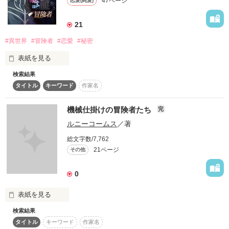
47ページ
恋愛(純愛)
も夢のために働くのだった。

21
※こちらはベリーズファンタジー様より2021．5月に書籍化い
たします。改稿前のものとなります。

#異世界
#冒険者
#恋愛
#秘密
※魔物、モンスターなど言い換えが統一できていなく、読みづ
らい箇所があります。随時変更いたします。すみません。
表紙を見る
検索結果
無愛想な冒険者の彼は私にはすごく優しい。でも、彼には秘密
タイトル
キーワード
作家名
がありそう
作品を読む
機械仕掛けの冒険者たち
完
作品を読む
ルニーコームス
／著
総文字数/7,762
21ページ
その他
0
表紙を見る
検索結果
神様から幸せになる

タイトル
キーワード
作家名
ことを許されない『僕』は、街で偶然神様に出会い、話を聞い