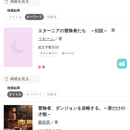
表紙を見る
検索結果
太古の昔に存在していた吸血鬼。

作品を読む
作品を読む
タイトル
キーワード
作家名
その中で最も危険と称された男ーシュヴァイツは、吸血鬼の王
であったアレンの息子であるデュランに死して尚も永き時に渡
って封印されていた。

エターニアの冒険者たち ～伝説～
完
うおーふ
／著
魂を封印から解き放たれてしまったが魂の断片として、ある
日、１６歳を迎えたばかりの騎士を目指す少女、リーファネ
総文字数/533
ル。

4ページ
ファンタジー
急に蘇ったシュヴァイツとしての記憶の欠片。

0
リーファネルは騎士になることを諦め、記憶の欠片を探す旅へ
と家を出る。

表紙を見る
そして、冒険者として生計を立てながら旅を続けていた。

検索結果
エターニアの冒険者たちシリーズの土台になる伝説です。
タイトル
キーワード
作家名
そして、ある日出逢った少年ーディアス。

冒険者、ダンジョンを攻略する。～形だけの
作品を読む
彼もまたリーファネルと旅をすることで、自分がデュランの生
才能～
まれ変わりだと知る。

癒桜恵
／著
その時に頭の中に現れたデュランから告げられた言葉は......
