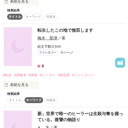
表紙を見る
作品を読む
検索結果
タイトル
キーワード
作家名
｢今日の晩御飯は何がいい？｣

転生したこの地で無双します
梅木 那津
／著
総文字数/3,644
5ページ
ファンタジー
｢お前｣ 

0
#転生
#冒険者
#勇者
#ヒーラー
#異世界
#ファンタジー
表紙を見る
検索結果
初めてファンタジーの小説書いてみたのですが楽しくかけまし
｢はぁーん？？｣

タイトル
キーワード
作家名
た。

続編も書くのでよろしくお願いします🥺

ぜひファンになってくれると嬉しいです😆
新」世界で唯一のヒーラーは生殺与奪を握っ
ている。復讐の物語り
Ｋ，氷
／著