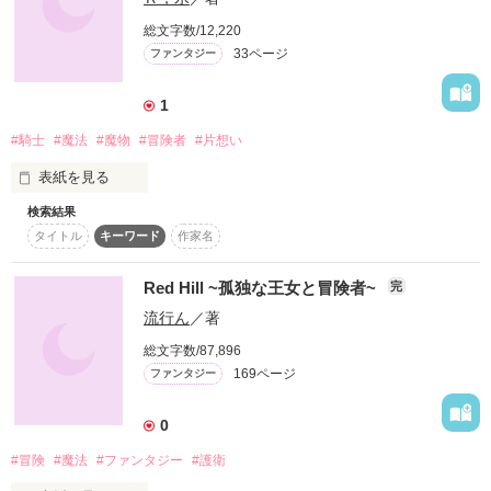
作品を読む
総文字数/12,220
33ページ
これは、とある勇敢な冒険者（少女）と プレイボーイの純愛な
ファンタジー
お話である 。

1
#騎士
#魔法
#魔物
#冒険者
#片想い
表紙を見る
＿＿＿＿＿＿＿＿＿＿＿＿＿＿＿＿＿＿

検索結果
旧書き直し
初作品です ☺

タイトル
キーワード
作家名
テンション高い主人公にしてみました。

Red Hill ~孤独な王女と冒険者~
完
作品を読む
流行ん
／著
作品を読む
総文字数/87,896
169ページ
ファンタジー
0
#冒険
#魔法
#ファンタジー
#護衛