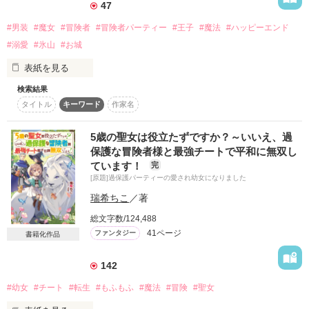
て……？

47
スターツ出版小説投稿サイト合同企画「1話からの長編大
賞」ベリーズカフェ会場
#男装
#魔女
#冒険者
#冒険者パーティー
#王子
#魔法
#ハッピーエンド
#溺愛
#氷山
#お城
その他の条件
動画あり
コミックあり
表紙を見る
完結しました。

長い間お付き合いいただき有難うございました！╰(*´︶`*)╯♡

検索結果
マリーは、冒険者パーティでお世話係として働いていたが、同
タイトル
キーワード
作家名
じパーティーの女性に追い出される。

光栄なことにランキングに載せていただきました！

なかなか次のパーティーが見つからないところへ、男性限定の
お読み下さった皆様、本当に有難うございます！(*´艸｀*)

募集が見つかる。

イイねやひとこと感想感謝です！(人´∀｀)．☆．。．:*･ﾟ
5歳の聖女は役立たずですか？～いいえ、過
マリーはマリウスと名乗り、男装して雇ってもらうことに成功
保護な冒険者様と最強チートで平和に無双し
する。

ています！
完
たった二人のパーティーで、果たしてマリーは女性だとバレず
[原題]過保護パーティーの愛され幼女になりました
作品を読む
に旅を続けることが出来るのか。

瑞希ちこ
／著
さらに、マリーはもうひとつ重大な秘密を抱えていて・・・。
総文字数/124,488
41ページ
ファンタジー
書籍化作品
作品を読む
142
#幼女
#チート
#転生
#もふもふ
#魔法
#冒険
#聖女