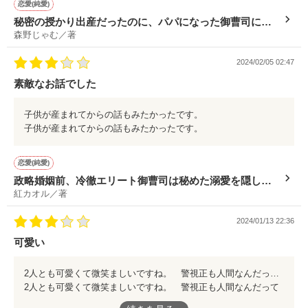
恋愛(純愛)
秘密の授かり出産だったのに、パパになった御曹司に溺
森野じゃむ／著
愛し尽くされています
2024/02/05 02:47
素敵なお話でした
子供が産まれてからの話もみたかったです。
子供が産まれてからの話もみたかったです。
恋愛(純愛)
政略婚姻前、冷徹エリート御曹司は秘めた溺愛を隠しき
紅カオル／著
れない
2024/01/13 22:36
可愛い
2人とも可愛くて微笑ましいですね。 警視正も人間なんだって(笑)おおわせてくれる(当たり前だけど)お話でした。
2人とも可愛くて微笑ましいですね。 警視正も人間なんだって
(笑)おおわせてくれる(当たり前だけど)お話でした。