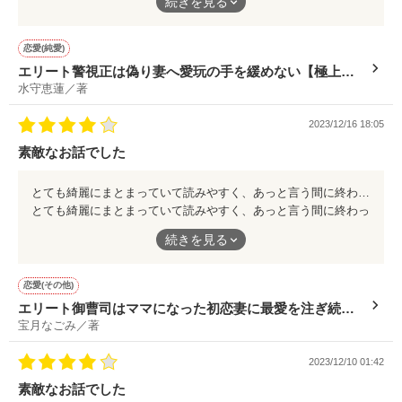
続きを見る
恋愛(純愛)
エリート警視正は偽り妻へ愛玩の手を緩めない【極上悪
水守恵蓮／著
魔なスパダリシリーズ】
2023/12/16 18:05
素敵なお話でした
とても綺麗にまとまっていて読みやすく、あっと言う間に終わってしまいました。 3人でフィンランドに行ったお話も見たかったです。 私もフィンランド行きたいなー。でもクリスマスの時期ってお休み取れないんで無理なんだなー(涙)
とても綺麗にまとまっていて読みやすく、あっと言う間に終わっ
てしまいました。 3人でフィンランドに行ったお話も見たかっ
続きを見る
たです。 私もフィンランド行きたいなー。でもクリスマスの時
期ってお休み取れないんで無理なんだなー(涙)
恋愛(その他)
エリート御曹司はママになった初恋妻に最愛を注ぎ続け
宝月なごみ／著
る
2023/12/10 01:42
素敵なお話でした