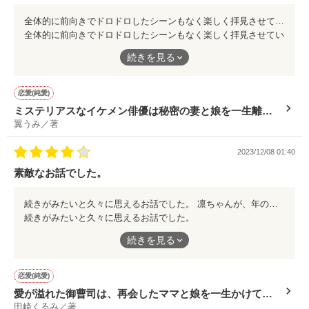
全体的に前向きでドロドロしたシーンもなく楽しく拝見させていただきました。途中、大学の先輩が記者で出てきた時にスクープされるのかと一瞬思ったけど、ただの通りすがりのAみたいな感じで良かったような…？ しかし最近の3歳ってすごくしっかりしてるんだなーと、こういう設定って3歳児とかってよく出てきてみんなしっかりしてるのをみて、時代の流れか？なんて思うところです。
全体的に前向きでドロドロしたシーンもなく楽しく拝見させてい
ただきました。途中、大学の先輩が記者で出てきた時にスクープ
続きを見る
されるのかと一瞬思ったけど、ただの通りすがりのAみたいな感
じで良かったような…？ しかし最近の3歳ってすごくしっかり
してるんだなーと、こういう設定って3歳児とかってよく出てき
恋愛(純愛)
てみんなしっかりしてるのをみて、時代の流れか？なんて思うと
ミステリアスなイケメン俳優は秘密の妻と娘を一生離さ
ころです。
翼うみ／著
ない。
2023/12/08 01:40
素敵なお話でした。
続きがみたいと久々に思えるお話でした。 凛ちゃんが、年の割にしっかりしすぎてるのにびっくり。
続きがみたいと久々に思えるお話でした。
凛ちゃんが、年の割にしっかりしすぎてるのにびっくり。
続きを見る
恋愛(純愛)
愛が溢れた御曹司は、再会したママと娘を一生かけて幸
田崎くるみ／著
せにする