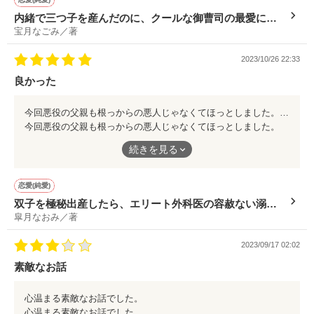
内緒で三つ子を産んだのに、クールな御曹司の最愛につ
宝月なごみ／著
かまりました【憧れシンデレラシリーズ】
2023/10/26 22:33
良かった
今回悪役の父親も根っからの悪人じゃなくてほっとしました。 あっという間に終わってしまい、素敵な家族をもっと見てみたかったです。
今回悪役の父親も根っからの悪人じゃなくてほっとしました。
あっという間に終わってしまい、素敵な家族をもっと見てみたか
続きを見る
ったです。
恋愛(純愛)
双子を極秘出産したら、エリート外科医の容赦ない溺愛
皐月なおみ／著
に包まれました
2023/09/17 02:02
素敵なお話
心温まる素敵なお話でした。
心温まる素敵なお話でした。