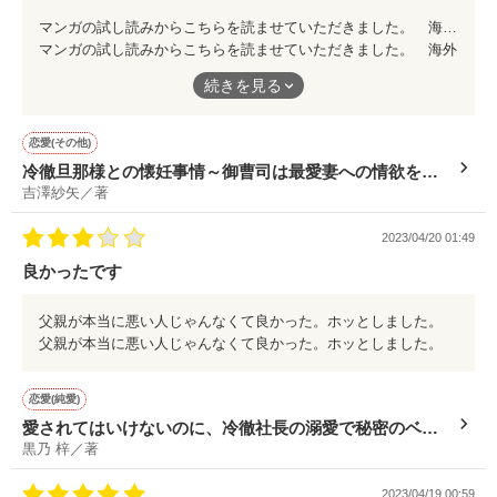
マンガの試し読みからこちらを読ませていただきました。 海外在住で日本の場合、電子本などの購入も日本のクレジットカードではないと決済できなかったり難しい問題がありこう言う原作を読める環境はすごくありがたいです。 和倉家がどうなったか気になります。誤解が解けてからのお話が短かったのでとても残念です。
マンガの試し読みからこちらを読ませていただきました。 海外
在住で日本の場合、電子本などの購入も日本のクレジットカード
続きを見る
ではないと決済できなかったり難しい問題がありこう言う原作を
読める環境はすごくありがたいです。
和倉家がどうなったか気になります。誤解が解けてからのお話が
恋愛(その他)
短かったのでとても残念です。
冷徹旦那様との懐妊事情～御曹司は最愛妻への情欲を我
吉澤紗矢／著
慢できない～
2023/04/20 01:49
良かったです
父親が本当に悪い人じゃんなくて良かった。ホッとしました。
父親が本当に悪い人じゃんなくて良かった。ホッとしました。
恋愛(純愛)
愛されてはいけないのに、冷徹社長の溺愛で秘密のベビ
黒乃 梓／著
ーごと娶られました
2023/04/19 00:59