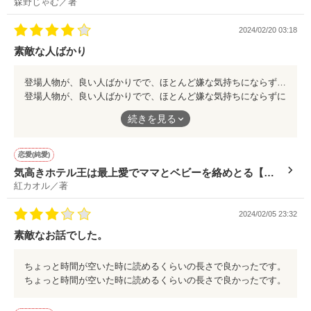
森野じゃむ／著
～
2024/02/20 03:18
素敵な人ばかり
登場人物が、良い人ばかりでで、ほとんど嫌な気持ちにならずに心地よく読ませていただきました。終わっちゃうのが寂しいです。
登場人物が、良い人ばかりでで、ほとんど嫌な気持ちにならずに
心地よく読ませていただきました。終わっちゃうのが寂しいで
続きを見る
す。
恋愛(純愛)
気高きホテル王は最上愛でママとベビーを絡めとる【極
紅カオル／著
上四天王シリーズ】
2024/02/05 23:32
素敵なお話でした。
ちょっと時間が空いた時に読めるくらいの長さで良かったです。
ちょっと時間が空いた時に読めるくらいの長さで良かったです。