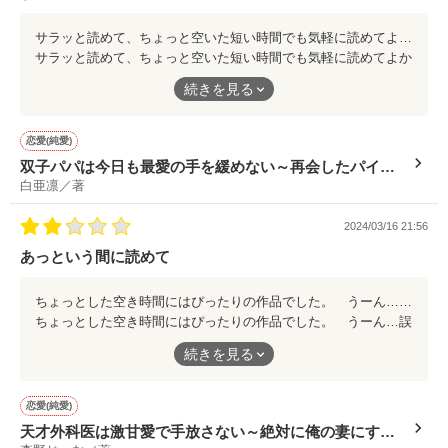
サラッと読めて、ちょっと空いた短い時間でも気軽に読めてよかった。
サラッと読めて、ちょっと空いた短い時間でも気軽に読めてよか
った。
続きを見る
恋愛(純愛)
双子パパは今日も最愛の手を緩めない～再会したパイロ
白亜凛／著
ットに全力で甘やかされています～
2024/03/16 21:56
あっという間に読めて
ちょっとした空き時間にはぴったりの作品でした。 うーん…誤解を生んだ内容に対しての説明が微妙だった… なんだかそこが引っかかって後ろ髪を引かれる感じ？ そこだけが残念でした。
ちょっとした空き時間にはぴったりの作品でした。 うーん…誤
解を生んだ内容に対しての説明が微妙だった… なんだかそこが
続きを見る
引っかかって後ろ髪を引かれる感じ？ そこだけが残念でした。
恋愛(純愛)
天才外科医は激甘愛で手放さない～絶対に俺の妻にする