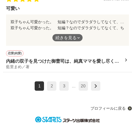
可愛い
双子ちゃん可愛かった。 短編？なのでダラダラしてなくて、ちょっとした空き時間に読めました。 最後の企み、そうきますか〜！って笑えました。ご両親が双子ちゃんと対面するシーンも見てみたかったですね。
双子ちゃん可愛かった。 短編？なのでダラダラしてなくて、ち
ょっとした空き時間に読めました。 最後の企み、そうきます
続きを見る
か〜！って笑えました。ご両親が双子ちゃんと対面するシーンも
見てみたかったですね。
恋愛(純愛)
内緒の双子を見つけた御曹司は、純真ママを愛し尽くし
藍里まめ／著
て離さない
1
2
3
20
…
プロフィールに戻る