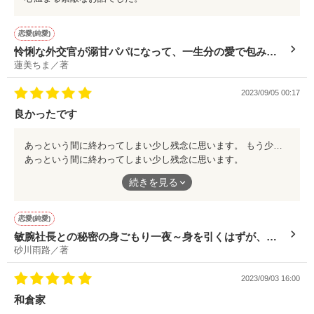
恋愛(純愛)
怜悧な外交官が溺甘パパになって、一生分の愛で包み込
蓮美ちま／著
まれました
2023/09/05 00:17
良かったです
あっという間に終わってしまい少し残念に思います。 もう少し見ていたかったです。
あっという間に終わってしまい少し残念に思います。
もう少し見ていたかったです。
続きを見る
恋愛(純愛)
敏腕社長との秘密の身ごもり一夜～身を引くはずが、迎
砂川雨路／著
えにきた御曹司に赤ちゃんごと溺愛されました～
2023/09/03 16:00
和倉家