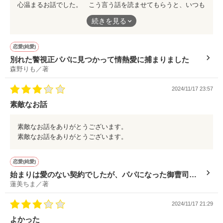
心温まるお話でした。 こう言う話を読ませてもらうと、いつも
思うのが、周りの方に支えられているということです。 素敵な
続きを見る
お話をありがとうございます。
恋愛(純愛)
別れた警視正パパに見つかって情熱愛に捕まりました
森野りも／著
2024/11/17 23:57
素敵なお話
素敵なお話をありがとうございます。
素敵なお話をありがとうございます。
恋愛(純愛)
始まりは愛のない契約でしたが、パパになった御曹司の
蓮美ちま／著
愛に双子ごと捕まりました
2024/11/17 21:29
よかった