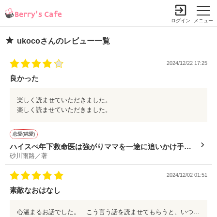
ログイン
メニュー
ukocoさんのレビュー一覧
2024/12/22 17:25
良かった
楽しく読ませていただきました。
楽しく読ませていただきました。
恋愛(純愛)
ハイスぺ年下救命医は強がりママを一途に追いかけ手放
砂川雨路／著
さない
2024/12/02 01:51
素敵なおはなし
心温まるお話でした。 こう言う話を読ませてもらうと、いつも思うのが、周りの方に支えられているということです。 素敵なお話をありがとうございます。