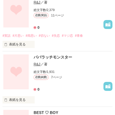
R&J
／著
総文字数/2,379
11ページ
恋愛(実話)
0
#実話
#片思い
#両思い
#切ない
#失恋
#マジ恋
#青春
表紙を見る
大切な人への

パパラッチモンスター
取り消せない  メッセージ。

R&J
／著
総文字数/1,931
「 ねぇ、覚えてる? 」

7ページ
恋愛(純愛)
「 なぁ、覚えてる? 」

0
表紙を見る
BEST ♡ BOY