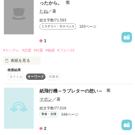
しかし、その祖母もすぐに病気で他界してしまう

そんな亜矢乃が衣月と出逢う。

ったから。
完
♡那々歌　慈雨さま

時期が来たら、いなくなるから。

♡スイートベアさま

たね
／著
「俺は、亜矢乃の全てを愛してる」

♡うさぎのけろっぴさま

それから、高校3年の夏までずっと一人で生きてきた向日葵は
「衣月くん…」

♡*唯華*さま

総文字数/71,593
久我　嵐（くが　あらし）という東京からきた同い年の男の子
♡*ＹＵ*さま

163ページ
ーーーお願いします。

ミステリー・サスペンス
と夏休みの間だけ同居する事になった

♡緋色ちゃん　さま

そんな二人の恋の物語。

♡あるり。さま

1
♡桜水城　さま

『俺ってば、カッコいいー！』

♡希空ヽ(*・∪・*)　さま

ーーーーーー………

#ヤンデレ
#恋愛
#狂愛
#輪廻
#ブルー16
公開☆2013年7月20日

♡ＳＭＩＬＥ姫　さま

『……馬鹿？』

完結☆2013年9月17日

♡とき。　さま

表紙を見る
♡空城藍　さま

検索結果
「何度転生しても、君に逢いに行くよ。」

Start→2013.5.10

馬鹿で子供みたいな嵐に、いつの間にか笑顔にされていたあた
☆感想ありがとうございます☆

タイトル
キーワード
作家名
End→ 2013.5.17

し

かいふぅﾏﾏ様・桜庭みゆき様

終わらない恋。例えばそれが綺麗な形じゃなかったとしても、
☆★レビューお礼★☆

玲園様・夢想 夜子様

この恋は輪廻を繰り返す。

紙飛行機～ラブレターの想い～
完
あぁーか様・かほちぃ様

♡**aoi**さま

ずっと一人で生きてきたあたしが、また笑う事ができたのは、
マポン
／著
瀬奈みらく様・ふゆはる様

君が居た世界が、この世で一番愛した世界だったから…。

♡リリラさま

始めての作品です。

あなたのおかげでした

莉奈chan様・玲奈(れ・ω・な)様

♡Wakana✾さま

総文字数/77,018
6TRAIN様

♡七瀬明希さま

349ページ
青春・友情
ーーー

♡空城藍　さま

※1.誤字・脱字があると思います、

それなのに、夏休みの終わりは刻一刻と近づいてきて…

     教えて頂けたら嬉しいです！

2
☆ステキなレビュー

※作中、暴力的な表現を含む場面がございます。苦手な方は閲