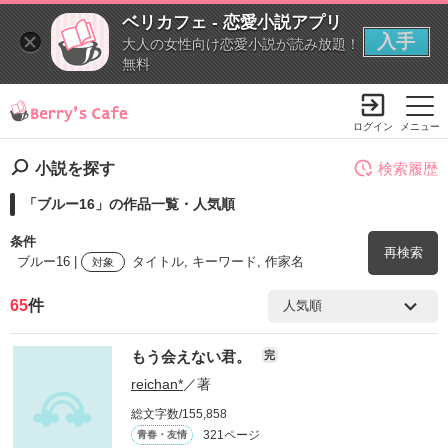
ベリカフェ - 恋愛小説アプリ
入手
大人の女性向け恋愛小説が読み放題！
無料
ログイン
メニュー
小説を探す
検索履歴
「ブルー16」の作品一覧・人気順
条件
再検索
ブルー16 |
タイトル, キーワード, 作家名
対象
65
件
検索ワード
もう会えない君。
完
を含む
reichan*
／著
総文字数/155,858
を除く
321ページ
青春・友情