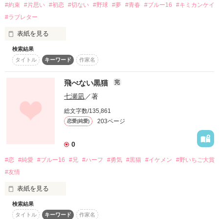
※2.感想ノート・レビュー書いて貰えると

#約束
#片思い
#初恋
#切ない
#野球
#夢
#青春
#ブルー16
#キミカンケイ
ありがとうございます☆

覧をお控えいただきますよう、宜しくお願い致します。

嬉しいです(*´艸｀)

『必ず、必ず迎えに来る。それまで待ってろ』

桜庭みゆき様・SERA様

#ラブレター
また、暴力的、殺人的表現を含みますが、決してその様な行為
☆第９回日本ケータイ小説大賞応募作品です☆

藍羽いのり様・瀬奈みらく様

を肯定・助長を目的とはしておりませんので、ご理解の程、宜
切ない夏の恋に、あたしは泣いた。

表紙を見る
アポロ餅様

しくお願い致します。

2014.10.17～1次審査通過♡(≧▽≦)

なんと、なんと‼

2014.10.29～読者投票クラス分けＡクラス入り

番外編付け加えましたので暇つぶしにでも良いので見て行って
検索結果
2014.11.13～2次審査通過(￣□￣;)!!

下さい○´∀`)ゞ

その言葉を信じて、あたしは夏が来るのを待つよ

タイトル
キーワード
作家名
☆皆様のお陰でベリカ総合51位

それは、ある日舞い込んできた

野いちご総合33位、恋愛32位に

最終審査へ進めることになりました。  

作品を読む
ランクインできました^ ^

飛べない黒猫
完
紙飛行機の形をしたラブレター

ありがとうございます♡

残念ながら、賞は受賞することが出来ませんでしたが、

皆さありがとうございます(*´∀`)ゞ

七瀬凪
／著
応援してくださった皆様、本当に有難うございました。

総文字数/135,861
＊2013.10.16 100PV

これからも別の作品を頑張って執筆していきますので、応援ヨ
203ページ
恋愛(純愛)
＊2015.3.20 高2の春 完結

ロシクお願いします。

『ずっと前から好きです』

作品を読む
＊2015.3.21 200PV

0
＊2015.4.22 読者様500名
レビューや感想ノートで、他の作品でも見たお名前を拝見する
作品を読む
#恋
#純愛
#ブルー16
#兄
#ハーフ
#勇気
#黒猫
#イケメン
#野いちご大賞
と、

#友情
『あぁ～私の作品をいくつも読んでくれているんだなぁ』

作品を読む
宛先不明の１文しかない恋文は

とウルウル感動してしまいます♡

表紙を見る
私の机に飛んできた

皆様に支えられ執筆することが出来ています♡本当にアリガト
検索結果
錆色の赤い髪。

片思いの結晶

ウ♡

タイトル
キーワード
作家名
暗く深い緑の瞳。
