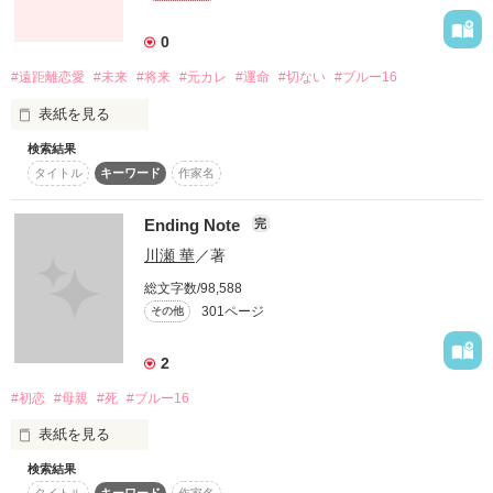
そう言われたって、後戻りできないよ。

2016.09

0
ケータイ小説文庫として書籍化

前を向く。

#遠距離恋愛
#未来
#将来
#元カレ
#運命
#切ない
#ブルー16
(旧題　あなたとなら、世界は変わる)

表紙を見る
「俺が夢を支えるから。  」

優等生な学級委員さん

検索結果
ねぇ？

タイトル
キーワード
作家名
×

作品を読む
運命って信じてる？

Ending Note
完
寂しがりのさぼりくん

そういってくれた

川瀬 華
／著
私は今でも信じていたい。

なおぴよーんさん、ｱｶﾘさん、Mi-sizukuさん、なかじんさん、
総文字数/98,588
♡希望♡さん、ゆっくりゆかりんさん、あすみ♡さん、水槽ス
301ページ
大好きな、彼と共に。

その他
ウィッチさん、本当に素敵なレビューありがとうございます！

その他大勢でいいから、

2
彼の世界にいたかった。

#初恋
#母親
#死
#ブルー16
５００万PVありがとうございます！

表紙を見る
検索結果
わたしは今日も、彼を探しに行く。
