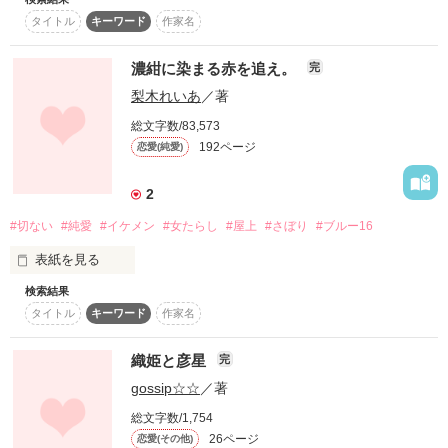
あなたの夢を叶えたくて

タイトル
キーワード
作家名
今日も私は嘘をつく。

＊＊＊＊＊＊＊＊＊＊＊

気づいたことがある。

濃紺に染まる赤を追え。
完
主人公である高校三年生の雛は二年前に大好きな彼氏を交通事
君に出会えた奇跡が、何よりも嬉しいものだったから。

「もし俺が勝負に勝った時は、茜の本音を聞きたい」

故で失った。

梨木れいあ
／著
総文字数/83,573
それからずっと、抜け殻のように生きてきた雛はモテ男で有名
私は、どうしたら、いいの？

192ページ
恋愛(純愛)
の後輩、秋に出会う。

泣いても泣いても事実は変わらない

傷を負った雛と学校の人気者である後輩の秋。

2
世界は変わる。

声を失った少女

もっと、変わる。

#切ない
#純愛
#イケメン
#女たらし
#屋上
#さぼり
#ブルー16
＊失った恋から始まる物語＊

と

素敵な仲間と、一緒なら。

表紙を見る
だから、私は

優しい少年が出会った時

検索結果
2016.01.08～02.10

タイトル
キーワード
作家名
織姫と彦星
完
2人の運命が動き始める。

2016野いちごGP　

ブルーレーベル賞を受賞しました。

gossip☆☆
／著
「本気になっても、虚しいだけ」

後ろなんかみない。

総文字数/1,754
応援、ありがとうございました。

作品を読む
26ページ
恋愛(その他)