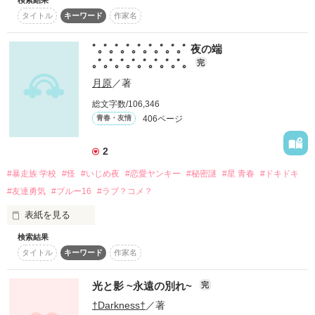
「好きです。付き合ってください。」

スターツ出版小説投稿サイト合同企画「1話からの長編大
タイトル
キーワード
作家名
処女作

賞」ベリーズカフェ会場
「身体だけの関係で良ければ。」

~2011.4.15-5.6~

ﾟ｡ﾟ｡ﾟ｡ﾟ｡ﾟ｡ﾟ｡ﾟ｡ﾟ｡ﾟ 夜の端
★完結しました★

その他の条件
「えっっ？？」

動画あり
コミックあり
｡ﾟ｡ﾟ｡ﾟ｡ﾟ｡ﾟ｡ﾟ｡ﾟ｡ﾟ｡
完
月原
／著
「今ちょうど水曜日なら空いてるよ。」

感想記入者様ありがとです!

総文字数/106,346
「えぇっっ？？」

406ページ
青春・友情
ﾚﾋﾞｭｰThank you*

紅弥さま

2
天宮優羽姫さま

.*.*.*.*.*.*.*.*.*.*.*.*.*.*..

凛々香さま

#暴走族 学校
#怪
#いじめ夜
#恋愛ヤンキー
#秘密謎
#星 青春
#ドキドキ
#友達勇気
#ブルー16
#ラブ？コメ？
若干、修正完了しましたっ

表紙を見る
加藤　玲菜（かとう　れいな）１７歳

pv13000突破＼(^^)／

検索結果
ﾟ｣*υ*.゜｡'★'*｡｢ﾟ

高校３年生

タイトル
キーワード
作家名
　真夜中の端で、

　『ブタ』と

学校１人気の朝陽の事が好き。

  飛び降りようとしていた

光と影 ~永遠の別れ~
完
  『少女』は出会った。

作品を読む
†Darkness†
／著
その町で
