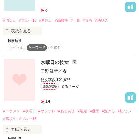
詳しく検索
0
検索対象
#切ない
#ブルー16
#片想い
#高校生
#一途
#青春
#幼馴染
タイトル
キーワード
作家名
表紙コメント
表紙を見る
あらすじ
検索結果
タイトル
キーワード
作家名
もう会えないのに…

ジャンル
私は貴方の面影を探してる。

水曜日の彼女
完
感想
中野愛華
／著
思い出の場所で貴方の温もりを…。

総文字数/121,835
ステータス
全て
完結
更新中
375ページ
恋愛(純愛)
作品の長さ
長編
中編
短編
14
何処に行ったら会えるの？

#イケメン
#水曜日
#ツンデレ
#あまあま
#離婚
#継母
#泣ける
#切ない
作品の長さについて
#高校生
#ブルー16
「冗談だ」って言って戻って来てよ…。

コンテスト
表紙を見る
超短編！フェチから始まる溺愛コンテスト
検索結果