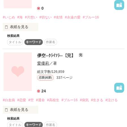
そんな彼が、青田真央（あおたまお）16歳と出会ったのは

雪がチラつきはじめたクリスマス間近の寒い夜だった。

0
物心ついた頃からの幼なじみ

キヨ・イノリ・カゼ・カンナ・ケン。

#いじめ
#海
#片想い
#切ない
#友情
#永遠の愛
#ブルー16
表紙を見る
大学生になり、地元を出て東京でルームシェアをする５人。

作品を読む
検索結果
田舎から都会に引っ越ししてきた私・・・・・・。

タイトル
キーワード
作家名
共に笑い、支え合って

儚空--ｸﾗｲｿﾗ--【完】
完
どんな時も同じ道を歩んできた彼らの関係は

慣れない世界でいじめられて、すごく辛かった・・・・・・。

愛優莉
／著
総文字数/126,859
恋愛感情をさらけ出した途端

337ページ
恋愛(純愛)
狂い始めていった…

24
そんな時、私の目の前に現れたのは、キラキラと眩しい、太陽
のような、海のような優しい君でした・・・・・・。

私達は知らなかった。

#白血病
#恋愛
#空
#運命
#高校生
#ブルー16
#病気
#生きる
#泣ける
生まれたときからの関係を

表紙を見る
大切にするんじゃなく、壊さなきゃ

前になんか進めないことを。

検索結果
美しい空。

タイトル
キーワード
作家名