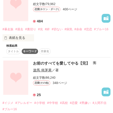
少年はひき逃げされ。少年は恋に気づき。

×

総文字数/79,962
少女は親友を失い。

400ページ
恋愛(キケン・ダーク)
★そして、暴走族と戦う――。

2011/8/31 始20111126終
484
森山　朝陽（もりやま　あさひ）１７歳

高校３年生

#暴走族
#過去
#裏切り
#光
#絆
#切ない
#病気
#余命
#悲恋
#ブルー16
作品を読む
女なんて…他人なんて信じられない。

表紙を見る
検索結果
タイトル
キーワード
作家名
*..*～*..**～**..*~*..*..*～*..**～**

あの日から、私に感情がなくなった。

お前のすべてを愛してやる【完】
完
遊馬 侑茅果
／著
笑えても、作り笑いしか出来ない。

「私は絶対に裏切らないから。」

総文字数/86,240
泣きたい。けど私が泣いてはいけない。

348ページ
恋愛(その他)
「俺の心に勝手に入ってくんな。」

「朝陽。信じて。」

25
そう、だって私は人殺しだもの。

#イジメ
#アレルギー
#小学校
#中学校
#高校
#恋愛
#男嫌い
#人間不信
「…もう信じて裏切られるのは…

……嫌なんだよ。」

#ブルー16
たとえ、信じていたとしても、最終的には皆裏切る。
