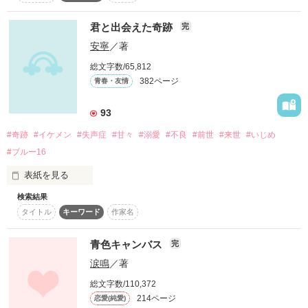
｡+ﾟ'ﾟ+★+ﾟ'ﾟ+★+'ﾟ'+｡

コバルトブルーの海。

君と出会えた奇跡
完
変わらないものなど

この恋は、淡い海色に染まって、永遠の愛に変わってい
安寧
／著
１つもない世界で

く・・・・・・。
風に吹かれて揺れる木々。

総文字数/65,812
382ページ
青春・友情
永遠に変わらないものを

毎日下る、坂道。

作品を読む
教えてくれたのは

93
#奇跡
#イケメン
#失声症
#甘々
#溺愛
#不良
#前世
#来世
#いじめ
物心ついた頃からそばにいる

#ブルー16
皆で笑い合う日々は当たり前だったのに、いつの間にか消えて
幼なじみ達でした

しまった。

表紙を見る
ﾟ+,｡,+★+｡,｡+★+｡,｡+ﾟ

検索結果
いじめ、友人からの裏切り、大切な人の死

繋がれた管。

タイトル
キーワード
作家名
それが重なった時

青色キャンバス
病室の小窓。

完
涙鳴
／著
私の心は、音を立てて壊れた

毎日、小窓から空を見るのが精一杯の生活。

総文字数/110,372
214ページ
恋愛(純愛)
(実話をベースに書いた作品です)

私は、この先どうやって生きていけばいいのだろう
