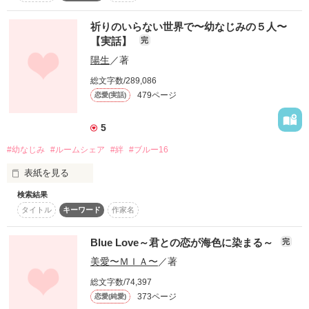
大好きです♡( *´艸｀)

父親の顔は知らない。

祈りのいらない世界で〜幼なじみの５人〜
それは、ちょうどホームランが打たれた

【実話】
完
生まれた時、

青春の一頁のような瞬間

陽生
／著
彼の戸籍には母親の名前しか無かったから。

総文字数/289,086
幼い時に起きてしまった不幸な事故。

479ページ
恋愛(実話)
彼の右の肩、腕、手の甲には

2015/10/30  執筆開始

火傷のケロイドが痛々しく残っていた。

5
2016/01/24  執筆終了

作品を読む
#幼なじみ
#ルームシェア
#絆
#ブルー16
そして、人差し指と小指は

表紙を見る
火傷によって小さく縮こまり

作品を読む
指の機能を果たしていなかった…

検索結果
幼なじみになんか

タイトル
キーワード
作家名
生まれてこなければよかった

アメリカ人とのハーフである大島蓮（おおしまれん）25歳。

Blue Love～君との恋が海色に染まる～
完
こんなに辛い想いをするのなら…

母親に似た美しい顔立ちは

美愛〜ＭＩＡ〜
／著
微笑みを忘れ、いつも無表情に沈んでいた。

総文字数/74,397
373ページ
恋愛(純愛)