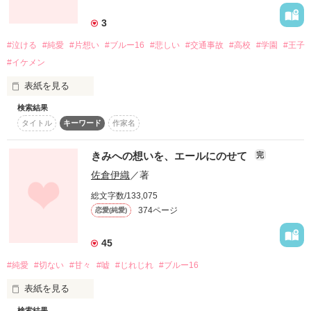
3
まだ、高校1年だった私は白血病になった。

絶望と孤独の闇の中

#泣ける
#純愛
#片想い
#ブルー16
#悲しい
#交通事故
#高校
#学園
#王子
#イケメン
一筋の光が私を照らしてくれた

【祈りのいらない世界で】

表紙を見る
優しくて、無口で、強くて弱い人。

”儚空”を見上げ、私は何度泣いたんだろう。

検索結果
いつか、あなたを

タイトル
キーワード
作家名
忘れられる日がくるのかな？

あなたは、私に、たくさんの愛をくれたね

想い出す度に泣かないで、あの日々の想い出を幸せだったと胸
きみへの想いを、エールにのせて
完
大好きな人に別れを告げた。

☆完結しました☆
をはれる？

佐倉伊織
／著
私の愛に飢えた心には、

自殺を考えた。

総文字数/133,075
お願い誰か……

いつだってあなたからの愛で満たされていた

作品を読む
374ページ
恋愛(純愛)
親友と喧嘩した。

私に光を下さい。

ずっとずっとあなたを愛し続ける。

45
あの日、あの瞬間から立ち止まってしまった私に、

だって、

たくさんの思いを乗せた夜を越えて、

#純愛
#切ない
#甘々
#嘘
#じれじれ
#ブルー16
小さくてもいい、足元が見えるくらいでいい。

表紙を見る
私に、光という勇気を下さい。

検索結果