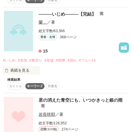
♡希望♡さん書籍化して欲しいと言ってもらえてすごく嬉しい
タイトル
キーワード
作家名
です。ありがとうございます！

大好きなママが死んだ

作品を読む
＊フィクションです。

―――いじめ―――【完結】
完
たった１冊のノートを残して――

＊注:まだまだ新米です。

蘭．
／著
中傷は要りませぬ。

これから発展していきたいので、感想を書いてくれると嬉しい
総文字数/63,366
です！

作品を読む
368ページ
青春・友情
母親というより女友達のような関係

レビュー待ってます！

15
何でも話していたはずなのに

2015.07.22～2015.08.15
2014.8.5読者様→9人

#いじめ
#友情
#裏切り
#友達
#喧嘩
#別れ
#ブルー16
ママの最期は秘密だらけだった

2014.8.8読者様→8人

2014.8.11読者様→10人

表紙を見る
作品を読む
2014.9.13読者様→12人

検索結果
2014.9.23読者様→15人

ごみ箱に捨てられた

2015.1.5読者様→20人

タイトル
キーワード
作家名
教科書に書かれていた

2015.2.7読者様→23人

ﾞ死ねﾞの文字

※レビューありがとうございます※

2015.2.14読者様→25人

君の消えた青空にも、いつかきっと銀の雨
2015.3.11読者様→28人

完
藤宮彩恋 様

2015.3.23読者様→30人

クラスの男子に言われた

mitiko☆ 様

2015.7.08読者様→48人

岩長咲耶
／著
｢触んな、汚ねぇ｣

2015.10.16読者様→58人

総文字数/126,952
50人突破（；＿；）

274ページ
恋愛(その他)
感謝しかありません…
毎日言われた
