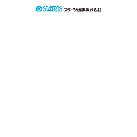
　警察は二件の殺しは久山郁斗を語った連続殺人事件と断定
し、特捜本部を設置する。

　その中に、実は刑事として優秀だが知る人は少ないオカマの
浜田と、すぐに感情的になる新米の小畑の二人のみで結成され
る『刑事課強行犯係特別対策班』も混じっていた。しかし班の
名前は立派だが、やることは雑務、しかし見た目だけはすこぶ
る良いため二人は『顔だけ班』と揶揄される存在で…
作品を読む