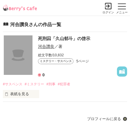
ログイン
メニュー
河合讚良さんの作品一覧
死刑囚「久山郁斗」の啓示
河合讚良
／著
総文字数/10,832
5ページ
ミステリー・サスペンス
0
#サスペンス
#ミステリー
#刑事
#犯罪者
表紙を見る
　嫁が腹を切られ、首を絞められて死んでいると同時刻に二本
の通報が入る。しかし不可解なことに通報者も場所も遺体も
別。さらに園児とその関係者三七人を殺し、数年前に死刑執行
プロフィールに戻る
されたはずの『久山郁斗』を名乗った犯行声明文が残されてい
た。
