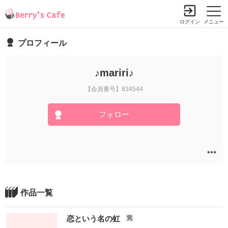
ログイン
メニュー
プロフィール
♪mariri♪
【会員番号】834544
フォロー
作品一覧
恋という名の虹
完