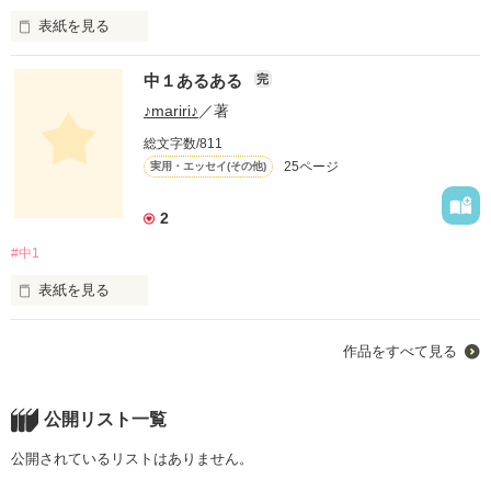
表紙を見る
真似しちゃダメだよ！
中１あるある
完
♪mariri♪
／著
作品を読む
総文字数/811
25ページ
実用・エッセイ(その他)
2
#中1
表紙を見る
未編集
作品をすべて見る
作品を読む
公開リスト一覧
公開されているリストはありません。