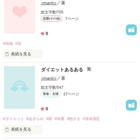
♪mariri♪
／著
総文字数/705
7ページ
恋愛(その他)
0
#短編
#恋
表紙を見る
今の私の恋
ダイエットあるある
完
♪mariri♪
／著
作品を読む
総文字数/547
27ページ
青春・友情
0
#ダイエット
#あきらめ
#鏡
#体重
#飽きる
#身体測定
表紙を見る