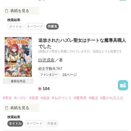
単なる男前？

チェリー―桜木淳―

表紙を見る
元気な高校生？

検索結果
エリー―襟沢直也―

タイトル
キーワード
作家名
学年トップの真面目くん？

若―古沼雲雀―

追放されたハズレ聖女はチートな魔導具職人
五人の日常

でした
[原題]ダメ聖女と馬鹿にされていますが、辺境はとても快適です
ちょっと除いてみませんか？

白沢戌亥
／著
芳賀 雄治

(ﾊｶﾞ ﾕｳｼﾞ)

総文字数/8,767
16ページ
ファンタジー
高校３年生

書籍化作品
ほとんど会話で進んでいくので読みにくくなってますm(._.)m

学園１のモテ男。

カッコいいけど…

104
俺様で変態でドＳ

#聖女
#ハズレ
#加護
#追放
#ものづくり
#魔導具
#魔法
#愛され主人公
おまけに強引!!!!

表紙を見る
作品を読む
検索結果
タイトル
キーワード
作家名
「村の小さな女神」と呼ばれたココ（7歳）は転生者。
