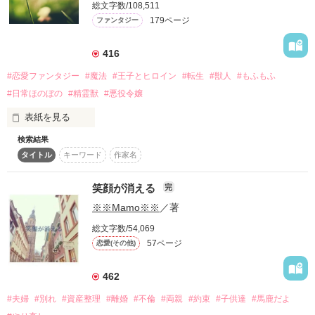
総文字数/108,511
詳しく検索
179ページ
ファンタジー
検索対象
416
タイトル
キーワード
作家名
表紙コメント
#恋愛ファンタジー
#魔法
#王子とヒロイン
#転生
#獣人
#もふもふ
あらすじ
#日常ほのぼの
#精霊獣
#悪役令嬢
表紙を見る
ジャンル
検索結果
転生したら、大好きだった乙女ゲームの世界に。

タイトル
キーワード
作家名
気付けば、私は悪役令嬢のエルモとなっていた。

感想
ゲームの筋書き通りにならぬよう努力するも、

笑顔が消える
完
ステータス
全て
完結
更新中
婚約者である王子は、当然の様にヒロインに愛を誓う。

※※Mamo※※
／著
エルモは、学園最後の日に王子から婚約破棄を言い渡される。

作品の長さ
長編
中編
短編
総文字数/54,069
両親にも見限られたエルモはひとり、馬車を乗り継いで、たど
57ページ
恋愛(その他)
り着いた国の小さな村で知り合った青年や村の人と暮らし始め
作品の長さについて
る。　

462
コンテスト
エルモはのんびり暮らしていたが、ある日、この村と青年の秘
#夫婦
#別れ
#資産整理
#離婚
#不倫
#両親
#約束
#子供達
#馬鹿だよ
密を知ってしまう。

超短編！フェチから始まる溺愛コンテスト