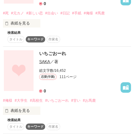
【大賞エントリー作品】

0
#死
#元カノ
#新しい恋
#出会い
#日記
#手紙
#俺様
#馬鹿
あたし達2人は

表紙を見る
読んで下さった方は、

ぜひ感想やレビューなどお願いします。

実は双子なんです――

検索結果
タイトル
キーワード
作家名
俺の処女作です。

読みづらいと

思うんやけど

いちごおーれ
誤字、脱字などありましたら

しかもあたし達

読んでくれたら

ぜひ教えて下さい。

SAKA
／著
嬉しいっす∩ﾟ∀ﾟ∩age

同じ人を好きに

総文字数/16,452
111ページ
恋愛(学園)
なっちゃったんだよね……

Thanks．．．----------------

＊Al!ce＊様

0
マーくん?超ラブ様

作品を読む
#俺様
#大学生
#高校生
#いちごおーれ
#甘い
#お馬鹿
作品を読む
ＮａＴu♪様

表紙を見る
検索結果
湘恋様

タイトル
キーワード
作家名
　　い

篤奈様
