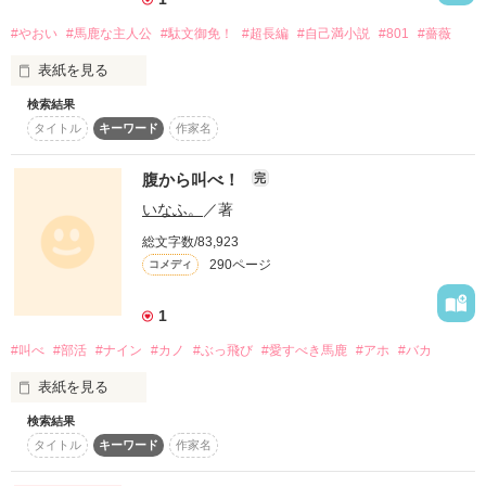
#やおい
#馬鹿な主人公
#駄文御免！
#超長編
#自己満小説
#801
#薔薇
******　これより　******

表紙を見る
駆け出しミュージシャン

新沢 咲良

検索結果
物心ついた時には

平凡だけど、全然平凡じゃない。

Shinzawa Sakura

タイトル
キーワード
作家名
両親は他界

一体何なんだこの豪華な顔ぶれは。

兄と二人だった。

×

言っとくがボーイズラブを馬鹿にしちゃいけないんだぜ？

腹から叫べ！
完
何十年も繁栄する

偏見も駄目だ。

超有名ロックバンド Fのメンバー

いなふ。
／著
糸風グループが流(はる)の生まれた家

藤井 賢一

総文字数/83,923
Fujii Kenichi

誰に強制されたわけでもなく

駄文で申し訳ない。

290ページ
コメディ
流(はる)自体が勉学を好み

糸風グループで働いている。

BLです。苦手な方はご遠慮下さい。

1
生粋のお嬢様のはずだが

Thank you 111200Hit！

かっこよくてスマートで。

#叫べ
#部活
#ナイン
#カノ
#ぶっ飛び
#愛すべき馬鹿
#アホ
#バカ
ピアノよりエレクトーンを

創作料理よりも家庭料理を好む

『〜Unrequited love〜』

表紙を見る
お馬鹿で豪快で。

『眠り王子』

ただ···自分自身…に興味がない？

検索結果
成績は真ん中、運動神経は平均的で地味な

そして、甘くて優しくって。

何かを心ゆくまで

※只今編集中です。
タイトル
キーワード
作家名
愛する？

ｼﾏﾀﾞｶﾉ

それ自体を知らない
