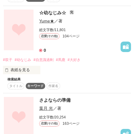
そして、俺を見てほしかった

我らのお馬鹿代表～！！

☆幼なじみ☆
完
早く、俺に気づけ

《馬鹿宇宙人》　

Yume★
／著
　　　　　　花村呉亜　（高一）

総文字数/11,801
　ﾊﾅﾑﾗｸﾚｱ

そしてもう友達だなんて言わないでくれ

104ページ
恋愛(その他)
～特性～

バカ丸出しアホの子

0
恋愛初心者の男女二人が

#双子
#幼なじみ
#自意識過剰
#馬鹿
#大好き
繰り出すラブストーリー……

　　馬鹿宇宙人と４人の幼なじみ

表紙を見る
　　が繰り広げるラブコメ！？

　　馬鹿な子もそうでもない子

検索結果
　　も、よってらっしゃい！

タイトル
キーワード
作家名
あたしは

　　みてらっしゃい！　
“私とあいつは、恋愛同盟”

水瀬玲奈(ミナセレナ)

さよならの準備
葉月 光
／著
作品を読む
総文字数/20,254
そしてあたしの姉

163ページ
恋愛(その他)
水瀬瑠奈(ミナセルナ)
