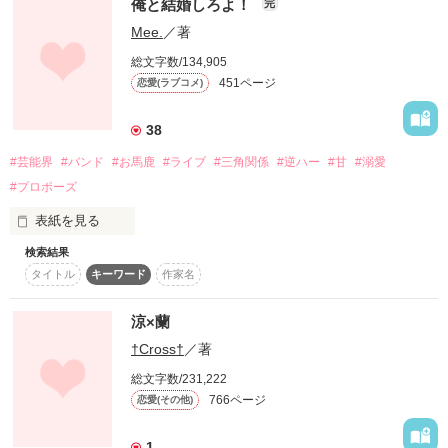
俺と結婚しろよ！
完
ありませんでしたが

Mee.
／著
似たような内容に

50歳を過ぎ、同僚から

先が進まなくなり停滞

資産整理の話しをされて

総文字数/134,905
家の売却とマンション暮らしを考えて

451ページ
恋愛(ラブコメ)
変えて·····みようと······

不動産会社に訪れた。

38
読んで頂けましたら

そこから始まる

幸いです。

#芸能界
#バンド
#お馬鹿
#ライブ
#三角関係
#逆ハー
#甘
#溺愛
#プロポーズ
つまらない、面白くない

と、思われましたら

表紙を見る
作品を読む
直ぐに退出されて下さい。

検索結果
宜しくお願い致します。

タイトル
キーワード
作家名
⭕読み直してみたら

涼×蘭
　自分にしかわからない書き方を

優しかった近所のお兄ちゃん。

　していると思い、修正しました。

†Cross†
／著
　それでも？と、思われましたら

彼……とてもビッグになって

　すみません。(2026年5月28日)

総文字数/231,222
766ページ
恋愛(その他)
あたしの前に現れました。

※※Mamo※※で、ございました。

1