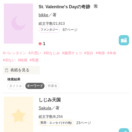
　　ち

St. Valentine's Dayの奇跡
完
　　ご

Lady様
bikke
／著
　　お

　　｜

総文字数/21,813
　　れ

67ページ
作品を読む
ファンタジー
　　そ

1
　　れ

　　は

#バレンタイン
#片思い
#幼なじみ
#義理チョコ
#告白
#奇跡
#本命
#切ない
#鈍感
#馬鹿
　　甘

　　ず

表紙を見る
　　っ

　　ぱ

検索結果
　　い

タイトル
キーワード
作家名
三年越しのバレンタイン

だけど…

　　恋

しじみ天国
　　の

あいつにとって

　　始

Sakula
／著
あたしはだだの幼馴染み

　　ま

　　り

総文字数/8,254
「俺、甘いもん苦手なの知ってんだろ～

23ページ
実用・エッセイ(その他)
義理チョコなんていらねぇよ」
