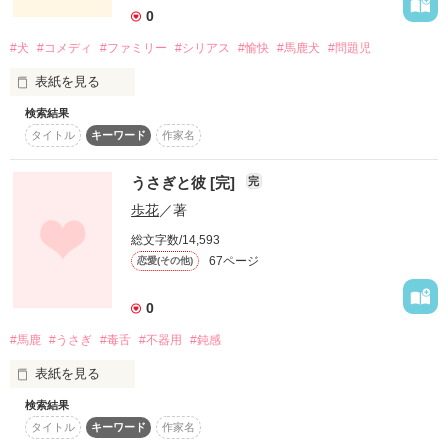
0
St. Valentine

#犬
#コメディ
#ファミリー
#シリアス
#愉快
#馬鹿犬
#問題児
今年こそは奇跡を！

作品を読む
表紙を見る
あたしの祈りを受け止めてください！

検索結果
片桐渚（♀）

タイトル
キーワード
作家名
17歳

「サミット(某スーパー)行ってくるね。」

見た目はボーイッシュな

うさぎと彼 [完]
完
夢見る乙女

そう言って母と父は家を出た。

歩花
／著
東条忍（♂）

総文字数/14,593
17歳

食料品がないから、と

67ページ
恋愛(その他)
メチャメチャ硬派な

サッカーボーイ

0
しかし父と母は狸のような犬を連れて帰ってきた。

さてさて、

奇跡は起こるでしょうか…

#馬鹿
#うさぎ
#毒舌
#不器用
#鈍感
「ペットショップに寄ったら可愛いかったから買っちゃった
表紙を見る
◇　◆　◇

このちょっと情けない感じが可愛いでしょ?」

start 10.01.19

検索結果
end 10.01.21 

と母は言った。

タイトル
キーワード
作家名
◇　◆　◇
