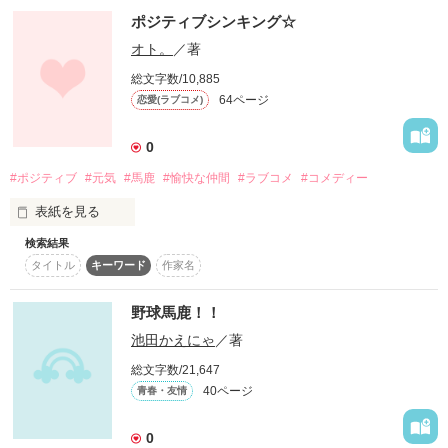
徳岡 凛華

前世でものづくり好きのOLだった記憶を持っている。

ポジティブシンキング☆
(ﾄｸｵｶ ﾘﾝｶ)

オト。
／著
ある日、加護持ちの特待生として神学校へ異例の幼さで入学。

高校３年生

総文字数/10,885
学園１のモテ女。

ココは得意のものづくりスキルを活かして学園の仲間を助け、

64ページ
顔はモデル並みに

恋愛(ラブコメ)
可愛い。だけど…

着々と学園での地位を築いていく。

天然だし鈍感だし

0
無防備すぎる!!!!

ちょっとMかな…?

#ポジティブ
#元気
#馬鹿
#愉快な仲間
#ラブコメ
#コメディー
しかし次代の聖女を選ぶ「聖女の宣託」のとき

表紙を見る
加護持ちのココに告げられたのは、弱小の「石の聖女」だっ
た。

検索結果
           ポジティブシンキングで、                        毎日乗り越え
タイトル
キーワード
作家名
てます☆  

役立たずの聖女だと、辺境の岩窟神殿に追放されたココだった
                                       うへへへっっ

が、

超激甘なので

野球馬鹿！！
これ幸いとばかりにのんびり気ままなものづくりライフをスタ
池田かえにゃ
／著
        　 親に捨てられた女のコ

ート！

総文字数/21,647
            　　　 今野紗希    　　　

40ページ
青春・友情
ココの作るアイテムには不思議な効果が付与されているだけで
作品を読む
                       ×

なく、

     　  親に追い出された優男でヘタレ

0