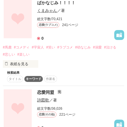
島田榎之♂

ばかなじみ！！！！
作品を読む
兄の琉生(るい)は

くまみゃん
／著
そんな彼の平凡な生活が

糸風グループの社長

総文字数/70,421
頭脳明晰

4人の男によっておびやかされてゆく。

「我慢出来ねぇの？

241ページ
恋愛(ラブコメ)
流(はる)以外には、冷酷冷淡。

たった一人の妹

俺のスティックはすげーんだぜ？」

流の事は、大事に大切にしている。

0
意味不な変人

一を聞けば、全てを…把握する琉生。

#馬鹿
#コメディ
#宇宙人
#笑い
#ラブコメ
#幼なじみ
#溺愛
#泣ける
ｻｷﾉ ﾅｲﾝ

#悲しい
#楽しい
崎野南音

「……馬鹿ぁッ!!」

流(はる)は、この先

どう生きるのか······

表紙を見る
有能なガリ勉男

ﾅｶﾔﾏ ﾁﾖ

検索結果
中山治世

あなたといると、何だかとても楽しいです。

タイトル
キーワード
作家名
美形な四人の幼なじみに

囲まれて涙あり笑いありの

なんちゃってヤンキー

超ハイテンションラブコメ、

恋愛同盟
ｱｻｲ ｶﾞｸ

完
作品を読む
ここに見参！！

浅井雅玖

「あぁ、もうッ!!

詩図歌
／著
女装男子

総文字数/36,026
俺と結婚しろよ!!」

ﾏｼﾞﾏ ﾕﾗ

221ページ
恋愛(その他)
《心優しき純粋君》

真島優良

　　　　　　水沢桐葉　（高一）
