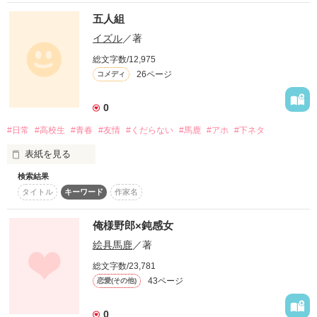
犬を飼った事はなく、餌もなく、小屋もないのに、犬だけを

隣の席のこの人は

♪バレンタイン応援作品です♪

五人組
何にも考えずに買ってきた。

イズル
／著
巻末に番外編

うさぎが好きなのだろうか

<そして奇跡は本当に起こったのか>

総文字数/12,975
でも……

を収めました♪

26ページ
コメディ
"しじみ"が来てうちは、大きく変わった。

◆　◇　◆　◇　◆

0
いいよ様

#日常
#高校生
#青春
#友情
#くだらない
#馬鹿
#アホ
#下ネタ
睦月ゆき様

作品を読む
飼い主のSakula目線です

Min-Goo様

表紙を見る
白石桃花様

検索結果
SHIRO様

馬鹿犬との奮闘日記みたいなものです。

mimikon様

タイトル
キーワード
作家名
もーちょー馬鹿だから!

あいの ひかり様

極普通な男子高校生が五人の、

佳歩様

読んでちょ♪

俺様野郎×鈍感女
極普通な学校生活。

絵具馬鹿
／著
総文字数/23,781
平凡高校生？

43ページ
恋愛(その他)
ナツ―安西棗―

作品を読む
作品を読む
エセ関西人？

0
ヒロ―三木浩和―
