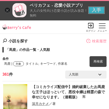
ベリカフェ - 恋愛小説アプリ
入手
大人の女性向け恋愛小説が読み放題！
無料
ログイン
メニュー
小説を探す
検索履歴
「馬鹿」の作品一覧・人気順
条件
再検索
馬鹿 |
タイトル, キーワード, 作家名
対象
361
件
検索ワード
【コミカライズ配信中】婚約破棄したお馬鹿
を含む
な王子はほっといて、悪役令嬢は精霊の森で
幸せになります。（連載版）
完
を除く
深月カナメ
／著