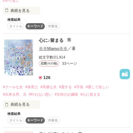
#やり直し
スターツ出版小説投稿サイト合同企画「1話からの長編大
表紙を見る
賞」ベリーズカフェ会場
▶ 12月23日に『婚約破棄したお馬鹿な王子はほっといて、悪
役令嬢は精霊の森で幸せになります。』がコミカライズでマン
検索結果
「67作品目」

ガボックス様から配信スタートしました。

その他の条件
動画あり
コミックあり
タイトル
キーワード
作家名
　　完結致しました。

　よろしくお願いします。

拙い文章・内容かもしれませんが

心に♪留まる
完
読んで頂けましたら幸いです。

※※Mamo※※
／著
合わないと思われましたら

総文字数/21,914
作品を読む
直ぐに退出されて下さい。

33ページ
恋愛(その他)
宜しくお願い致します。

126
※※Mamo※※で、ございました。

#クールな女
#保育士
#馬鹿な夫
#愛する
#手垢
#愛して欲しい
#出来る男、兄
#叶わない想い
#生粋のお嬢様
#心に留まる
******　これより　******

表紙を見る
🔹不倫の要素があります。

検索結果
[　68作品目　]

　　苦手、不快と思われる方は

タイトル
キーワード
作家名
     完結致しました。

　　　読まずに退出されて下さい。🔸🔸

本当は、この内容では
