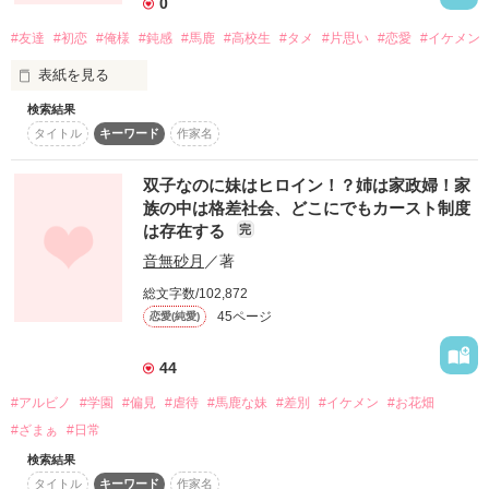
0
ﾐｽﾞｻﾜｷﾘﾊ

2016.1.30〜2016.2.17

～特性～

#友達
#初恋
#俺様
#鈍感
#馬鹿
#高校生
#タメ
#片思い
#恋愛
#イケメン
宇宙一の優男

日ごろの鬱憤、ストレス、はたまた嬉しいことなど、屋上から
叫んでみませんか？

表紙を見る
素敵なレビュー、ありがとうございます

《宇宙自由人》

検索結果
叫びてえ！という方、

ただ、そこにあった

❁椿さくら❁様

　　　　　　神園桜音　（高一）

タイトル
キーワード
作家名
　ｶﾐｿﾞﾉｵﾄ

是非『腹から叫部(ﾊﾗｶﾗｻｹﾌﾞ)』に入部してくだぱい☆

～特性～

求めていた、答えが

双子なのに妹はヒロイン！？姉は家政婦！家
次元越えの天然ボーイ

族の中は格差社会、どこにでもカースト制度
------------------

は存在する
完
だから

《チャラチャラ野郎》

作品を読む
音無砂月
／著
　　　　　　　高城柚子　　（高一）　　ﾀｶｼﾞｮｳﾕｽﾞ

総文字数/102,872
～特性～

Culan様

もうただの友達なんて絶対言わないよ

自称俺様柚子様

45ページ
恋愛(純愛)
レビューありがとうございます(≧▽≦)

----------------------------

44
《二重人格様》

　　　　　　　栗本流騎弥　（中三）　

#アルビノ
#学園
#偏見
#虐待
#馬鹿な妹
#差別
#イケメン
#お花畑
　ｸﾘﾓﾄﾙｷﾔ　　

ただ、傍にいたかった

#ざまぁ
#日常
作品を読む
～特性～

天使か悪魔　

検索結果
タイトル
キーワード
作家名