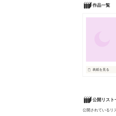
作品一覧
表紙を見る
この世には、人
ートルの海の底
かしもしそこに
公開リスト
公開されているリ