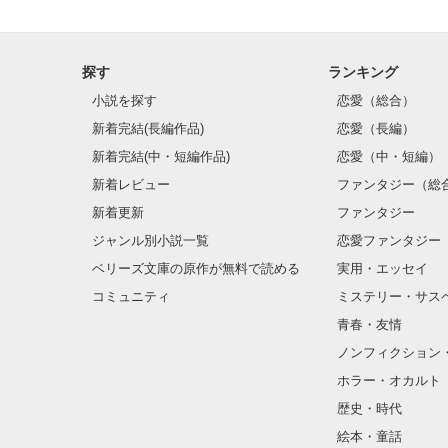
探す
ランキング
小説を探す
恋愛（総合）
新着完結(長編作品)
恋愛（長編）
新着完結(中・短編作品)
恋愛（中・短編）
新着レビュー
ファンタジー（総
新着更新
ファンタジー
ジャンル別小説一覧
恋愛ファンタジー
ベリーズ文庫の原作が無料で読める
実用・エッセイ
コミュニティ
ミステリー・サス
青春・友情
ノンフィクション
ホラー・オカルト
歴史・時代
絵本・童話