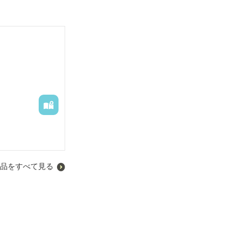
か？海底一万メ
ことはできないし
品をすべて見る