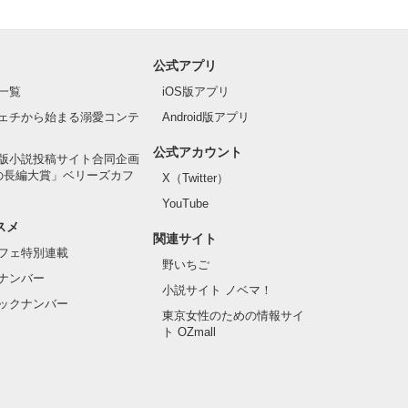
公式アプリ
一覧
iOS版アプリ
ェチから始まる溺愛コンテ
Android版アプリ
公式アカウント
版小説投稿サイト合同企画
の長編大賞」ベリーズカフ
X（Twitter）
YouTube
スメ
関連サイト
フェ特別連載
野いちご
ナンバー
小説サイト ノベマ！
ックナンバー
東京女性のための情報サイ
ト OZmall