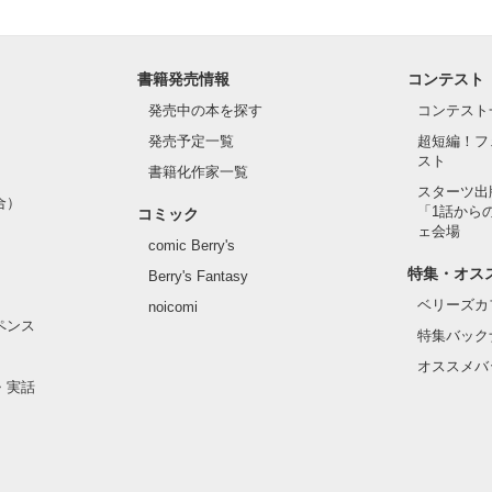
書籍発売情報
コンテスト
発売中の本を探す
コンテスト
発売予定一覧
超短編！フ
スト
書籍化作家一覧
スターツ出
合）
「1話から
コミック
ェ会場
comic Berry's
特集・オス
Berry's Fantasy
ベリーズカ
noicomi
ペンス
特集バック
オススメバ
・実話