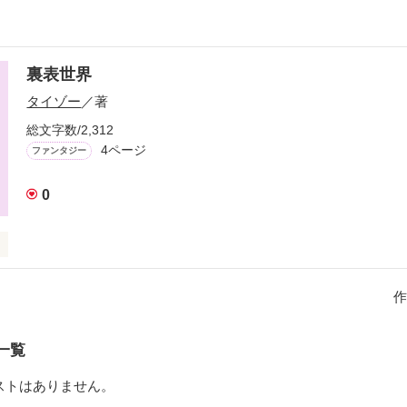
裏表世界
タイゾー
／著
総文字数/2,312
4ページ
ファンタジー
0
間がそこに立ち入れない場所がある。がしかし果たして本当にそうなの
、火山の噴火口、地上5000メートルの空の上、人はそこににとどまる
作
もう一つの世界があったら。
一覧
作品を読む
ストはありません。