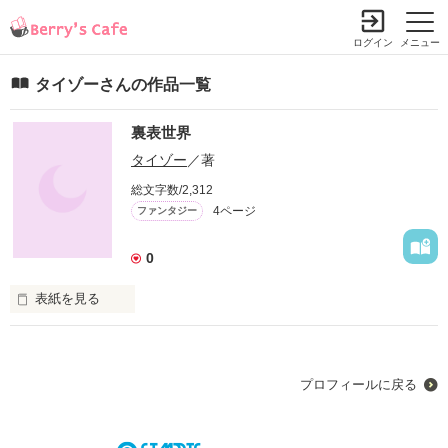
ログイン
メニュー
タイゾーさんの作品一覧
裏表世界
タイゾー
／著
総文字数/2,312
4ページ
ファンタジー
0
表紙を見る
この世には、人間がそこに立ち入れない場所がある。がしかし
果たして本当にそうなのか？海底一万メートルの海の底、火山
の噴火口、地上5000メートルの空の上、人はそこににとどまる
プロフィールに戻る
ことはできないしかしもしそこにもう一つの世界があったら。