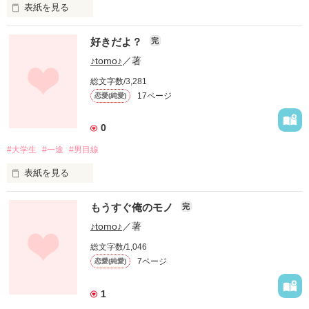
表紙を見る
好きな人がいる。
ただの、セフレ？

好きだよ？
完
作品を読む
ふざけんなよ？
♪tomo♪
／著
総文字数/3,281
17ページ
恋愛(純愛)
作品を読む
0
#大学生
#一途
#男目線
表紙を見る
ねえ

もうすぐ俺のモノ
完
♪tomo♪
／著
総文字数/1,046
7ページ
恋愛(純愛)
いつ気づいてくれるの？
1