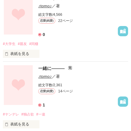
出会うべくして出会った二人...？？

×

♪tomo♪
／著
総文字数/4,566
普通の大学生
22ページ
恋愛(純愛)
追記:読者数50超えありがとうございます！！！m(_ _)m
0
作品を読む
#大学生
#親友
#同棲
作品を読む
表紙を見る
なあ、一緒に住まない？

一緒に―――
完
♪tomo♪
／著
は？

総文字数/2,361
14ページ
恋愛(純愛)
1
#ヤンデレ
#独占欲
#一途
表紙を見る