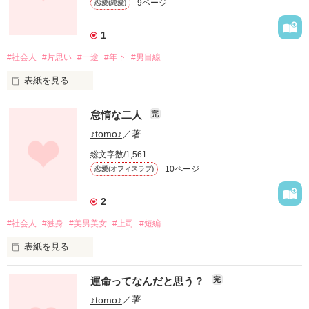
9ページ
恋愛(純愛)
俺が不安になると、君はそう言う。

1
#社会人
#片思い
#一途
#年下
#男目線
そして、安心させてくれるんだ。
表紙を見る
恋愛の価値観ってあるよね...？

怠惰な二人
完
作品を読む
♪tomo♪
／著
総文字数/1,561
10ページ
恋愛(オフィスラブ)
きっと、それが合わなかったら、辛いだけ。
2
作品を読む
#社会人
#独身
#美男美女
#上司
#短編
表紙を見る
何もかも諦めたかのような二人のお話。

運命ってなんだと思う？
完
♪tomo♪
／著