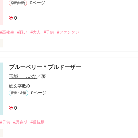
0ページ
恋愛(純愛)
か。

か。

0
情に支配されないように、ふたりがたどり着いた答えは…？
#高校生
#戦い
#大人
#子供
#ファンタジー
作品を読む
いてた。

ブルーベリー＊ブルドーザー
玉城 しいな
／著
なんの音もしない。

総文字数/0
0ページ
青春・友情
 星汰(ｵｵﾐﾔ ｾｲﾀ)は、高校入学1週間後に意識を失った。

ったのか。

どり着いたのか。

0
った星汰の前に現れたのは、ひとりの少女。

た籠には、大粒の熟れたイチゴが。

#子供
#思春期
#反抗期
い｣

だった星汰を見つめたまま、少女は何も言わずに大きなイチゴを口にく