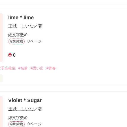
ゴを運んだ。

若夏 愛七(ﾜｶﾅﾂ ｱﾅ)と、永遠に高1でいたい篠崎 六成(ｼﾉｻﾞｷ ﾛﾅ)
はない。

lime＊lime
作品を読む
玉城 しいな
／著
総文字数/0
0ページ
恋愛(純愛)
作品を読む
0
女子高校生
#名前
#思い出
#青春
ｶﾞﾜ ﾆｰﾅ ｲﾂｷ)。

ハーフの母をもつ16歳の伊月は、自分の名前が好きじゃなかった。

Violet＊Sugar
高羽 唯花(ﾀｶﾊﾞﾈ ｲﾁｶ)という名前の男の子が。

玉城 しいな
／著
、どちらかというと女の子みたいな名前の男の子。

総文字数/0
0ページ
恋愛(純愛)
自分の名前を気に入っている彼。
