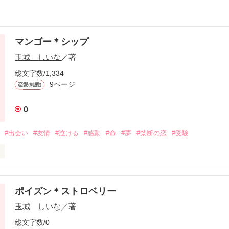
マンゴー＊シップ
玉城 しいな
／著
総文字数/1,334
9ページ
恋愛(純愛)
0
#出会い
#友情
#泣ける
#感動
#命
#夢
#禁断の恋
#受験
瞳で、どんな景色を見てきたんだろう。｣

歳のエイリは、犯罪者の娘になってしまった。

ポイズン＊ストロベリー
玉城 しいな
／著
を失ったエイリは、引き取られた親戚の元へ。

違うものの、自分の父親が殺してしまった女性の弟が。

総文字数/0