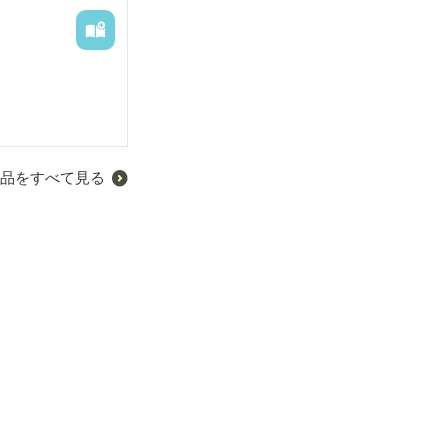


運動ができない体
品をすべて見る
衣類で、プチ家