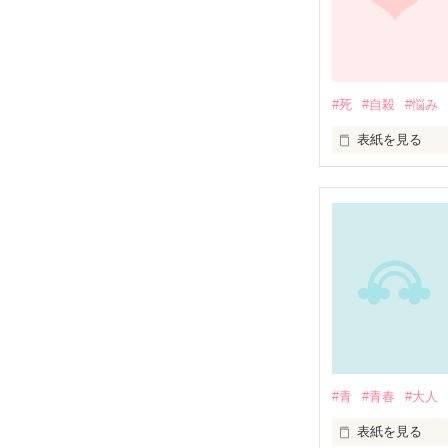
苦しいのは、誰
悲しいのは、誰
行き場のない感
#死
#自殺
#悩み
表紙を見る
ぼんやり。

ぼんやり道を歩
人は、いない。
高校1年生の大宮
なぜ、意識を失
なぜ、ここにた
考える気力を失
少女の持ってい
#青
#青春
#大人
｢ひとつ…くださ
表紙を見る
喉もお腹も限界