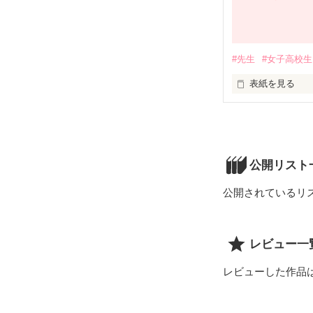
彼と出会って、
きらいだったの
#先生
#女子高校生
自分を好きにな
表紙を見る
バレーボールが大
になってしまっ
バレーボールの
公開リスト
高2の3月。想
出をした未空。

公開されているリ
電車に揺られて
｢強くなるために
レビュー一
過去と未来をつ
レビューした作品