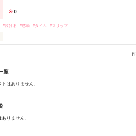
全てが変わった伊月。

0
は名前じゃなくて、自分の性格を名前のせいにしてきた自分自身だった。
#泣ける
#感動
#タイム
#スリップ
れるように。大人になるために。ちょっとだけ強くなれる物語。

好きな高校2年生の内田 未空(ｳﾁﾀﾞﾏﾋﾛ)は、事故により永遠に激しい
た。

作
推薦で進学しようとしていた大学を断念し、何ごとにも無気力な毎日。

一覧
作品を読む
いを寄せていた先生がこの学校を去ることを知り、バイト代と2~3日分の
ストはありません。
目が覚めると、目の前には8年前の先生が。

、未来に戻ろう。｣

覧
ないだ切符と、17歳の心臓があなたの心を包み込みます。
はありません。
作品を読む