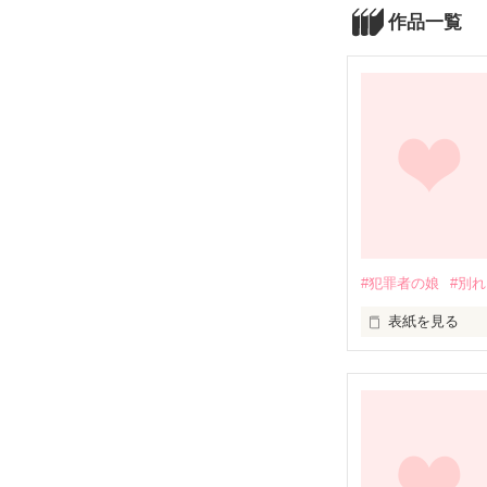
作品一覧
#犯罪者の娘
#別れ
表紙を見る
｢この子はこの
ある日突然14
夢、友達、家族
そこには学校は