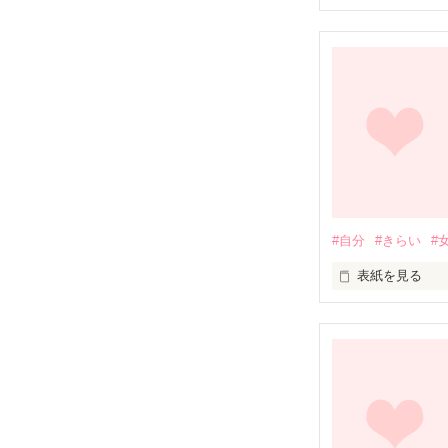
星汰の口へイチ
早く大人になりたい
そこからの記憶
#自分
#きらい
#
表紙を見る
北川 ニーナ 伊月(ｷﾀ
カナダと日本の
高校で同じクラスに
自分と変わって
自分と違って、