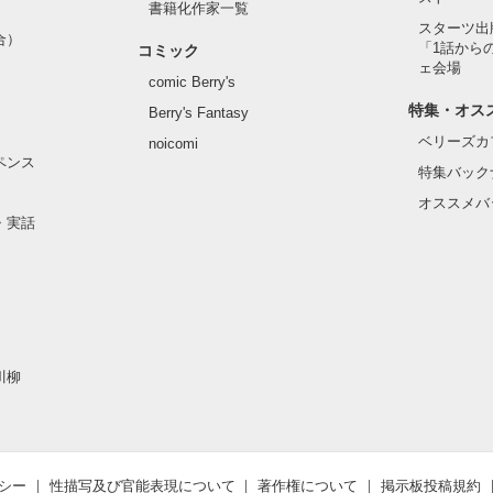
書籍化作家一覧
スターツ出
合）
「1話から
コミック
ェ会場
comic Berry's
特集・オス
Berry's Fantasy
ベリーズカ
noicomi
ペンス
特集バック
オススメバ
・実話
川柳
シー
性描写及び官能表現について
著作権について
掲示板投稿規約