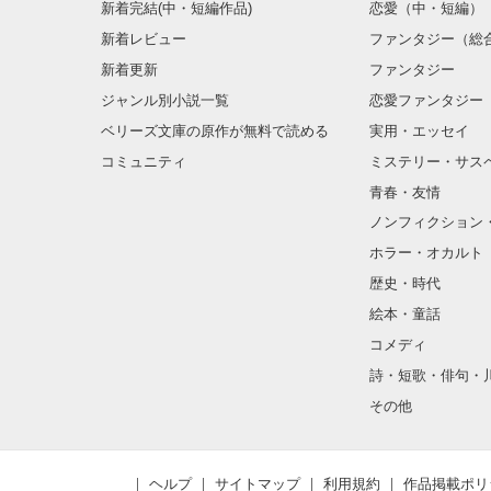
新着完結(中・短編作品)
恋愛（中・短編）
新着レビュー
ファンタジー（総
新着更新
ファンタジー
ジャンル別小説一覧
恋愛ファンタジー
ベリーズ文庫の原作が無料で読める
実用・エッセイ
コミュニティ
ミステリー・サス
青春・友情
ノンフィクション
ホラー・オカルト
歴史・時代
絵本・童話
コメディ
詩・短歌・俳句・
その他
ヘルプ
サイトマップ
利用規約
作品掲載ポリ