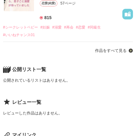
57ページ
恋愛(純愛)
あらすじ

＊＊＊＊＊

でも、返事はなかった。

幼馴染みである太一に

〝豚〟と呼ばれて失恋した私。

百々路　杏　27歳

それから十年。

815
太一を見返すためだけに

祖父母の教育により使用人根性が染み付いている。

ストーカー被害に苦しむ私は、

十年かけてダイエットに成功。

#シークレットベビー
#妊娠
#溺愛
#再会
#恋愛
#同級生
家事はお手のもの。

貴一さんと再会。

それなのに、

×

#いいねチャンス01
十年ぶりに会ったあいつは、

名波　悠真　30歳

昔の告白なんてなかったように、

私を〝ブタ実〟と呼んだ。

大手ゼネコンである名波創建CEO

優しく甘く接してくる貴一さんに、

馴染みのバーでくだを巻いている私に、

作品をすべて見る
名波グループ跡継ぎ
私の恋心はあっけなく復活してしまう。

男性が声をかけてきた。

一度私を振ったくせに、

「なら、君のイケメンの恋人に俺がなってもいいはずだよな」
公開リスト一覧
どうして好きだなんて言うの──!?

作品を読む
と。

公開されているリストはありません。
エリート警察官僚　久我　貴一（３１）

一夜かぎりの身体の関係を持ってしまったが、

×

彼はなぜか私を溺愛してくる。

初めて会ったはずなのに、

レビュー一覧
私の好きなブランドや

行きつけの店を知っているのは

作品を読む
レビューした作品はありません。
なぜですか──!?

弁護士事務所で働く事務員

仙崎育実　二十八歳

マイリンク