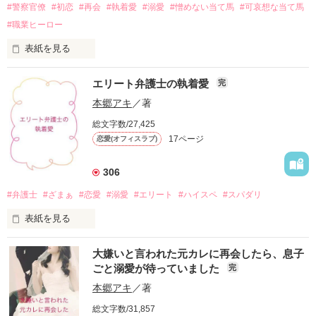
杏は名波家の代々仕える使用人の孫娘。

#警察官僚
#初恋
#再会
#執着愛
#溺愛
#憎めない当て馬
#可哀想な当て馬
堅物でさらに潔癖のきらいまである

仕えるべき相手、3歳上の名波悠真は、幼馴染みとして杏を妹
#職業ヒーロー
同然に思ってくれている。

そんな男がなぜか突然、契約結婚を求めてきて――!?

幼馴染みとして彼のそばにいればいるほど、好きな気持ちは止
表紙を見る
められなくなる。

玖代　大和　三十三歳

高校生だった私──松原瑠衣は、

玖代不動産　専務取締役

エリート弁護士の執着愛
完
しかし、亡くなった祖父母からは〝悠真様との立場の違い〟を
近隣の国立大学に通う学生、

×

ずっと聞かされて育った。

久我貴一に一目惚れをした。

本郷アキ
／著
椎名　千尋　二十八歳

悠真の立場を知れば知るほど、自分では悠真に相応しくないと
玖代不動産　第一秘書
総文字数/27,425
思い知らされる。

何度かの偶然が重なり、

17ページ
恋愛(オフィスラブ)
ファストフード店で

恋が叶わなくとも、家族としてそばにいられればいい。

貴一さんに勉強を教わることに。

作品を読む
そう思っていた。

306
もしかしたら、

そんな時、悠真の大学の同級生である美月が、悠真との結婚を
#弁護士
#ざまぁ
#恋愛
#溺愛
#エリート
#ハイスペ
#スパダリ
彼も私を好きでいてくれるかも。

伝えてきて、杏はついに悠真から離れる決意をする。

表紙を見る
けれど、そんな期待は長くは続かず、

そして５年後、絶望に暮れていた杏を救ったのは幼馴染みの悠
貴一さんは夏休み明け、

第１回

真で。

突然、店に来なくなってしまう。

大嫌いと言われた元カレに再会したら、息子
ベリーズ文庫デビュー応援コンテスト

ごと溺愛が待っていました
完
大賞受賞しました！

悠真は杏に契約結婚の提案をしてくる

私は貴一さんとの縁を切りたくなくて、

応援してくださった皆さま

本郷アキ
／著
意を決して

ありがとうございます！

「俺と結婚してくれないか？契約結婚でいい」

告白メッセージを送る。

総文字数/31,857