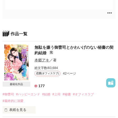
作品一覧
無駄を嫌う御曹司とかわいげのない秘書の契
約結婚
完
本郷アキ
／著
総文字数/83,684
42ページ
恋愛(オフィスラブ)
書籍化作品
177
#御曹司
#ハッピーエンド
#結婚
#上司
#秘書
#オフィスラブ
#最終的に溺愛
表紙を見る