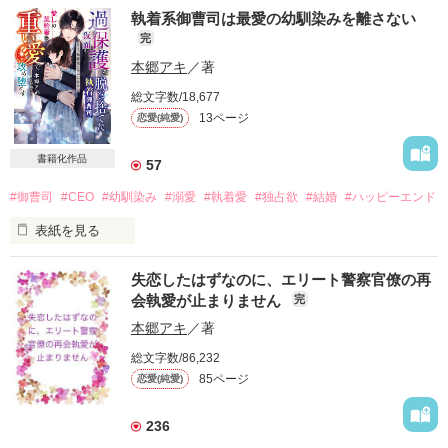
【マカロン文庫二月刊で発売されます】

執着系御曹司は最愛の幼馴染みを離さない
完
結婚を考えていた恋人に〝かわいげがない〟という理由で振ら
れた千尋

本郷アキ
／著
総文字数/18,677
「女なら普通はさ、別れ話のときくらい泣いたりするだろ」

13ページ
恋愛(純愛)
好きだった人の口からこぼれ出るのは、千尋への不満ばかり。

書籍化作品
57
一年交際した元恋人とあっさり別れると、数時間前まで顔を合
#御曹司
#CEO
#幼馴染み
#溺愛
#執着愛
#独占欲
#結婚
#ハッピーエンド
わせていた上司がそこに。

表紙を見る
まさか失恋の現場を玖代《くしろ》専務に見られるだなん
《本作はベリーズ文庫2026年2月刊として発売予定です》

て……！

失恋したはずなのに、エリート警察官僚の再
※第一章までの試し読みであることをご承知おきください

会執愛が止まりません
完
「椎名……好きでもない男と交際するのは、時間の無駄ではな
☆あらすじ☆

本郷アキ
／著
いか？」

「専務……こういう場合、聞かなかったふりをするもので
総文字数/86,232
「なに？　もっとやらしいことしたい？　いいよ、夫婦なんだ
は？」

85ページ
恋愛(純愛)
し。する？」

三十三歳独身

＊＊＊＊＊

無駄を嫌い

236
アプローチしてくる女性と関わる気はゼロ。
