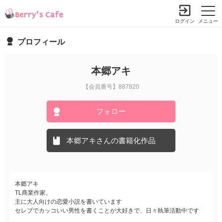
ログイン
メニュー
プロフィール
本郷アキ
【会員番号】887820
フォロー
本郷アキさんの書籍化作品
本郷アキ
TL商業作家。
主に大人向けの恋愛小説を書いています
セレブでカッコいい男性を書くことが大好きで、日々執筆活動中です