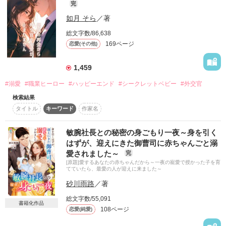
完
偽装結婚から始まる溺愛ストーリー。

私に、あの子を重ねていただけなんでしょう？

如月 そら
／著
総文字数/86,638
169ページ
恋愛(その他)
涙を隠して、貴方の前から姿を消した。

2026.2.1　完結公開。

1,459
#溺愛
#職業ヒーロー
#ハッピーエンド
#シークレットベビー
#外交官
検索結果
作品を読む
タイトル
キーワード
作家名
あれから三年。

敏腕社長との秘密の身ごもり一夜～身を引く
はずが、迎えにきた御曹司に赤ちゃんごと溺
愛されました～
完
東京に戻ってきた私には、

[原題]愛するあなたの赤ちゃんだから～一夜の寵愛で授かった子を育
小さな宝物ができていた───

てていたら、最愛の人が迎えに来ました～
砂川雨路
／著
総文字数/55,091
書籍化作品
108ページ
恋愛(純愛)
*･゜ﾟ･*:.｡..｡.:*･･*:.｡. .｡.:*･゜ﾟ･*
