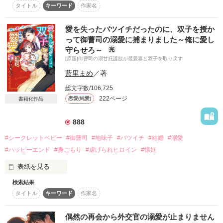
悩んでいる間にも三つ子を手懐けられて、

タイトル
キーワード
作家名
彼の甘い包囲網から逃げられません…！

愛を失ったバツイチだったのに、双子を授か
【公開：2024/09/30】

2023.8.10　公開＆完結

って御曹司の溺愛に捕まりました～俺に愛し
【完結：2024/10/01】
「俺、今やばい。舞花がめちゃくちゃに可愛く見える」

守らせろ～
完
[原題]御曹司の溺甘庇護欲が最愛妻と双子を取り戻す
作品を読む
藍里まめ
／著
「……え？」

総文字数/106,725
作品を読む
222ページ
恋愛(純愛)
書籍化作品
「舞花って、こんなに可愛かったっけ？」

888
#シークレットベビー
#御曹司
#地味子
#バツイチ
#結婚
#溺愛
そう言って、貴方は私を抱いた。

#ハッピーエンド
#身ごもり
#虐げられヒロイン
#懐妊
表紙を見る
検索結果
元夫に追われて逃げていたところ、

タイトル
キーワード
作家名
兄の友人と再会して救出された。

でも、貴方が好きなのは、私じゃないでしょう？

「俺と再婚したことにしないか？」

偶然の再会から外交官の溺愛が止まりません