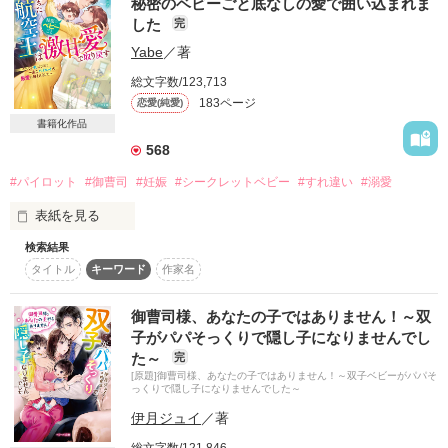
秘密のベビーごと底なしの愛で囲い込まれま
軟禁同然で過ごしていた。

した
完
Yabe
／著
せめて、お世話になった人たちに挨拶だけでもしたい。

「その子が誰の血を引いていようと

決死の覚悟で脱走した先、似た境遇の青年セオと出会い、

あと三ヶ月、君は俺の妻だ」

総文字数/123,713
自分の正体を隠したまま一夜をともにしてしまい――

183ページ
恋愛(純愛)
二年半ぶりに私を探し出した彼は

書籍化作品
子供の父親が自分であることに気付かぬまま

――居場所をなくしたカティアは、

568
なぜか再び結婚を迫ってくる……

勘当同然で家を追われ、遠い港町へ辿り着く。

#パイロット
#御曹司
#妊娠
#シークレットベビー
#すれ違い
#溺愛
しかし、すでに彼の子を授かっていた。

◇　◇　◇

表紙を見る
そして産まれた子ラピスを見て、カティアは驚愕する。

鮭ムニエル様　／　はなさん様

「この子、髪の色がセオとも違う……？」

Bian♪様

検索結果
こちらの作品は、ベリーズ文庫2026年1月刊として刊行予定で
どうやらセオも、本当の身分と姿を隠していたようで。

タイトル
キーワード
作家名
す。

レビューありがとうございます！

修正前のものになりますので、書籍版とは内容が大きく異なる
とっても嬉しいです！

箇所があります。

御曹司様、あなたの子ではありません！～双
そして三年後。

励みにさせて頂きます

書籍版では番外編も加わる予定ですので、そちらもお楽しみい
子がパパそっくりで隠し子になりませんでし
どうやらこの港町に、新国王陛下がやって来るという。

ただければと思います。

た～
完
2022.08.15　start

カティアはその国王こそが、ラピスの父親だと知って――？

[原題]御曹司様、あなたの子ではありません！～双子ベビーがパパそ
2022.09.22　end

っくりで隠し子になりませんでした～
伊月ジュイ
／著
｡*⑅୨୧ ┈┈ ２０２６年７月５日 ┈┈ ୨୧⑅*｡

川島 悠里（かわしま ゆうり）
