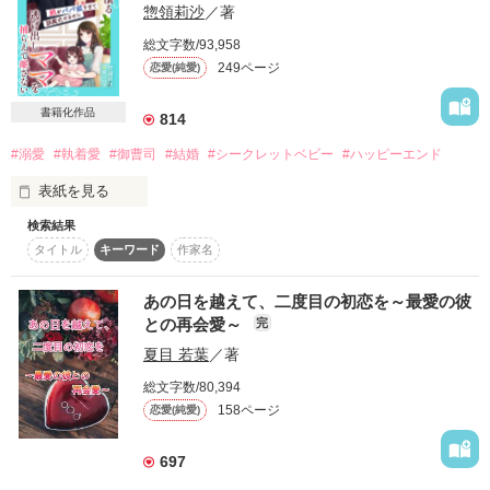
惣領莉沙
／著
桐生 晴臣（29）

「愛している。もう二度と手放さないし、誰にも渡さない」

×

さなほさま　鮭ムニエルさま　ukocoさま　嬉しいレビューあ
総文字数/93,958
理不尽に虐げられ生きる希望を失っている

りがとうございます！！
2024.6.23 公開＆完結

249ページ
恋愛(純愛)
秋月 萌（24）

永遠さん　レビューありがとうございます☆
書籍化作品
814
作品を読む
彼と過ごす日々は陽だまりのような穏やかさで

#溺愛
#執着愛
#御曹司
#結婚
#シークレットベビー
#ハッピーエンド
萌は徐々に本来の自分を取り戻していく。

作品を読む
表紙を見る
しかし、ようやく訪れた幸せも束の間

叔父と叔母のある秘密に気づいてしまった萌は

検索結果
自らの意思で晴臣の元を去る決意をした。

タイトル
キーワード
作家名
＊＊＊＊＊◇＊＊＊＊＊◇＊＊＊＊＊◇＊＊＊＊＊

思ってもいない酷い言葉を投げつけて……。

あの日を越えて、二度目の初恋を～最愛の彼
茅島杏奈（かやしま　あんな）29歳　

との再会愛～
完
　レストランで働くシングルマザー

それから三年……

夏目 若葉
／著
彼に内緒で双子を育てていた萌の目の前に

塩崎蓮斗（しおざき　れんと）31歳

総文字数/80,394
別れたはずの晴臣があらわれる。

　製薬会社社長子息　次期社長

158ページ
恋愛(純愛)
「萌以外の女性と結婚するなんて考えられない。

お願いだ、俺にもう一度チャンスをくれないか」

＊＊＊＊＊◇＊＊＊＊＊◇＊＊＊＊＊◇＊＊＊＊＊

697