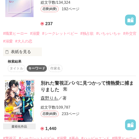
総文字数/134,324
伊桜らな様

日向陽介（ひなた　ようすけ）：輝の保育園の先生。蒼乃の高
なっちゃんさっちゃん様

192ページ
恋愛(純愛)
校時代の同級生。

マイマイ。様

〜〜〜〜〜〜〜〜〜〜〜〜〜〜〜〜〜〜〜

＊＊＊＊＊

237
2024.11.16～11.20
#職業ヒーロー
#溺愛
#シークレットベビー
#独占欲
#いちゃいちゃ
#外交官
第8回ベリーズカフェ恋愛小説大賞

大賞受賞

作品を読む
#溺愛
#大人の恋
本当にありがとうございました！

作品を読む
表紙を見る
検索結果
※お知らせ※

タイトル
キーワード
作家名
作品を読む
こちらは以前投稿していた

『彼女はエリート外交官の求愛から逃れられない』改稿版で
別れた警視正パパに見つかって情熱愛に捕ま
す。

りました
完
第三章以降を大幅に改稿したため、

森野りも
／著
【改稿版】として新たに投稿いたしました。

総文字数/109,787
蔵原　琴乃（２５）蓮見ロジスティックス　貿易事務

233ページ
恋愛(純愛)
×

藤堂    玲　 (２８） 外交官　イギリス大使館勤務

書籍化作品
1,440
【注】設定など小説の内容はフィクションです。

#警視正
#シークレットベビー
#溺愛
#再会
#ハッピーエンド
#職業ヒーロー