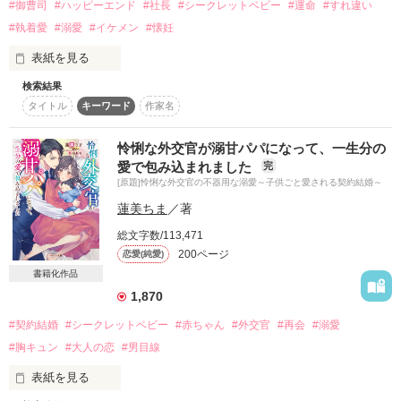
懇願するような晴臣の告白に心は揺れ動くが、

#御曹司
#ハッピーエンド
#社長
#シークレットベビー
#運命
#すれ違い
萌には頷けない理由があって……？

※　2026年2月マカロン文庫から発売予定作品の改稿前原稿で
#執着愛
#溺愛
#イケメン
#懐妊
す

表紙を見る
　　マカロン文庫版では内容をブラッシュアップし番外編を書
2024.06.05　start

き下ろしていますので

2024.06.06 　end

検索結果
タイトル
キーワード
作家名
アトラス出版・雑誌編集部所属

安斉凛音（あんざい　りおん）　26歳

怜悧な外交官が溺甘パパになって、一生分の
作品を読む
×

作品を読む
愛で包み込まれました
完
[原題]怜悧な外交官の不器用な溺愛～子供ごと愛される契約結婚～
老舗高級文具メーカー『ルヴォワール』の御曹司

蓮美ちま
／著
須南瀬良（すなみ　せら）　28歳

総文字数/113,471
200ページ
恋愛(純愛)
☆.｡.:*・ﾟ ☆.｡.:*・ﾟ ☆.｡.:*・ﾟ ☆.｡.:*・ﾟ ☆.｡.:*・ﾟ ☆.｡.:*・

書籍化作品
1,870
彼と付き合うようになってから、私の世界は変わった

#契約結婚
#シークレットベビー
#赤ちゃん
#外交官
#再会
#溺愛
色のない世界が一気に色づいてカラフルになった

#胸キュン
#大人の恋
#男目線
だけど半年後……

表紙を見る
突然、彼は跡形もなく消えてしまった――
