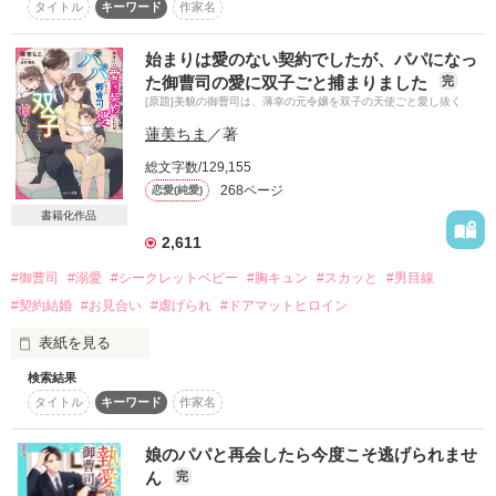
『待て、佳純――』

タイトル
キーワード
作家名
でも会うたびに惹かれて、好きになって

　ある事情で瞬のそばにいることができなくなった佳純は、身
いつの間にかかけがえのない存在になっていった、

を切る思いで別れを切り出す。

始まりは愛のない契約でしたが、パパになっ
　彼の将来のためにもう二度と会うつもりはない佳純は仕事を
それなのに――「私と別れて」

た御曹司の愛に双子ごと捕まりました
完
辞め、姿を消す。

[原題]美貌の御曹司は、薄幸の元令嬢を双子の天使ごと愛し抜く
　お腹に宿った愛しい人の子を守り育てる。それだけが生きる
一方的に傷つけた。こうするしかなかった。

意味になった。

蓮美ちま
／著
しばらくして彼の子どもを妊娠しているのがわかったけれど

総文字数/129,155
　しかし４年後、ひとりで息子を育てる佳純の前に瞬が現れて
ひとりで育てていくと決めた。

268ページ
恋愛(純愛)
――

書籍化作品
「俺は、もう二度と諦めたくない」

彼の人生から私はとっくに退場している。

　瞬の強引なアプローチに佳純は想いを押さえられなくな
二度と会わない、会えない。そう思っていたのに

2,611
り……

副操縦士になった彼と空港で再会を果たしてしまい――

#御曹司
#溺愛
#シークレットベビー
#胸キュン
#スカッと
#男目線
「あのときよりもっと佳純を愛してる――結婚してほしい」

「今度こそ大事にするからもう一度俺とやり直してほしいん
#契約結婚
#お見合い
#虐げられ
#ドアマットヒロイン
だ」

表紙を見る
　2024.11.19　公開開始、20　完結

待ってよ、なにを言ってるの？　

検索結果
タイトル
キーワード
作家名
灰色の人生から救ってくれたのは、

２０２４年１２月にベリーズ文庫より発売される作品の改稿前
「俺との結婚を承諾するまで離さない」

強要されて出席したお見合いの相手だった。

の文章となります。

書籍版ではいろいろと手を加え、展開が変わっていたり、キュ
愛される資格なんてない――私は選べなかった

娘のパパと再会したら今度こそ逃げられませ
ン度も増しておりますので

大好きなあなたとの未来を、自分で手放したのに

ん
完
息を呑むほどの美貌の御曹司

合わせて楽しんでいただけると嬉しいです！
