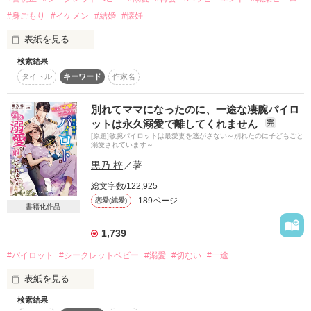
実際の団体などとは全く関係ありません。

#身ごもり
#イケメン
#結婚
#懐妊
表紙を見る
検索結果
エリート警視正の一途な愛に包まれて

作品を読む
タイトル
キーワード
作家名
岡本　佳純（おかもと　かすみ）２４歳

フラワーショップ店員

別れてママになったのに、一途な凄腕パイロ
ットは永久溺愛で離してくれません
完
鮫島　瞬（さめじま　しゅん）２９歳

[原題]敏腕パイロットは最愛妻を逃がさない～別れたのに子どもごと
警視庁勤務

溺愛されています～
黒乃 梓
／著
「俺は立派な人間なんかじゃないよ。君を彼女にしたくて焦っ
てるただの男だ」

総文字数/122,925
189ページ
恋愛(純愛)
書籍化作品
　家族を亡くしながらも前向きにフラワーショップで働く佳純
は、客として店に通っていた鮫島瞬に告白され恋人になる。

1,739
　信念を持って職務にあたる瞬を心から愛し、瞬も佳純を深い
愛情で包む。

#パイロット
#シークレットベビー
#溺愛
#切ない
#一途
　初めて結ばれた日、この幸せはずっと続くと思っていたのに
――

表紙を見る
検索結果
「短い間でしたけど、ありがとうございました」

どうして彼が私を選んだのかはわからない
