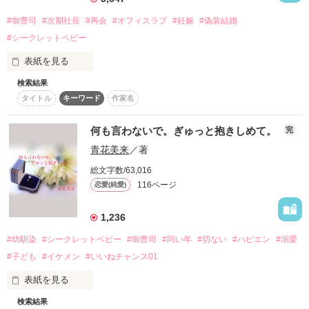
極秘出産が即バレてしまいました

#御曹司
#次期社長
#再会
#オフィスラブ
#妊娠
#偽装結婚
#シークレットベビー
＝＝＝＝＝＝＝＝＝

表紙を見る
作品を読む
旧財閥家の跡取り

久道　皇樹（くどう　こうき）

検索結果
31歳

タイトル
キーワード
作家名
偽装の婚約者を愛してしまい、

結果的に別れを選んだ後に発覚したのは

×

なんと三つ子の妊娠。

何も言わないで。ぎゅっと抱きしめて。
完
旧経営者一族　没落令嬢

青花美来
／著
彼には内緒で出産し、

芙芝　楓（ふしば　かえで）

かわいい我が子たちと暮らす

28歳

総文字数/63,016
平穏な生活が続くと思っていたのに…

116ページ
恋愛(純愛)
柚希（ゆずき）　二歳半・男の子

海外出張から帰国した彼は、

柑音（かのん）　二歳半・女の子

1,236
なぜか私を迎えに来た。

＝＝＝＝＝＝＝＝＝

#幼馴染
#シークレットベビー
#御曹司
#同い年
#切ない
#ハピエン
#溺愛
#子ども
#イケメン
#いいねチャンス01
「俺はあの頃からずっと、

そして今でも、きみが好きだ」

「相当あきらめが悪いけど、言わせてくれ

表紙を見る
今も昔も愛しているのは君だけだ」

検索結果