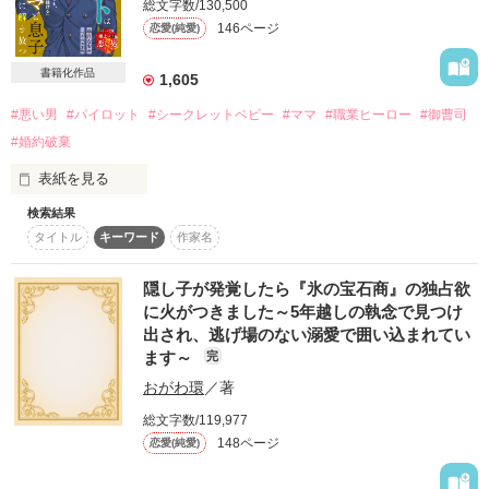
総文字数/130,500
146ページ
恋愛(純愛)
詳しく検索
書籍化作品
検索対象
1,605
タイトル
キーワード
作家名
表紙コメント
#悪い男
#パイロット
#シークレットベビー
#ママ
#職業ヒーロー
#御曹司
#婚約破棄
あらすじ
表紙を見る
ジャンル
検索結果
☆☆☆☆☆☆☆☆☆☆☆☆

タイトル
キーワード
作家名
「こういうこと、ほかの男にもしたのか？」

感想
隠し子が発覚したら『氷の宝石商』の独占欲
☆☆☆☆☆☆☆☆☆☆☆☆

に火がつきました～5年越しの執念で見つけ
ステータス
全て
完結
更新中
出され、逃げ場のない溺愛で囲い込まれてい
１歳の息子を育てる

ます～
完
作品の長さ
長編
中編
短編
寺坂和葉（てらさかかずは)は、

おがわ環
／著
作品の長さについて
総文字数/119,977
二年前、突然婚約者に

148ページ
恋愛(純愛)
裏切られて捨てられた

コンテスト
息子の父親、
