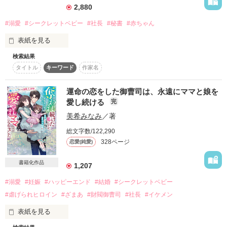
2,880
大手化粧品メーカー:TOKIWA

#溺愛
#シークレットベビー
#社長
#秘書
#赤ちゃん
副社長付第一秘書

表紙を見る
津田島 舞花

Tsudashima Maika

検索結果
叶わない恋なのは承知の上

タイトル
キーワード
作家名
愛する人とのたった一夜を胸に生きていくつもりだった

×

運命の恋をした御曹司は、永遠にママと娘を
この子とともに……。

愛し続ける
完
大手総合商社: 佐久間商事

美希みなみ
／著
専務取締役

高垣都子（たかがきみやこ）26歳

総文字数/122,290
副社長秘書

鷲尾 隼也

328ページ
恋愛(純愛)
Washio Shunya

×

書籍化作品
1,207
岩切要（いわきりかなめ）31歳

*･゜ﾟ･*:.｡..｡.:*･･*:.｡. .｡.:*･゜ﾟ･*

#溺愛
#妊娠
#ハッピーエンド
#結婚
#シークレットベビー
岩切製紙株式会社副社長

#虐げられヒロイン
#ざまあ
#財閥御曹司
#社長
#イケメン
表紙を見る
もうあなたには会わないと決めたのに……。
