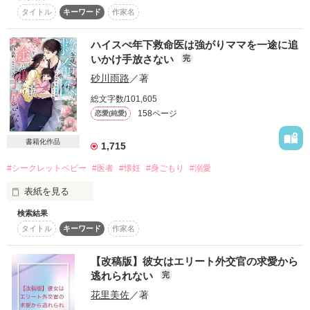
美夜の長年の片想いにピリオドが打たれた日。

タイトル
キーワード
作家名
美夜と壱夜は出逢った。

自分と瓜二つの瞳を持つ輝の存在に驚愕し、執着を露にしなが
すれ違う二人が再会する日はくるのか……。

ら追いかける昂輝。

ハイスぺ年下救命医は強がりママを一途に追
必死に逃げようとする蒼乃だが、昂輝は、じわじわと追い詰め
る。

いかけ手放さない
完
東雲財閥御曹司

砂川雨路
／著
五年前の、買収劇に隠された真実。

東雲壱夜

否応なく巻き込まれていく、巨大な陰謀。

総文字数/101,605
158ページ
恋愛(純愛)
×

後悔に身を焦がす天才社長の溺愛と、自立を誓うシングルマザ
ーの、すれちがいの恋物語。

書籍化作品
『フラワーショップローズ』勤務

1,715
一粒のサファイアが導く、家族の再生を描いたラグジュアリ
ー・ロマンス。

#シークレットベビー
#医者
#懐妊
#身ごもり
#溺愛
花木美夜

表紙を見る
【登場人物】

検索結果
白河蒼乃（しらかわ あおの）：研磨師。及川匠の孫。　24歳
タイトル
キーワード
作家名
別れた恋人の子どもを妊娠している

表紙絵はイラストAC様よりお借りしています。

→29歳

御堂昂輝（みどう　こうき）：御堂ジュエリーの社長。氷の宝
嫌いで別れた人じゃない

【改稿版】彼女はエリート外交官の求愛から
石商と呼ばれる。　28歳→33歳

愛して愛して、別れた人

逃れられない
完
✨素敵なレビューありがとうございます✨

白河輝（しらかわ　ひかる）：4歳

吉岡ミホ様

花里美佐
／著
あの人が他の誰かと幸せになってくれるよう祈りながら

らびぽろ様

及川匠（おいかわ　たくみ）：伝説の研磨師。蒼乃の祖父。

私はひとりでこの子を育てたい
