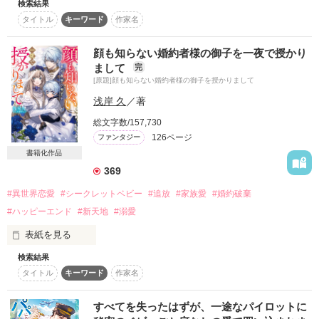
検索結果
「俺と結婚しないか」

タイトル
キーワード
作家名
婚活パーティーで突然のプロポーズ

提示されたのは、三年間限定の契約結婚？！

顔も知らない婚約者様の御子を一夜で授かり
作品を読む
まして
完
「君を妻としてドイツに連れて行く」

[原題]顔も知らない婚約者様の御子を授かりまして
浅岸 久
／著
少しずつ本物の夫婦になれると思ってた

一緒に婚姻届を出しに行くのを楽しみにしてた

総文字数/157,730
126ページ
ファンタジー
だけど、そう思ってたのは私だけだった……

書籍化作品
彼が欲していたのは

369
恋愛感情を向けてこない便宜上の妻という存在

#異世界恋愛
#シークレットベビー
#追放
#家族愛
#婚約破棄
だから妊娠に気付いても知らせずに

#ハッピーエンド
#新天地
#溺愛
すべてを断ち切ってひとりで育てると決めたのに

表紙を見る
検索結果
どれだけ努力しても父に認められず、

トリリンガルの帰国子女　旅行代理店 勤務

タイトル
キーワード
作家名
悪意ある噂で悪女と呼ばれ嘲笑されていた侯爵令嬢カティア。

吉川 沙綾（25）

×

顔も知らない『引きこもり王太子』との望まぬ結婚も間近にな
エリート外交官　外務省 経済局政策課 所属

すべてを失ったはずが、一途なパイロットに
り、

城之内 拓海（28）
