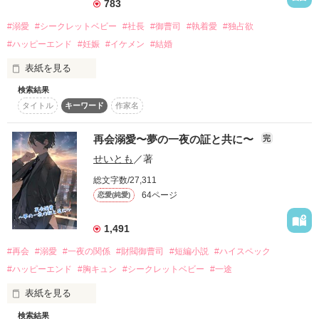
783
超短編！フェチから始まる溺愛コンテスト
#溺愛
#シークレットベビー
#社長
#御曹司
#執着愛
#独占欲
橘遼一（たちばなりょういち）は、

スターツ出版小説投稿サイト合同企画「1話からの長編大
賞」ベリーズカフェ会場
#ハッピーエンド
#妊娠
#イケメン
#結婚
自己の利益のためならば、

恋人を切り捨てることもできる冷酷な人

表紙を見る
その他の条件
動画あり
コミックあり
検索結果
「やっと、捕まえた。俺から逃げ切れると思ったか？」

それは再会してからも同じはず…

タイトル
キーワード
作家名
五年前。

だった…けれど…？

宝石の研磨師として修行に励んでいた白河蒼乃は、愛した男、
再会溺愛〜夢の一夜の証と共に〜
完
御堂昂輝に裏切られ、祖父の工房を奪われた。

☆★☆★☆★☆★

せいとも
／著
絶望の底に叩き落とされながらも、彼の子を宿していた蒼乃
は、真実を隠したまま姿を消す。

※この作品は、６/10発売予定の【極上の悪い男シリーズ】第３
総文字数/27,311
弾の改稿前のものになります。書籍化にあたり一部内容を変更
64ページ
恋愛(純愛)
しております。

時は流れる。

1,491
都会の片隅で宝石鑑定士として働きながら、四歳の息子・輝を
☆追記

育てる蒼乃。

6/1番外編をアップしました。

#再会
#溺愛
#一夜の関係
#財閥御曹司
#短編小説
#ハイスペック
だが、運命は残酷に二人を再会させる。かつての恋人は、業界
書籍ももうすぐ発売しますのでぜひぜひよろしくお願いしま
#ハッピーエンド
#胸キュン
#シークレットベビー
#一途
の頂点に君臨し『氷の宝石商』と畏怖される非情な経営者とな
す！
っていた。

表紙を見る
「……俺の、俺と蒼乃の子だ」 

検索結果
作品を読む