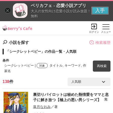
ベリカフェ - 恋愛小説アプリ
入手
大人の女性向け恋愛小説が読み放題！
無料
ログイン
メニュー
小説を探す
検索履歴
「シークレットベビー」の作品一覧・人気順
条件
シークレットベビー |
タイトル, キーワード, 作
対象
再検索
家名
138
件
検索ワード
裏切りパイロットは秘めた熱情愛をママと息
を含む
子に解き放つ【極上の悪い男シリーズ】
完
皐月なおみ
／著
を除く