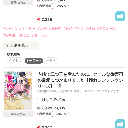
総文字数/121,846
書籍化作品
町工場の社長令嬢

作品を読む
255ページ
ベリーズファンタジー様より刊行予定です

恋愛(純愛)
×

柴崎 拓真（しばさき たくま）

｡*⑅୨୧┈┈┈┈┈┈┈┈┈┈┈┈┈┈୨୧⑅*｡
2,326
パイロット・大手航空会社の次期社長

#シークレットベビー
#双子
#身分差
#結婚
#溺愛
#妊娠
#プロポーズ
#御曹司
#執着愛
#身ごもり
作品を読む
父親をきっかけに知り合った男性に、だんだん惹かれて、恋を
して。

表紙を見る
けれど、情熱的な一夜を過ごした直後に彼の長期海外出張が決
検索結果
「真実を伝えれば

まり、

タイトル
キーワード
作家名
きっと自身のすべてをなげうってでも

しばらく連絡を取るのも難しくなる。

私や子どもたちを優先してくれたと思う

内緒で三つ子を産んだのに、クールな御曹司
その間に父は病に倒れ、

でも――」

の最愛につかまりました【憧れシンデレラシ
叔父に会社を乗っ取られてしまう。

リーズ】
完
横領の疑惑をかけられて、会社を追われて失意のどん底にいた
[原題]婚約破棄したはずの御曹司と、愛され三つ子育児始めます。
彼のためを思って

中、

宝月なごみ
／著
身を隠した

さらに妊娠が判明して……

総文字数/123,895
はずだったのに

247ページ
恋愛(純愛)
書籍化作品
素敵なレビューをありがとうございます！

――子どもたちがパパそっくりで

3,347