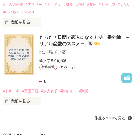
#大人の恋愛
#アラサー
#ドキドキ
#成長
#純愛
#友達
#ギャップ
#切ない
関　諒太（２５）

是非本箱へご登録願います♪

２０１７に投稿した【栞の恋】

#いいねチャンス01
のリメイク版です。

※

好きな人と両想いになったら

”たった7日間で恋人になる方法”

表紙を見る
次は何が起きるの？

を未読でも

☆☆☆☆☆☆☆☆

超天然ＯＬが一から学ぶ

☆お知らせ☆

問題なく楽しめますが

たった７日間で恋人になる方法 番外編 ～
恋愛工程ストーリー（笑）

合わせてお読みいただけると

リアル恋愛のススメ～
完
運命的な出逢いをした日から

ギャップが楽しめます（笑）

自分の進むべき道を模索中の

未だ手を繋ぐことさえ

数日後のお話

北川 唯子
／著
カフェ店員

まともにできない朱音に

総文字数/18,496
異性の後輩が出来て…

第二章として【栞の愛】追加しました

35ページ
恋愛(純愛)
進藤　江梨子（28）　

作品を読む
関君との関係に新たな変化が訪れる！？

その後の二人が気になる方のみ

✖

お楽しみください♪

0
Sweet break初めての夏編

進むべき道をしっかりと歩む

お楽しみください(^^♪

#ドキドキ
#恋愛工程
#大人女子
#胸キュン
#溺愛
アラサー男子

表紙を見る
小野崎　恭介（32）　

2022.８.12

作品を読む
☆☆☆☆☆☆

作品をすべて見る
二人の出会いが、

ファン限定作品

新しい未来を拓くスタートになる

いよいよ無事完結です（笑）！！
