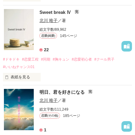
”たった7日間で恋人になる方法”

・・・・・・・・・

その裏側で起きていたサイドストーリー

Sweet break Ⅳ
完
【あなたは、心の中に自分ではない

北川 唯子
／著
笹森　栞（26歳）

愛する人がいる人を愛せますか？】

総文字数/89,962
145ページ
恋愛(純愛)
×

ほんのり不思議でちょっぴり刹那い

謎の男性（？）

大人の恋愛ストーリー

22
#ドキドキ
#恋愛工程
#同期
#胸キュン
#恋愛初心者
#クール男子
2023.12.24　更新

・・・・・・・・・

（1章全アップしました(^^)/）

#いいねチャンス01
・・・・・・・・・・・・・・・・・

表紙を見る
平凡な毎日に

☆☆☆☆

突然訪れた、運命的な出会い

久々の新作です(^^)

明日、君を好きになる
完
いつもとはひと味違う大人女子の恋愛もの

妄想？それとも現実？

北川 唯子
／著
恋愛初心者ＯＬ

物語は2部構成

総文字数/111,249
倉沢　朱音（２４）

最後のページで

只今前半の１章を公開中！

185ページ
恋愛(その他)
あなたも

以後２章は不定期で更新予定

×

栞と共に恋に落ちる

１章目を読んで

1
冷静沈着クール男子

・・・・・・・・・・・・・

物語に興味のある方は、
