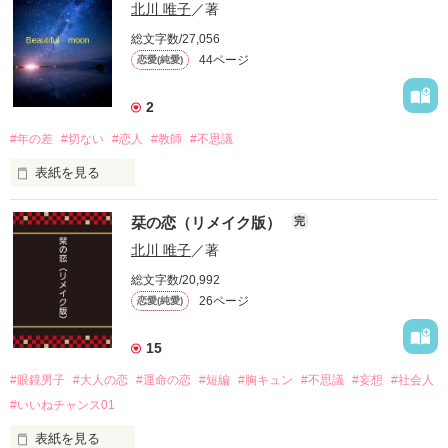
北川 唯子
／著
総文字数/27,056
44ページ
恋愛(純愛)
2
#年の差
#切ない
#恋人
#教師
#不思議
表紙を見る
・・・・・・・・・・・・・・・・

栞の恋（リメイク版）
完
北川 唯子
／著
木崎　美園　25歳　

総文字数/20,992
冷静沈着大人女子

26ページ
恋愛(純愛)
✕

15
香坂　透　　34歳　

#眼鏡男子
#大人の恋
#運命の恋
#短編
#胸キュン
#不思議
#妄想
#社会人
憂いのある温和な高校教師

#いいねチャンス01
恋愛小説

表紙を見る