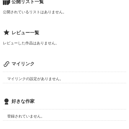
この作品は

公開リスト一覧
ずっと追っかけ読んでくださっている方

ファン登録していただいている方への

・・・・・・・・・・・・・・・・

本当にありがとうございます！

御礼作品として

公開されているリストはありません。
限定で公開します(^^)

前作『不器用な彼氏』から、

まったりスローなストーリーですが

微妙にリンクしているストーリー

こんな作品もたまにはいかが？

レビュー一覧
本篇『たった７日間で恋人になる方法』

３０を目の前に、

ちなみに次の『Sweet breakⅤ』は

の気になるその後

人生の壁に苦悩する主人公と、

いよいよ最終章！？（笑）

レビューした作品はありません。
謎の常連客

あの後、萌の身に起こった

お楽しみに！(^-^)v

現実の恋愛の先に待っていたものは？？

どこにでもいる男女が恋に落ちていく

ラブストーリー

※あとがき更新しました。

マイリンク
糖度高めな

いよいよ完結です!(^^)!

その後の物語をお楽しみください♪

☆☆☆

ずっと読み続けて下さった読者の方、

マイリンクの設定がありません。
初めてお手に取って、読んでくださってる方

2020.8.23  完結

ありがとうございます！

この作品だけでも楽しめますが

ここまで二人が歩んできた

★

恋愛工程が知りたい方は

好きな作家
※注意

是非【Sweet break】シリーズを

コンテスト応募の為、内容変わらず

ご一読ください♪

本編の続きになるので

登録されていません。
読みやすく加筆修正行いました！

未読の方は

そちらを先にお読みください

既読の方も、初めての方も、
