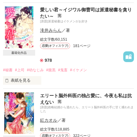
愛しい君～イジワル御曹司は派遣秘書を貪り
たい～
完
[原題]派遣秘書はイケメンがお好き
滝井みらん
／著
総文字数/60,151
181ページ
恋愛(オフィスラブ)
書籍化作品
978
#秘書
#上司
#幼なじみ
#腹黒
#鬼畜
#イケメン
表紙を見る
　お局を怒らせると怖い。

エリート脳外科医の独占愛に、今夜も私は抗
　それは、秘書室の人間なら誰でも知っている。

えない
完
　だが、怒らせて異動になる馬鹿な人間もいる。

[原題]政略結婚から逃れたら、エリート脳外科医の手に甘く捕われま
した
　ﾊﾔｾﾙﾘ

紅カオル
／著
　早瀬 瑠璃（♀）　　　　　　秘書

総文字数/118,885
　　　　　×

322ページ
恋愛(オフィスラブ)