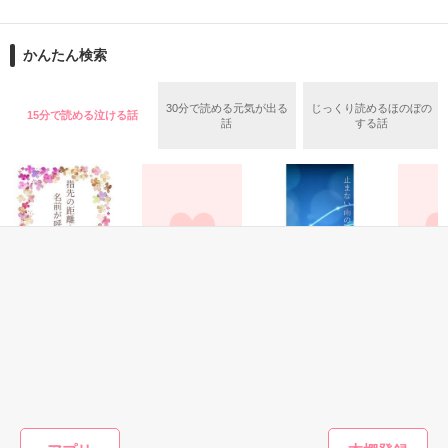
旧タイトル:極甘弁護士は逃げ腰OLを捕まえたい

エリート脳外科医

神楽　雅史　33歳

2020.8.2 完結しました！

かんたん検索
最後までお付き合いくださり、ありがとうございました。

＊＊＊＊＊＊

30分で読める元気が出る
じっくり読めるほのぼの
15分で読める泣ける話
⁂ベリーズ文庫9月刊にて書籍化していただけることになりまし
話
する話
「一度手に入れた以上

た⁂

キミを手離すつもりはない」

夢は囲碁のプロ棋士、夢破れ今は平凡な庶務係ＯＬ

通い合う心と裏腹に

清家　夏美（28）

家族を巻き込んだ過去が

（きよいえ　なつみ）

ふたりを引き離しにかかる

×

2022年1月

祖父江弁護士事務所の次男坊、眉目秀麗な売れっ子弁護士

恋愛(純愛)
恋愛(その他)
恋愛(キケン・ダーク)
恋愛(学園)
祖父江　拓海（28）

指先の距離〜歯医
この涙が君への思
止まない雨の降る
～学園１
（そふえ　たくみ）

者さんの名前が呼
い
夜は
冷たい彼
べなくて〜
Aie／著
天城さくや／著
明王様／
作品を読む
オ
頼明良／著
大学時代の同窓生に突然持ちかけられたのは、互いのピンチを
回避するための『契約結婚』！？
