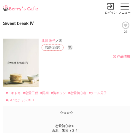
ログイン
メニュー
Sweet break Ⅳ
22
北川 唯子
／著
恋愛(純愛)
完
作品情報
#ドキドキ
#恋愛工程
#同期
#胸キュン
#恋愛初心者
#クール男子
#いいねチャンス01
☆☆☆☆
恋愛初心者ＯＬ
倉沢 朱音（２４）