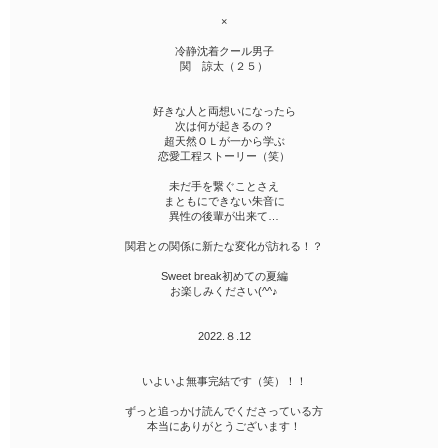
×
冷静沈着クール男子
関 諒太（２５）
好きな人と両想いになったら
次は何が起きるの？
超天然ＯＬが一から学ぶ
恋愛工程ストーリー（笑）
未だ手を繋ぐことさえ
まともにできない朱音に
異性の後輩が出来て…
関君との関係に新たな変化が訪れる！？
Sweet break初めての夏編
お楽しみください(^^♪
2022.８.12
いよいよ無事完結です（笑）！！
ずっと追っかけ読んでくださっている方
本当にありがとうございます！