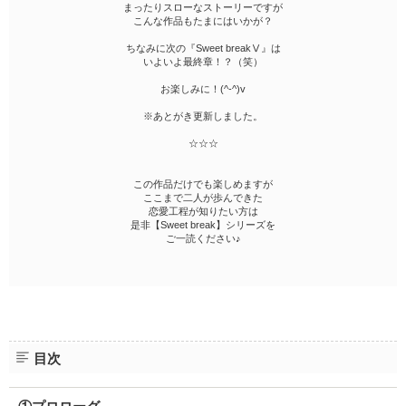
まったりスローなストーリーですが
こんな作品もたまにはいかが？
ちなみに次の『Sweet breakⅤ』は
いよいよ最終章！？（笑）
お楽しみに！(^-^)v
※あとがき更新しました。
☆☆☆
この作品だけでも楽しめますが
ここまで二人が歩んできた
恋愛工程が知りたい方は
是非【Sweet break】シリーズを
ご一読ください♪
目次