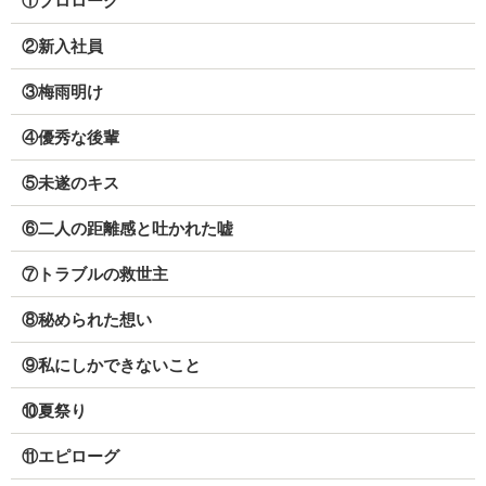
①プロローグ
②新入社員
③梅雨明け
④優秀な後輩
⑤未遂のキス
⑥二人の距離感と吐かれた嘘
⑦トラブルの救世主
⑧秘められた想い
⑨私にしかできないこと
⑩夏祭り
⑪エピローグ