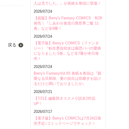
人は兄でした。』が表紙＆巻頭に登場！
2026/07/24
【紙版】Berry's Fantasy COMICS 8/28
発売！『しあわせ食堂の異世界ご飯 11
巻』など全8冊！
2026/07/24
【電子版】Berry's COMICS（ファンタ
戻る
ジー）『転生悪役幼女は最恐パパの愛娘
になりました 5巻』など全7冊が本日発
売！
2026/07/24
Berry's FantasyVol.83 表紙＆巻頭は『親
愛なる旦那様、妻の役目は世継ぎを設け
るだけと聞いておりましたが』
2026/07/21
【7/21】編集部オススメ小説全2作品
UP！
2026/07/17
【電子版】Berry's COMICSは7月24日発
売予定♪コミックページでチェック！