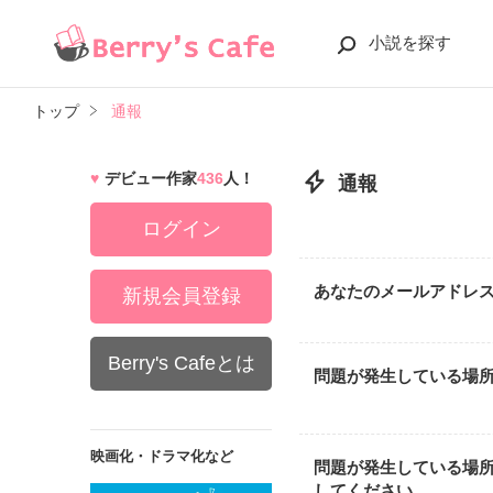
小説を探す
トップ
通報
デビュー作家
436
人！
通報
ログイン
あなたのメールアドレ
新規会員登録
Berry's Cafeとは
問題が発生している場
映画化・ドラマ化など
問題が発生している場
してください