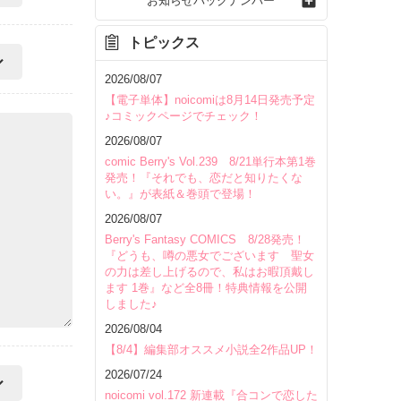
お知らせバックナンバー
トピックス
2026/08/07
【電子単体】noicomiは8月14日発売予定
♪コミックページでチェック！
2026/08/07
comic Berry's Vol.239 8/21単行本第1巻
発売！『それでも、恋だと知りたくな
い。』が表紙＆巻頭で登場！
2026/08/07
Berry's Fantasy COMICS 8/28発売！
『どうも、噂の悪女でございます 聖女
の力は差し上げるので、私はお暇頂戴し
ます 1巻』など全8冊！特典情報を公開
しました♪
2026/08/04
【8/4】編集部オススメ小説全2作品UP！
2026/07/24
noicomi vol.172 新連載『合コンで恋した