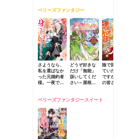
く
が息子に負け
ベリーズファンタジー
じと溺愛して
きます～
さようなら、
どうぞ好きな
陰で国を支え
転
私を選ばなか
だけ「無能」
ていたのは私
と
った元婚約者
扱いしてくだ
ですが、王家
っ
様。一夜で大
さい～屋根裏
の皆さんお忘
国
国君主の身ご
部屋の本の
れですか？～
に
もり妃になり
虫、実は国を
追放された隠
不
ベリーズファンタジースイート
ました２
動かす万能令
れ才女の辺境
保
嬢でした～
スローライフ
で
計画～
能
し