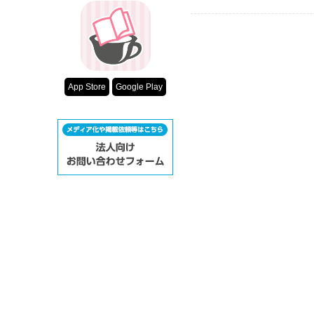
App Store
Google Play