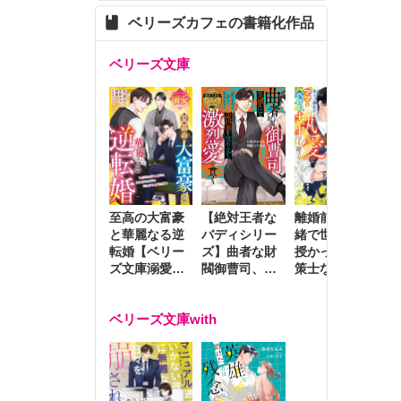
ベリーズカフェの書籍化作品
ベリーズ文庫
至高の大富豪
離婚前夜に内
冷
【絶対王者な
と華麗なる逆
緒で世継ぎを
や
バディシリー
転婚【ベリー
授かったら～
生
ズ】曲者な財
ズ文庫溺愛ア
策士な御曹司
を
閥御曹司、笑
ンソロジー】
はママとベビ
～
顔の圧で契約
ーを執愛で守
つ
妻を攻め立て
ベリーズ文庫with
り離さない～
様
激烈愛で貫く
し