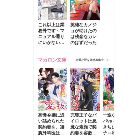
これ以上は業
英雄なカノジ
務外です～マ
ョが助けたの
ニュアル通り
は残念なカレ
にいかない彼
のはずだった
に無難な日々
を崩されて～
マカロン文庫
恋愛小説を随時募集中
高慢令嬢に追
完璧王子なパ
一途な社長パ
執
い詰められた
イロットは悪
パvsママ大好
士
契約妻を、凄
魔な素顔で契
きちびっこ息
偽
腕外科医はこ
約妻を容赦な
子～私を捨て
情
の手で愛し抜
く激愛する
たはずの元夫
堕