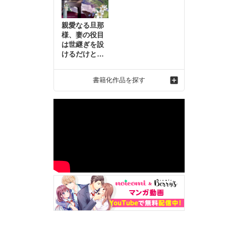
親愛なる旦那
様、妻の役目
は世継ぎを設
けるだけと聞
いておりまし
たが～虐げら
書籍化作品を探す
れ才女の幸せ
な結婚～2