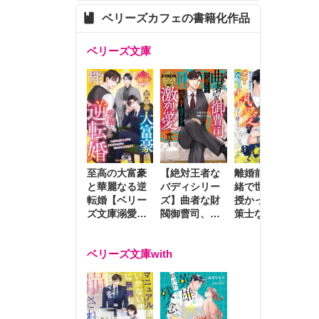
ベリーズカフェの書籍化作品
ベリーズ文庫
至高の大富豪
離婚前夜に内
冷
【絶対王者な
と華麗なる逆
緒で世継ぎを
や
バディシリー
転婚【ベリー
授かったら～
生
ズ】曲者な財
ズ文庫溺愛ア
策士な御曹司
を
閥御曹司、笑
ンソロジー】
はママとベビ
～
顔の圧で契約
ーを執愛で守
つ
妻を攻め立て
ベリーズ文庫with
り離さない～
様
激烈愛で貫く
し