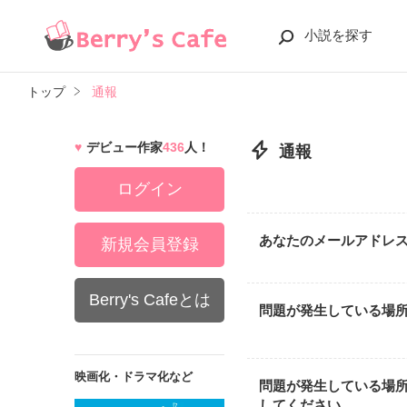
小説を探す
トップ
通報
デビュー作家
436
人！
通報
ログイン
あなたのメールアドレ
新規会員登録
Berry's Cafeとは
問題が発生している場
映画化・ドラマ化など
問題が発生している場
してください