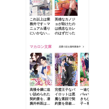
これ以上は業
英雄なカノジ
務外です～マ
ョが助けたの
ニュアル通り
は残念なカレ
にいかない彼
のはずだった
に無難な日々
を崩されて～
マカロン文庫
恋愛小説を随時募集中
高慢令嬢に追
完璧王子なパ
一途な社長パ
執
い詰められた
イロットは悪
パvsママ大好
士
契約妻を、凄
魔な素顔で契
きちびっこ息
偽
腕外科医はこ
約妻を容赦な
子～私を捨て
情
の手で愛し抜
く激愛する
たはずの元夫
堕