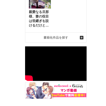
親愛なる旦那
様、妻の役目
は世継ぎを設
けるだけと聞
いておりまし
たが～虐げら
書籍化作品を探す
れ才女の幸せ
な結婚～2