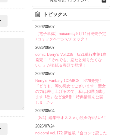
お知らせバックナンバー
トピックス
2026/08/07
【電子単体】noicomiは8月14日発売予定
♪コミックページでチェック！
2026/08/07
comic Berry's Vol.239 8/21単行本第1巻
発売！『それでも、恋だと知りたくな
い。』が表紙＆巻頭で登場！
2026/08/07
Berry's Fantasy COMICS 8/28発売！
『どうも、噂の悪女でございます 聖女
の力は差し上げるので、私はお暇頂戴し
ます 1巻』など全8冊！特典情報を公開
しました♪
2026/08/04
【8/4】編集部オススメ小説全2作品UP！
2026/07/24
noicomi vol.172 新連載『合コンで恋した