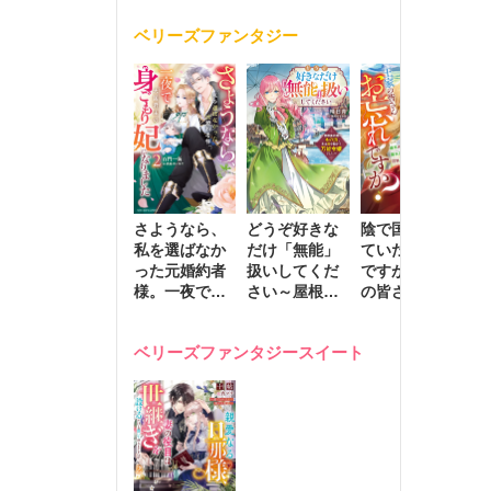
く
が息子に負け
ベリーズファンタジー
じと溺愛して
きます～
さようなら、
どうぞ好きな
陰で国を支え
転
私を選ばなか
だけ「無能」
ていたのは私
と
った元婚約者
扱いしてくだ
ですが、王家
っ
様。一夜で大
さい～屋根裏
の皆さんお忘
国
国君主の身ご
部屋の本の
れですか？～
に
もり妃になり
虫、実は国を
追放された隠
不
ベリーズファンタジースイート
ました２
動かす万能令
れ才女の辺境
保
嬢でした～
スローライフ
で
計画～
能
し