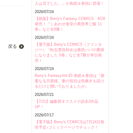
人は兄でした。』が表紙＆巻頭に登場！
2026/07/24
【紙版】Berry's Fantasy COMICS 8/28
発売！『しあわせ食堂の異世界ご飯 11
巻』など全8冊！
2026/07/24
【電子版】Berry's COMICS（ファンタ
戻る
ジー）『転生悪役幼女は最恐パパの愛娘
になりました 5巻』など全7冊が本日発
売！
2026/07/24
Berry's FantasyVol.83 表紙＆巻頭は『親
愛なる旦那様、妻の役目は世継ぎを設け
るだけと聞いておりましたが』
2026/07/21
【7/21】編集部オススメ小説全2作品
UP！
2026/07/17
【電子版】Berry's COMICSは7月24日発
売予定♪コミックページでチェック！