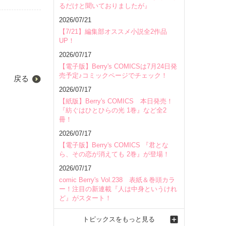
るだけと聞いておりましたが』
2026/07/21
【7/21】編集部オススメ小説全2作品
UP！
2026/07/17
【電子版】Berry's COMICSは7月24日発
売予定♪コミックページでチェック！
戻る
2026/07/17
【紙版】Berry's COMICS 本日発売！
『紡ぐはひとひらの光 1巻』など全2
冊！
2026/07/17
【電子版】Berry's COMICS 『君とな
ら、その恋が消えても 2巻』が登場！
2026/07/17
comic Berry's Vol.238 表紙＆巻頭カラ
ー！注目の新連載『人は中身というけれ
ど』がスタート！
トピックスをもっと見る