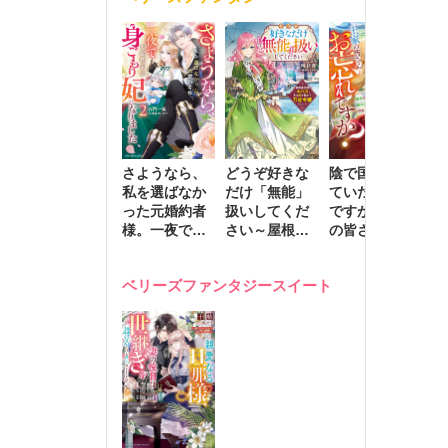
きます～
さようなら、
どうぞ好きな
陰で国を支え
転
私を選ばなか
だけ「無能」
ていたのは私
と
った元婚約者
扱いしてくだ
ですが、王家
っ
様。一夜で大
さい～屋根裏
の皆さんお忘
国
国君主の身ご
部屋の本の
れですか？～
に
もり妃になり
虫、実は国を
追放された隠
不
ベリーズファンタジースイート
ました２
動かす万能令
れ才女の辺境
保
嬢でした～
スローライフ
で
計画～
能
し