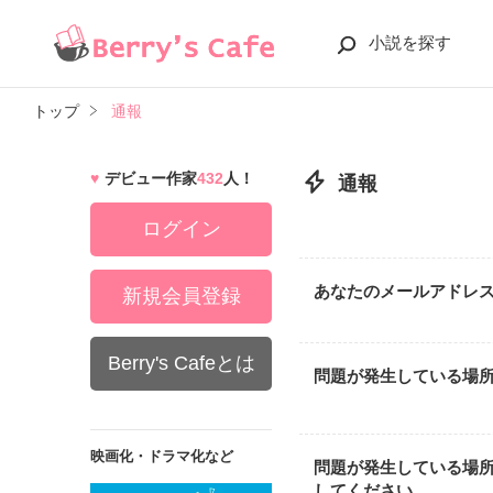
小説を探す
トップ
通報
デビュー作家
432
人！
通報
ログイン
あなたのメールアドレ
新規会員登録
Berry's Cafeとは
問題が発生している場
映画化・ドラマ化など
問題が発生している場
してください