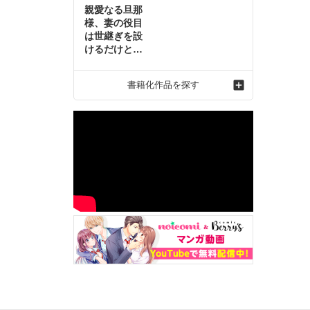
親愛なる旦那
様、妻の役目
は世継ぎを設
けるだけと聞
いておりまし
たが～虐げら
書籍化作品を探す
れ才女の幸せ
な結婚～2