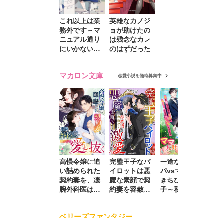
これ以上は業
英雄なカノジ
務外です～マ
ョが助けたの
ニュアル通り
は残念なカレ
にいかない彼
のはずだった
に無難な日々
を崩されて～
マカロン文庫
恋愛小説を随時募集中
高慢令嬢に追
完璧王子なパ
一途な社長パ
執
い詰められた
イロットは悪
パvsママ大好
士
契約妻を、凄
魔な素顔で契
きちびっこ息
偽
腕外科医はこ
約妻を容赦な
子～私を捨て
情
の手で愛し抜
く激愛する
たはずの元夫
堕
く
が息子に負け
ベリーズファンタジー
じと溺愛して