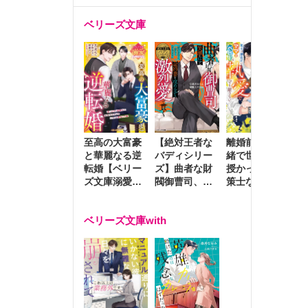
ベリーズ文庫
至高の大富豪
離婚前夜に内
冷
【絶対王者な
と華麗なる逆
緒で世継ぎを
や
バディシリー
転婚【ベリー
授かったら～
生
ズ】曲者な財
ズ文庫溺愛ア
策士な御曹司
を
閥御曹司、笑
ンソロジー】
はママとベビ
～
顔の圧で契約
ーを執愛で守
つ
妻を攻め立て
ベリーズ文庫with
り離さない～
様
激烈愛で貫く
し