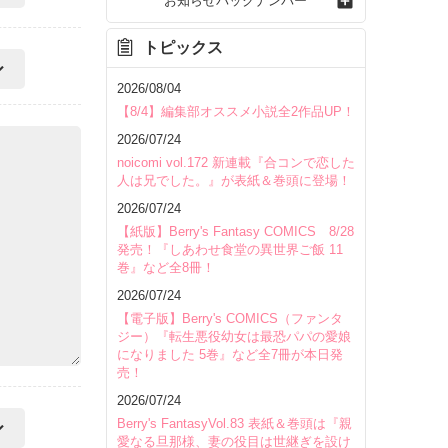
お知らせバックナンバー
トピックス
2026/08/04
【8/4】編集部オススメ小説全2作品UP！
2026/07/24
noicomi vol.172 新連載『合コンで恋した
人は兄でした。』が表紙＆巻頭に登場！
2026/07/24
【紙版】Berry's Fantasy COMICS 8/28
発売！『しあわせ食堂の異世界ご飯 11
巻』など全8冊！
2026/07/24
【電子版】Berry's COMICS（ファンタ
ジー）『転生悪役幼女は最恐パパの愛娘
になりました 5巻』など全7冊が本日発
売！
2026/07/24
Berry's FantasyVol.83 表紙＆巻頭は『親
愛なる旦那様、妻の役目は世継ぎを設け