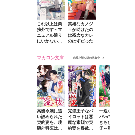
これ以上は業
英雄なカノジ
務外です～マ
ョが助けたの
ニュアル通り
は残念なカレ
にいかない彼
のはずだった
に無難な日々
を崩されて～
マカロン文庫
恋愛小説を随時募集中
高慢令嬢に追
完璧王子なパ
一途な社長パ
執
い詰められた
イロットは悪
パvsママ大好
士
契約妻を、凄
魔な素顔で契
きちびっこ息
偽
腕外科医はこ
約妻を容赦な
子～私を捨て
情
の手で愛し抜
く激愛する
たはずの元夫
堕