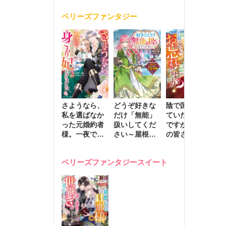
く
が息子に負け
ベリーズファンタジー
じと溺愛して
きます～
さようなら、
どうぞ好きな
陰で国を支え
転
私を選ばなか
だけ「無能」
ていたのは私
と
った元婚約者
扱いしてくだ
ですが、王家
っ
様。一夜で大
さい～屋根裏
の皆さんお忘
国
国君主の身ご
部屋の本の
れですか？～
に
もり妃になり
虫、実は国を
追放された隠
不
ベリーズファンタジースイート
ました２
動かす万能令
れ才女の辺境
保
嬢でした～
スローライフ
で
計画～
能
し