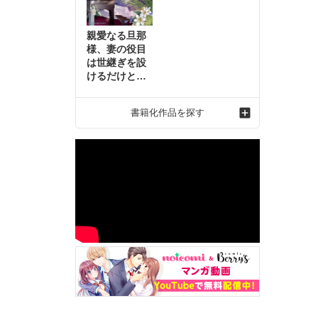
親愛なる旦那
様、妻の役目
は世継ぎを設
けるだけと聞
いておりまし
たが～虐げら
書籍化作品を探す
れ才女の幸せ
な結婚～2