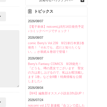
お知らせバックナンバー
トピックス
2026/08/07
【電子単体】noicomiは8月14日発売予定
♪コミックページでチェック！
2026/08/07
comic Berry's Vol.239 8/21単行本第1巻
発売！『それでも、恋だと知りたくな
い。』が表紙＆巻頭で登場！
2026/08/07
Berry's Fantasy COMICS 8/28発売！
『どうも、噂の悪女でございます 聖女
の力は差し上げるので、私はお暇頂戴し
ます 1巻』など全8冊！特典情報を公開
しました♪
2026/08/04
【8/4】編集部オススメ小説全2作品UP！
2026/07/24
noicomi vol.172 新連載『合コンで恋した