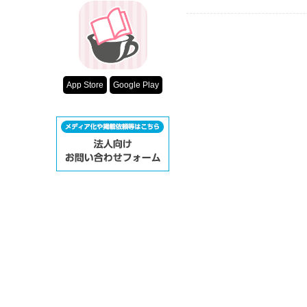
App Store
Google Play