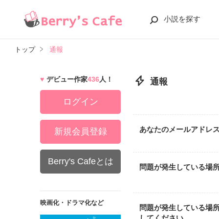
小説を探す
トップ
通報
デビュー作家
436
人！
通報
ログイン
あなたのメールアドレ
新規会員登録
Berry's Cafeとは
問題が発生している場
映画化・ドラマ化など
問題が発生している場
してください