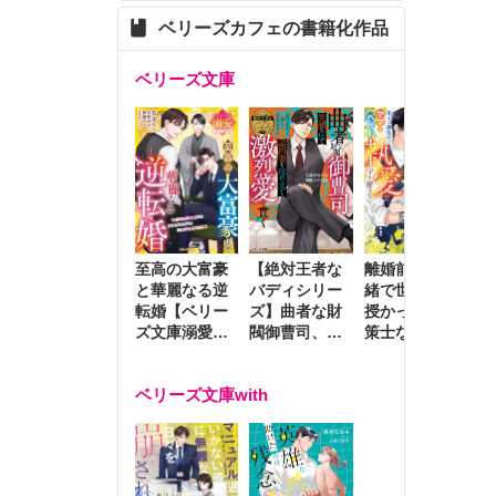
ベリーズカフェの書籍化作品
ベリーズ文庫
至高の大富豪
離婚前夜に内
冷
【絶対王者な
と華麗なる逆
緒で世継ぎを
や
バディシリー
転婚【ベリー
授かったら～
生
ズ】曲者な財
ズ文庫溺愛ア
策士な御曹司
を
閥御曹司、笑
ンソロジー】
はママとベビ
～
顔の圧で契約
ーを執愛で守
つ
妻を攻め立て
ベリーズ文庫with
り離さない～
様
激烈愛で貫く
し