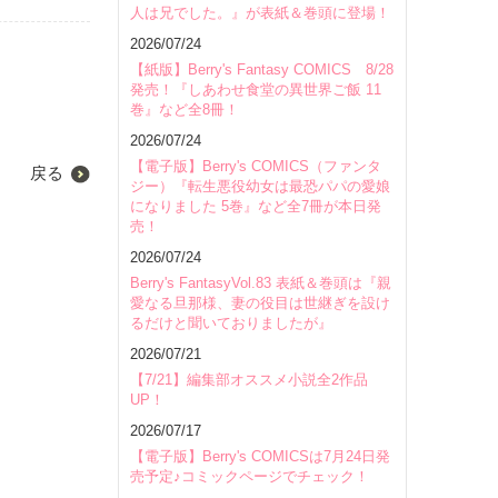
人は兄でした。』が表紙＆巻頭に登場！
2026/07/24
【紙版】Berry's Fantasy COMICS 8/28
発売！『しあわせ食堂の異世界ご飯 11
巻』など全8冊！
2026/07/24
【電子版】Berry's COMICS（ファンタ
戻る
ジー）『転生悪役幼女は最恐パパの愛娘
になりました 5巻』など全7冊が本日発
売！
2026/07/24
Berry's FantasyVol.83 表紙＆巻頭は『親
愛なる旦那様、妻の役目は世継ぎを設け
るだけと聞いておりましたが』
2026/07/21
【7/21】編集部オススメ小説全2作品
UP！
2026/07/17
【電子版】Berry's COMICSは7月24日発
売予定♪コミックページでチェック！