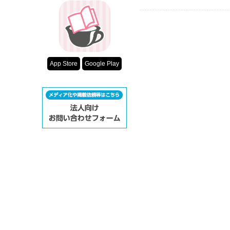
App Store
Google Play