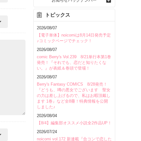
お知らせバックナンバー
トピックス
2026/08/07
【電子単体】noicomiは8月14日発売予定
♪コミックページでチェック！
2026/08/07
comic Berry's Vol.239 8/21単行本第1巻
発売！『それでも、恋だと知りたくな
い。』が表紙＆巻頭で登場！
2026/08/07
Berry's Fantasy COMICS 8/28発売！
『どうも、噂の悪女でございます 聖女
の力は差し上げるので、私はお暇頂戴し
ます 1巻』など全8冊！特典情報を公開
しました♪
2026/08/04
【8/4】編集部オススメ小説全2作品UP！
2026/07/24
noicomi vol.172 新連載『合コンで恋した