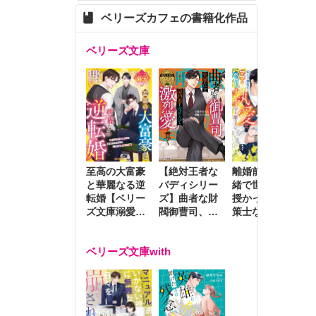
ベリーズカフェの書籍化作品
ベリーズ文庫
至高の大富豪
離婚前夜に内
冷
【絶対王者な
と華麗なる逆
緒で世継ぎを
や
バディシリー
転婚【ベリー
授かったら～
生
ズ】曲者な財
ズ文庫溺愛ア
策士な御曹司
を
閥御曹司、笑
ンソロジー】
はママとベビ
～
顔の圧で契約
ーを執愛で守
つ
妻を攻め立て
ベリーズ文庫with
り離さない～
様
激烈愛で貫く
し