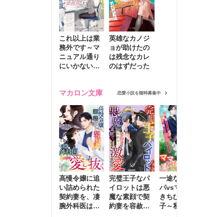
これ以上は業
英雄なカノジ
務外です～マ
ョが助けたの
ニュアル通り
は残念なカレ
にいかない彼
のはずだった
に無難な日々
を崩されて～
マカロン文庫
恋愛小説を随時募集中
高慢令嬢に追
完璧王子なパ
一途な社長パ
執
い詰められた
イロットは悪
パvsママ大好
士
契約妻を、凄
魔な素顔で契
きちびっこ息
偽
腕外科医はこ
約妻を容赦な
子～私を捨て
情
の手で愛し抜
く激愛する
たはずの元夫
堕