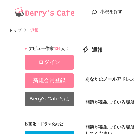
小説を探す
トップ
通報
デビュー作家
436
人！
通報
ログイン
あなたのメールアドレ
新規会員登録
Berry's Cafeとは
問題が発生している場
映画化・ドラマ化など
問題が発生している場
してください