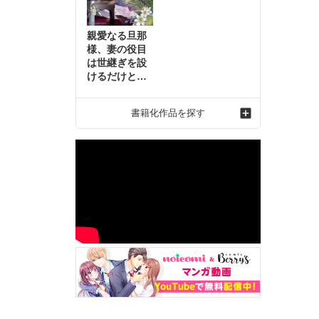
親愛なる旦那
様、妻の役目
は世継ぎを設
けるだけと聞
いておりまし
たが～虐げら
書籍化作品を探す
れ才女の幸せ
な結婚～2