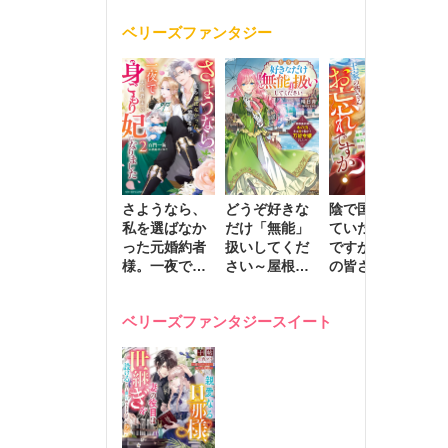
く
が息子に負け
ベリーズファンタジー
じと溺愛して
きます～
さようなら、
どうぞ好きな
陰で国を支え
転
私を選ばなか
だけ「無能」
ていたのは私
と
った元婚約者
扱いしてくだ
ですが、王家
っ
様。一夜で大
さい～屋根裏
の皆さんお忘
国
国君主の身ご
部屋の本の
れですか？～
に
もり妃になり
虫、実は国を
追放された隠
不
ベリーズファンタジースイート
ました２
動かす万能令
れ才女の辺境
保
嬢でした～
スローライフ
で
計画～
能
し