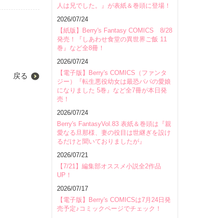
人は兄でした。』が表紙＆巻頭に登場！
2026/07/24
【紙版】Berry's Fantasy COMICS 8/28
発売！『しあわせ食堂の異世界ご飯 11
巻』など全8冊！
2026/07/24
【電子版】Berry's COMICS（ファンタ
戻る
ジー）『転生悪役幼女は最恐パパの愛娘
になりました 5巻』など全7冊が本日発
売！
2026/07/24
Berry's FantasyVol.83 表紙＆巻頭は『親
愛なる旦那様、妻の役目は世継ぎを設け
るだけと聞いておりましたが』
2026/07/21
【7/21】編集部オススメ小説全2作品
UP！
2026/07/17
【電子版】Berry's COMICSは7月24日発
売予定♪コミックページでチェック！