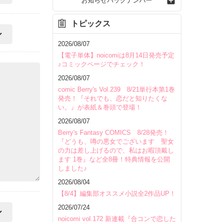
お知らせバックナンバー
トピックス
2026/08/07
【電子単体】noicomiは8月14日発売予定
♪コミックページでチェック！
2026/08/07
comic Berry's Vol.239 8/21単行本第1巻
発売！『それでも、恋だと知りたくな
い。』が表紙＆巻頭で登場！
2026/08/07
Berry's Fantasy COMICS 8/28発売！
『どうも、噂の悪女でございます 聖女
の力は差し上げるので、私はお暇頂戴し
ます 1巻』など全8冊！特典情報を公開
しました♪
2026/08/04
【8/4】編集部オススメ小説全2作品UP！
2026/07/24
noicomi vol.172 新連載『合コンで恋した