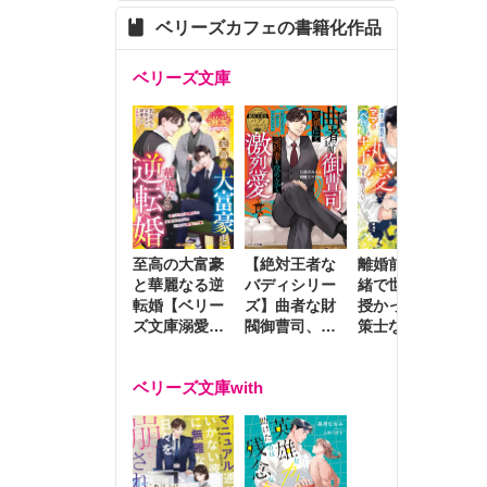
ベリーズカフェの書籍化作品
ベリーズ文庫
至高の大富豪
離婚前夜に内
冷
【絶対王者な
と華麗なる逆
緒で世継ぎを
や
バディシリー
転婚【ベリー
授かったら～
生
ズ】曲者な財
ズ文庫溺愛ア
策士な御曹司
を
閥御曹司、笑
ンソロジー】
はママとベビ
～
顔の圧で契約
ーを執愛で守
つ
妻を攻め立て
ベリーズ文庫with
り離さない～
様
激烈愛で貫く
し