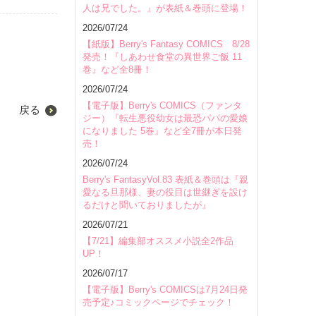
人は兄でした。』が表紙＆巻頭に登場！
2026/07/24
【紙版】Berry's Fantasy COMICS 8/28
発売！『しあわせ食堂の異世界ご飯 11
巻』など全8冊！
2026/07/24
【電子版】Berry's COMICS（ファンタ
戻る
ジー）『転生悪役幼女は最恐パパの愛娘
になりました 5巻』など全7冊が本日発
売！
2026/07/24
Berry's FantasyVol.83 表紙＆巻頭は『親
愛なる旦那様、妻の役目は世継ぎを設け
るだけと聞いておりましたが』
2026/07/21
【7/21】編集部オススメ小説全2作品
UP！
2026/07/17
【電子版】Berry's COMICSは7月24日発
売予定♪コミックページでチェック！