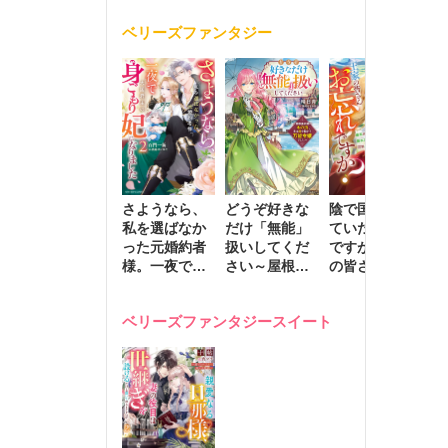
く
が息子に負け
ベリーズファンタジー
じと溺愛して
きます～
さようなら、
どうぞ好きな
陰で国を支え
転
私を選ばなか
だけ「無能」
ていたのは私
と
った元婚約者
扱いしてくだ
ですが、王家
っ
様。一夜で大
さい～屋根裏
の皆さんお忘
国
国君主の身ご
部屋の本の
れですか？～
に
もり妃になり
虫、実は国を
追放された隠
不
ベリーズファンタジースイート
ました２
動かす万能令
れ才女の辺境
保
嬢でした～
スローライフ
で
計画～
能
し