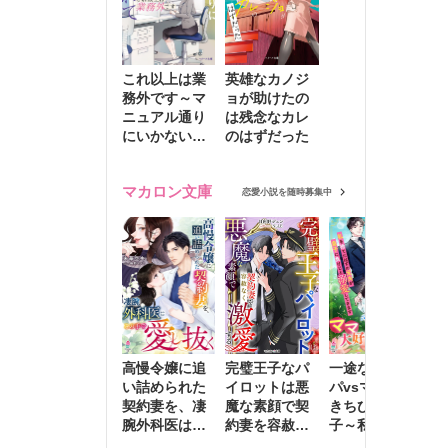
これ以上は業
英雄なカノジ
務外です～マ
ョが助けたの
ニュアル通り
は残念なカレ
にいかない彼
のはずだった
に無難な日々
を崩されて～
マカロン文庫
恋愛小説を随時募集中
高慢令嬢に追
完璧王子なパ
一途な社長パ
執
い詰められた
イロットは悪
パvsママ大好
士
契約妻を、凄
魔な素顔で契
きちびっこ息
偽
腕外科医はこ
約妻を容赦な
子～私を捨て
情
の手で愛し抜
く激愛する
たはずの元夫
堕