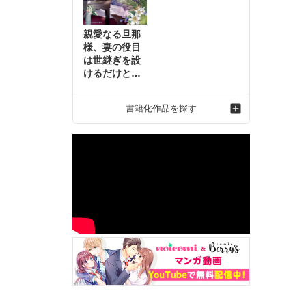
親愛なる旦那
様、妻の役目
は世継ぎを設
けるだけと聞
いておりまし
たが～虐げら
書籍化作品を探す
れ才女の幸せ
な結婚～2