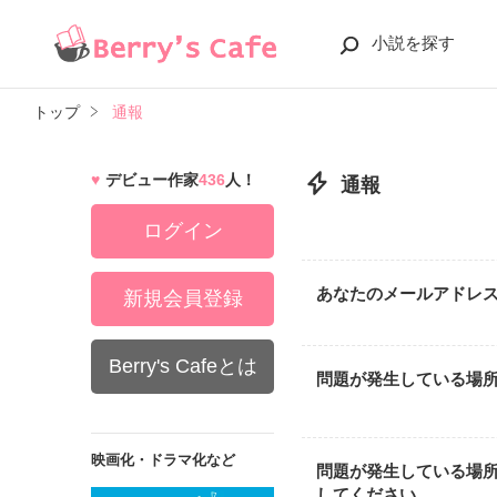
小説を探す
トップ
通報
デビュー作家
436
人！
通報
ログイン
あなたのメールアドレ
新規会員登録
Berry's Cafeとは
問題が発生している場
映画化・ドラマ化など
問題が発生している場
してください