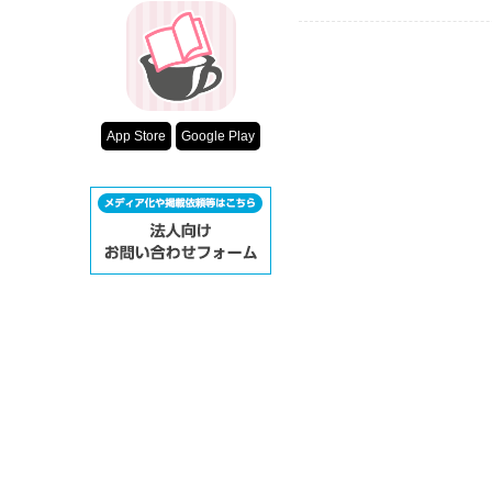
App Store
Google Play