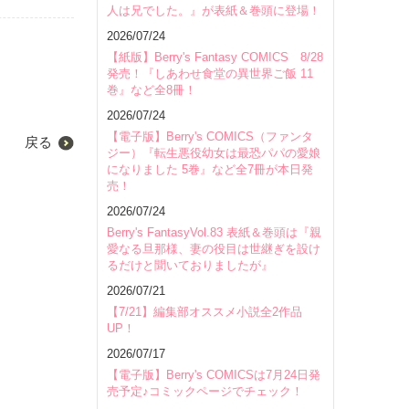
人は兄でした。』が表紙＆巻頭に登場！
2026/07/24
【紙版】Berry's Fantasy COMICS 8/28
発売！『しあわせ食堂の異世界ご飯 11
巻』など全8冊！
2026/07/24
【電子版】Berry's COMICS（ファンタ
戻る
ジー）『転生悪役幼女は最恐パパの愛娘
になりました 5巻』など全7冊が本日発
売！
2026/07/24
Berry's FantasyVol.83 表紙＆巻頭は『親
愛なる旦那様、妻の役目は世継ぎを設け
るだけと聞いておりましたが』
2026/07/21
【7/21】編集部オススメ小説全2作品
UP！
2026/07/17
【電子版】Berry's COMICSは7月24日発
売予定♪コミックページでチェック！