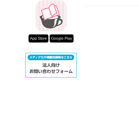
App Store
Google Play