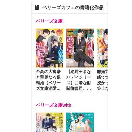
ベリーズカフェの書籍化作品
ベリーズ文庫
至高の大富豪
離婚前夜に内
冷
【絶対王者な
と華麗なる逆
緒で世継ぎを
や
バディシリー
転婚【ベリー
授かったら～
生
ズ】曲者な財
ズ文庫溺愛ア
策士な御曹司
を
閥御曹司、笑
ンソロジー】
はママとベビ
～
顔の圧で契約
ーを執愛で守
つ
妻を攻め立て
ベリーズ文庫with
り離さない～
様
激烈愛で貫く
し