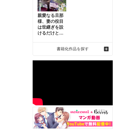
親愛なる旦那
様、妻の役目
は世継ぎを設
けるだけと聞
いておりまし
たが～虐げら
書籍化作品を探す
れ才女の幸せ
な結婚～2