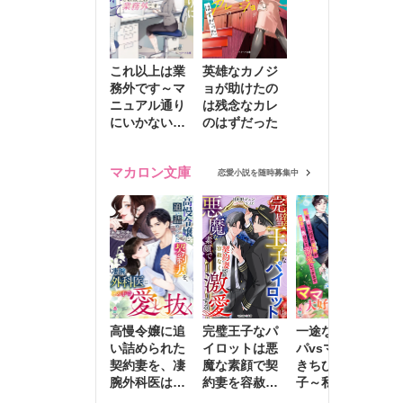
これ以上は業
英雄なカノジ
務外です～マ
ョが助けたの
ニュアル通り
は残念なカレ
にいかない彼
のはずだった
に無難な日々
を崩されて～
マカロン文庫
恋愛小説を随時募集中
高慢令嬢に追
完璧王子なパ
一途な社長パ
執
い詰められた
イロットは悪
パvsママ大好
士
契約妻を、凄
魔な素顔で契
きちびっこ息
偽
腕外科医はこ
約妻を容赦な
子～私を捨て
情
の手で愛し抜
く激愛する
たはずの元夫
堕