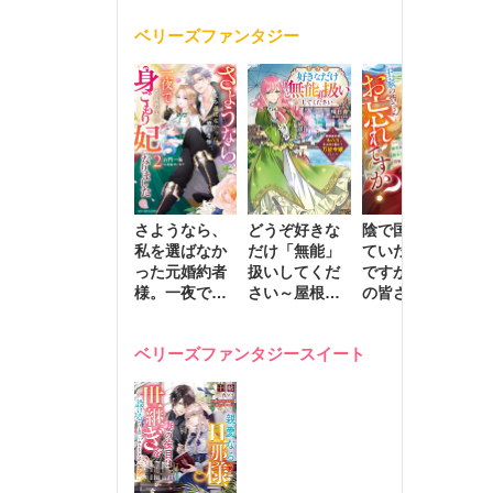
く
が息子に負け
ベリーズファンタジー
じと溺愛して
きます～
さようなら、
どうぞ好きな
陰で国を支え
転
私を選ばなか
だけ「無能」
ていたのは私
と
った元婚約者
扱いしてくだ
ですが、王家
っ
様。一夜で大
さい～屋根裏
の皆さんお忘
国
国君主の身ご
部屋の本の
れですか？～
に
もり妃になり
虫、実は国を
追放された隠
不
ベリーズファンタジースイート
ました２
動かす万能令
れ才女の辺境
保
嬢でした～
スローライフ
で
計画～
能
し