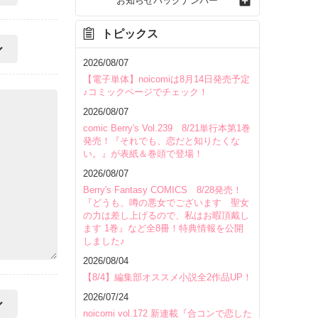
お知らせバックナンバー
トピックス
2026/08/07
【電子単体】noicomiは8月14日発売予定
♪コミックページでチェック！
2026/08/07
comic Berry's Vol.239 8/21単行本第1巻
発売！『それでも、恋だと知りたくな
い。』が表紙＆巻頭で登場！
2026/08/07
Berry's Fantasy COMICS 8/28発売！
『どうも、噂の悪女でございます 聖女
の力は差し上げるので、私はお暇頂戴し
ます 1巻』など全8冊！特典情報を公開
しました♪
2026/08/04
【8/4】編集部オススメ小説全2作品UP！
2026/07/24
noicomi vol.172 新連載『合コンで恋した