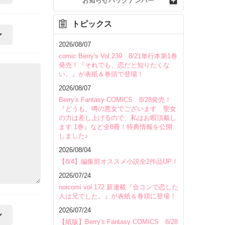
お知らせバックナンバー
トピックス
2026/08/07
comic Berry's Vol.239 8/21単行本第1巻
発売！『それでも、恋だと知りたくな
い。』が表紙＆巻頭で登場！
2026/08/07
Berry's Fantasy COMICS 8/28発売！
『どうも、噂の悪女でございます 聖女
の力は差し上げるので、私はお暇頂戴し
ます 1巻』など全8冊！特典情報を公開
しました♪
2026/08/04
【8/4】編集部オススメ小説全2作品UP！
2026/07/24
noicomi vol.172 新連載『合コンで恋した
人は兄でした。』が表紙＆巻頭に登場！
2026/07/24
【紙版】Berry's Fantasy COMICS 8/28