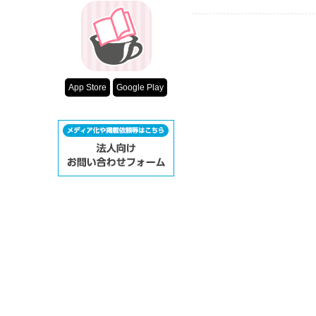
App Store
Google Play