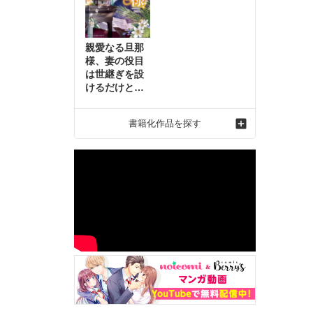
親愛なる旦那
様、妻の役目
は世継ぎを設
けるだけと聞
いておりまし
たが～虐げら
書籍化作品を探す
れ才女の幸せ
な結婚～2