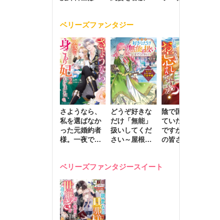
の手で愛し抜
く激愛する
たはずの元夫
堕
く
が息子に負け
ベリーズファンタジー
じと溺愛して
きます～
さようなら、
どうぞ好きな
陰で国を支え
転
私を選ばなか
だけ「無能」
ていたのは私
と
った元婚約者
扱いしてくだ
ですが、王家
っ
様。一夜で大
さい～屋根裏
の皆さんお忘
国
国君主の身ご
部屋の本の
れですか？～
に
もり妃になり
虫、実は国を
追放された隠
不
ベリーズファンタジースイート
ました２
動かす万能令
れ才女の辺境
保
嬢でした～
スローライフ
で
計画～
能
し