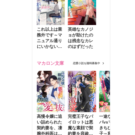
これ以上は業
英雄なカノジ
務外です～マ
ョが助けたの
ニュアル通り
は残念なカレ
にいかない彼
のはずだった
に無難な日々
を崩されて～
マカロン文庫
恋愛小説を随時募集中
高慢令嬢に追
完璧王子なパ
一途な社長パ
執
い詰められた
イロットは悪
パvsママ大好
士
契約妻を、凄
魔な素顔で契
きちびっこ息
偽
腕外科医はこ
約妻を容赦な
子～私を捨て
情