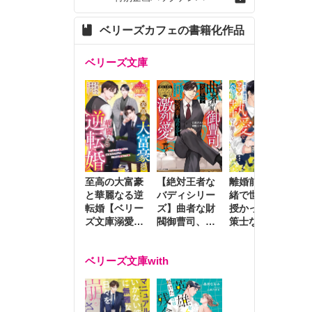
ベリーズカフェの書籍化作品
ベリーズ文庫
至高の大富豪
離婚前夜に内
冷
【絶対王者な
と華麗なる逆
緒で世継ぎを
や
バディシリー
転婚【ベリー
授かったら～
生
ズ】曲者な財
ズ文庫溺愛ア
策士な御曹司
を
閥御曹司、笑
ンソロジー】
はママとベビ
～
顔の圧で契約
ーを執愛で守
つ
妻を攻め立て
ベリーズ文庫with
り離さない～
様
激烈愛で貫く
し