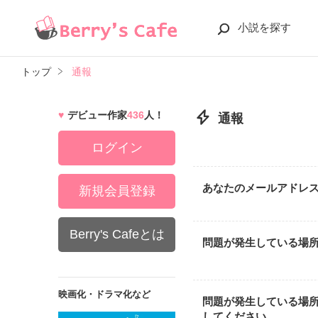
小説を探す
トップ
通報
デビュー作家
436
人！
通報
ログイン
あなたのメールアドレ
新規会員登録
Berry's Cafeとは
問題が発生している場
映画化・ドラマ化など
問題が発生している場
してください