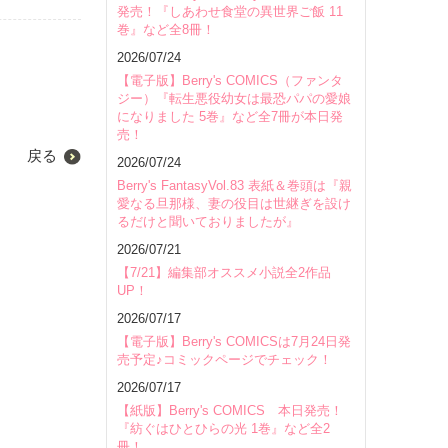
発売！『しあわせ食堂の異世界ご飯 11
巻』など全8冊！
2026/07/24
【電子版】Berry's COMICS（ファンタ
ジー）『転生悪役幼女は最恐パパの愛娘
になりました 5巻』など全7冊が本日発
売！
戻る
2026/07/24
Berry's FantasyVol.83 表紙＆巻頭は『親
愛なる旦那様、妻の役目は世継ぎを設け
るだけと聞いておりましたが』
2026/07/21
【7/21】編集部オススメ小説全2作品
UP！
2026/07/17
【電子版】Berry's COMICSは7月24日発
売予定♪コミックページでチェック！
2026/07/17
【紙版】Berry's COMICS 本日発売！
『紡ぐはひとひらの光 1巻』など全2
冊！