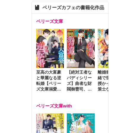
ベリーズカフェの書籍化作品
ベリーズ文庫
至高の大富豪
離婚前夜に内
冷
【絶対王者な
と華麗なる逆
緒で世継ぎを
や
バディシリー
転婚【ベリー
授かったら～
生
ズ】曲者な財
ズ文庫溺愛ア
策士な御曹司
を
閥御曹司、笑
ンソロジー】
はママとベビ
～
顔の圧で契約
ーを執愛で守
つ
妻を攻め立て
ベリーズ文庫with
り離さない～
様
激烈愛で貫く
し