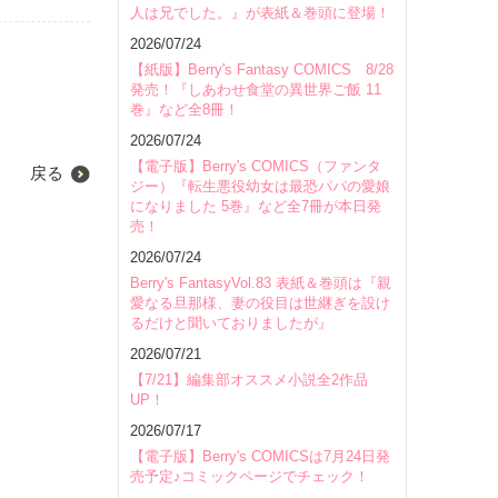
人は兄でした。』が表紙＆巻頭に登場！
2026/07/24
【紙版】Berry's Fantasy COMICS 8/28
発売！『しあわせ食堂の異世界ご飯 11
巻』など全8冊！
2026/07/24
【電子版】Berry's COMICS（ファンタ
戻る
ジー）『転生悪役幼女は最恐パパの愛娘
になりました 5巻』など全7冊が本日発
売！
2026/07/24
Berry's FantasyVol.83 表紙＆巻頭は『親
愛なる旦那様、妻の役目は世継ぎを設け
るだけと聞いておりましたが』
2026/07/21
【7/21】編集部オススメ小説全2作品
UP！
2026/07/17
【電子版】Berry's COMICSは7月24日発
売予定♪コミックページでチェック！