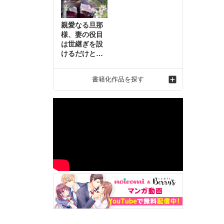
親愛なる旦那
様、妻の役目
は世継ぎを設
けるだけと聞
いておりまし
たが～虐げら
書籍化作品を探す
れ才女の幸せ
な結婚～2