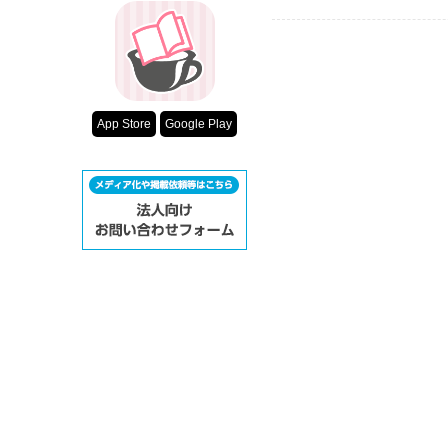
App Store
Google Play