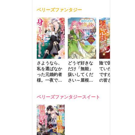
く
が息子に負け
ベリーズファンタジー
じと溺愛して
きます～
さようなら、
どうぞ好きな
陰で国を支え
転
私を選ばなか
だけ「無能」
ていたのは私
と
った元婚約者
扱いしてくだ
ですが、王家
っ
様。一夜で大
さい～屋根裏
の皆さんお忘
国
国君主の身ご
部屋の本の
れですか？～
に
もり妃になり
虫、実は国を
追放された隠
不
ベリーズファンタジースイート
ました２
動かす万能令
れ才女の辺境
保
嬢でした～
スローライフ
で
計画～
能
し