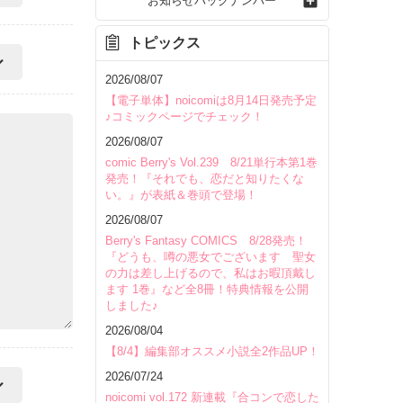
お知らせバックナンバー
トピックス
2026/08/07
【電子単体】noicomiは8月14日発売予定
♪コミックページでチェック！
2026/08/07
comic Berry's Vol.239 8/21単行本第1巻
発売！『それでも、恋だと知りたくな
い。』が表紙＆巻頭で登場！
2026/08/07
Berry's Fantasy COMICS 8/28発売！
『どうも、噂の悪女でございます 聖女
の力は差し上げるので、私はお暇頂戴し
ます 1巻』など全8冊！特典情報を公開
しました♪
2026/08/04
【8/4】編集部オススメ小説全2作品UP！
2026/07/24
noicomi vol.172 新連載『合コンで恋した