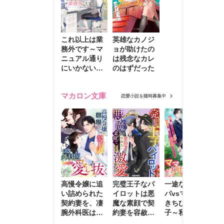
これ以上は業
英雄なカノジ
務外です～マ
ョが助けたの
ニュアル通り
は残念なカレ
にいかない彼
のはずだった
に無難な日々
を崩されて～
マカロン文庫
恋愛小説を随時募集中
高慢令嬢に追
完璧王子なパ
一途な社長パ
執
い詰められた
イロットは悪
パvsママ大好
士
契約妻を、凄
魔な素顔で契
きちびっこ息
偽
腕外科医はこ
約妻を容赦な
子～私を捨て
情
の手で愛し抜
く激愛する
たはずの元夫
堕