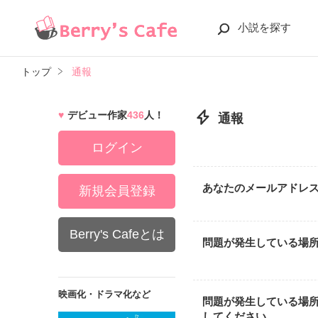
小説を探す
トップ
通報
デビュー作家
436
人！
通報
ログイン
あなたのメールアドレ
新規会員登録
Berry's Cafeとは
問題が発生している場
映画化・ドラマ化など
問題が発生している場
してください