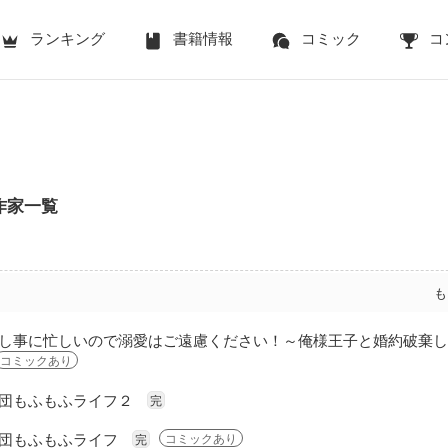
ランキング
書籍情報
コミック
コ
作家一覧
も
し事に忙しいので溺愛はご遠慮ください！～俺様王子と婚約破棄し
コミックあり
団もふもふライフ２
完
団もふもふライフ
コミックあり
完