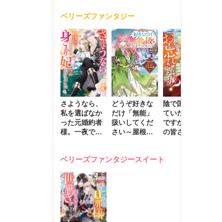
く
が息子に負け
ベリーズファンタジー
じと溺愛して
きます～
さようなら、
どうぞ好きな
陰で国を支え
転
私を選ばなか
だけ「無能」
ていたのは私
と
った元婚約者
扱いしてくだ
ですが、王家
っ
様。一夜で大
さい～屋根裏
の皆さんお忘
国
国君主の身ご
部屋の本の
れですか？～
に
もり妃になり
虫、実は国を
追放された隠
不
ベリーズファンタジースイート
ました２
動かす万能令
れ才女の辺境
保
嬢でした～
スローライフ
で
計画～
能
し