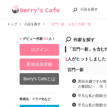
小説を探す
トップ
小説を探す
「百門一新」を含む作家一覧
デビュー作家
436
人！
作家を探す
「百門一新」を含む
ログイン
1
人がヒットしました
新規会員登録
百門一新
Berry's Cafeとは
悪役令嬢ですが推
の奮闘記～
完
平凡な私の獣騎士
映画化・ドラマ化など
平凡な私の獣騎士