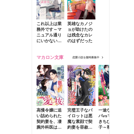
これ以上は業
英雄なカノジ
務外です～マ
ョが助けたの
ニュアル通り
は残念なカレ
にいかない彼
のはずだった
に無難な日々
を崩されて～
マカロン文庫
恋愛小説を随時募集中
高慢令嬢に追
完璧王子なパ
一途な社長パ
執
い詰められた
イロットは悪
パvsママ大好
士
契約妻を、凄
魔な素顔で契
きちびっこ息
偽
腕外科医はこ
約妻を容赦な
子～私を捨て
情
の手で愛し抜
く激愛する
たはずの元夫
堕