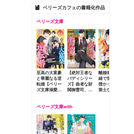
ベリーズカフェの書籍化作品
ベリーズ文庫
至高の大富豪
離婚前夜に内
冷
【絶対王者な
と華麗なる逆
緒で世継ぎを
や
バディシリー
転婚【ベリー
授かったら～
生
ズ】曲者な財
ズ文庫溺愛ア
策士な御曹司
を
閥御曹司、笑
ンソロジー】
はママとベビ
～
顔の圧で契約
ーを執愛で守
つ
妻を攻め立て
ベリーズ文庫with
り離さない～
様
激烈愛で貫く
し