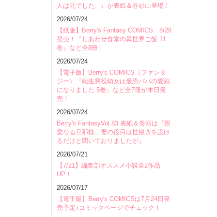
人は兄でした。』が表紙＆巻頭に登場！
2026/07/24
【紙版】Berry's Fantasy COMICS 8/28
発売！『しあわせ食堂の異世界ご飯 11
巻』など全8冊！
2026/07/24
【電子版】Berry's COMICS（ファンタ
ジー）『転生悪役幼女は最恐パパの愛娘
になりました 5巻』など全7冊が本日発
売！
2026/07/24
Berry's FantasyVol.83 表紙＆巻頭は『親
愛なる旦那様、妻の役目は世継ぎを設け
るだけと聞いておりましたが』
2026/07/21
【7/21】編集部オススメ小説全2作品
UP！
2026/07/17
【電子版】Berry's COMICSは7月24日発
売予定♪コミックページでチェック！