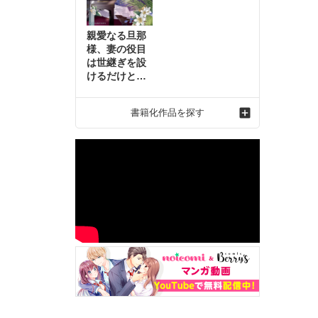
親愛なる旦那
様、妻の役目
は世継ぎを設
けるだけと聞
いておりまし
たが～虐げら
書籍化作品を探す
れ才女の幸せ
な結婚～2