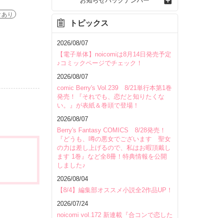
お知らせバックナンバー
クあり
トピックス
2026/08/07
【電子単体】noicomiは8月14日発売予定
♪コミックページでチェック！
2026/08/07
comic Berry's Vol.239 8/21単行本第1巻
発売！『それでも、恋だと知りたくな
い。』が表紙＆巻頭で登場！
2026/08/07
Berry's Fantasy COMICS 8/28発売！
『どうも、噂の悪女でございます 聖女
の力は差し上げるので、私はお暇頂戴し
ます 1巻』など全8冊！特典情報を公開
しました♪
2026/08/04
【8/4】編集部オススメ小説全2作品UP！
2026/07/24
noicomi vol.172 新連載『合コンで恋した