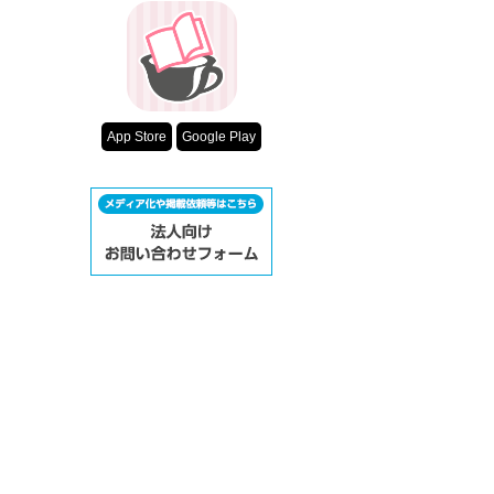
App Store
Google Play