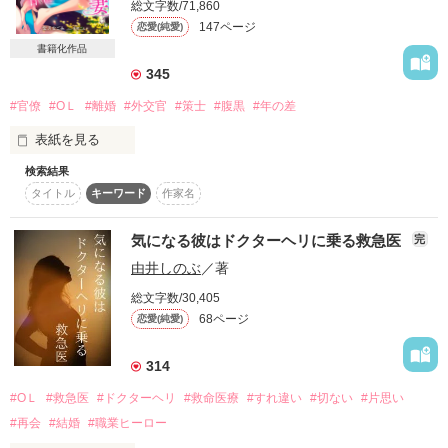
総文字数/71,860
詳しく検索
147ページ
恋愛(純愛)
書籍化作品
検索対象
345
タイトル
キーワード
作家名
表紙コメント
#官僚
#ОＬ
#離婚
#外交官
#策士
#腹黒
#年の差
あらすじ
表紙を見る
ジャンル
検索結果
タイトル
キーワード
作家名
結婚して一年。

感想
気になる彼はドクターヘリに乗る救急医
完
暮らしは平穏だけれど

由井しのぶ
／著
一度も夫婦生活がないのは

ステータス
全て
完結
更新中
私のアレが小さいから、ですよね…？

総文字数/30,405
68ページ
作品の長さ
恋愛(純愛)
長編
中編
短編
努力ではどうにもならない自分の欠陥を受け入れ、

私はとうとう離婚を決意した、けれど。

作品の長さについて
314
#ОＬ
#救急医
#ドクターヘリ
#救命医療
#すれ違い
#切ない
#片思い
「それでも、俺は佳乃としたい」

コンテスト
#再会
#結婚
#職業ヒーロー
超短編！フェチから始まる溺愛コンテスト