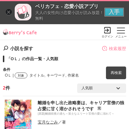
ベリカフェ - 恋愛小説アプリ
入手
大人の女性向け恋愛小説が読み放題！
無料
ログイン
メニュー
小説を探す
検索履歴
「ОＬ」の作品一覧・人気順
条件
再検索
ОＬ |
タイトル, キーワード, 作家名
対象
2
件
検索ワード
離婚を申し出た政略妻は、キャリア官僚の独
を含む
占愛に甘く溶かされそうです
完
[原題]離婚前夜の過ち～策士なエリート官僚の愛に溺れて～
を除く
宝月なごみ
／著