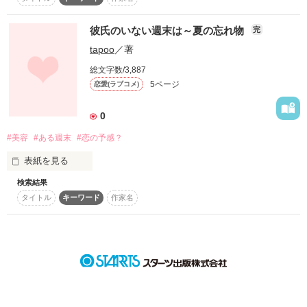
スターツ出版小説投稿サイト合同企画「1話からの長編大
賞」ベリーズカフェ会場
彼氏のいない週末は～夏の忘れ物
完
☆。.:*:・'°☆。.:*:・'°☆。.:*:・'°☆。.:*:・'°☆

○o。◎.○o。◎.○o。◎.○o。◎.○o。

tapoo
／著
その他の条件
動画あり
コミックあり
ネイルを乾かす間に、ちょっと思い付いたので描いてみました
総文字数/3,887
2019・7・28　実用・エッセイ部門

(*^^*)

5ページ
恋愛(ラブコメ)
ランクインしました！

ありがとうございますm(__)m

お読みいただければ幸いです。

0
#美容
#ある週末
#恋の予感？
2019・7・18　公開

o。.○o。.うめ乃様o。.○o。.

実用・エッセイ部門ランクインしました！

表紙を見る
ありがとうございますm(__)m
感想ありがとうございます！

検索結果
タイトル
キーワード
作家名
きれいになるのは誰のため？

作品を読む
かんたん感想、ありがとうございます！

励みになります～(*^.^*)

☆。.:*:・。・♡゜・☆。.:*:・。☆。.:*:・。・♡ﾟ
