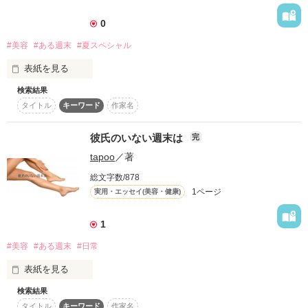
詳しく検索
0
検索対象
#美容
#ある週末
#夏スペシャル
タイトル
キーワード
作家名
表紙コメント
表紙を見る
あらすじ
検索結果
女の子は大変なのです！特に夏は！！

タイトル
キーワード
作家名
ジャンル
世の男性諸君、わっかるかな～？

彼氏のいない週末は
完
感想
tapoo
／著
☆。.:*:・◎'°☆。.:*:・◎'°☆。.:*:・◎'°☆。.:*:・

総文字数/878
ステータス
全て
完結
更新中
1ページ
実用・エッセイ(美容・健康)
『彼氏のいない週末は』夏バージョンです🌴

作品の長さ
長編
中編
短編
1
よかったら読んでやってください(#^.^#)

#美容
#ある週末
#日常
作品の長さについて
表紙を見る
コンテスト
2019・7・27　公開start！

検索結果
これで来週も頑張れます！

超短編！フェチから始まる溺愛コンテスト
タイトル
キーワード
作家名