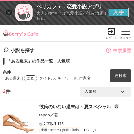
ベリカフェ - 恋愛小説アプリ
入手
大人の女性向け恋愛小説が読み放題！
無料
ログイン
メニュー
小説を探す
検索履歴
「ある週末」の作品一覧・人気順
条件
再検索
ある週末 |
タイトル, キーワード, 作家名
対象
3
件
検索ワード
彼氏のいない週末は～夏スペシャル
完
を含む
tapoo
／著
総文字数/1,175
を除く
1ページ
実用・エッセイ(美容・健康)