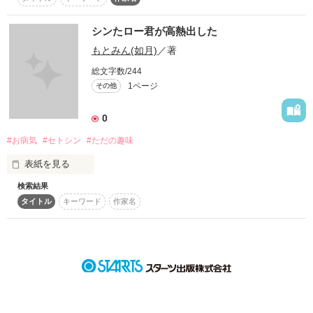
シンタローと申します。

スターツ出版小説投稿サイト合同企画「1話からの長編大
賞」ベリーズカフェ会場
シンたロー君が高熱出した
亀更新です。すみません。

もとみん(如月)
／著
その他の条件
動画あり
コミックあり
暖かい目で見てくれると

総文字数/244
嬉しいです。
1ページ
その他
作品を読む
0
作品を読む
#お病気
#セトシン
#ただの趣味
表紙を見る
検索結果
趣味の塊です
タイトル
キーワード
作家名
作品を読む