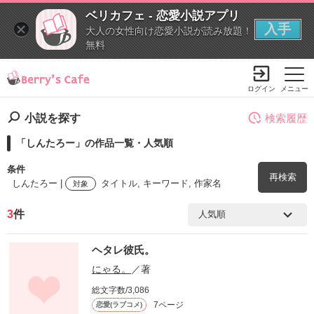
ベリカフェ - 恋愛小説アプリ
入手
大人の女性向け恋愛小説が読み放題！
無料
ログイン
メニュー
小説を探す
検索履歴
「しんたろー」の作品一覧・人気順
条件
再検索
しんたろー |
タイトル, キーワード, 作家名
対象
3
件
検索ワード
ヘタレ彼氏。
を含む
にゃる。
／著
総文字数/3,086
を除く
7ページ
恋愛(ラブコメ)