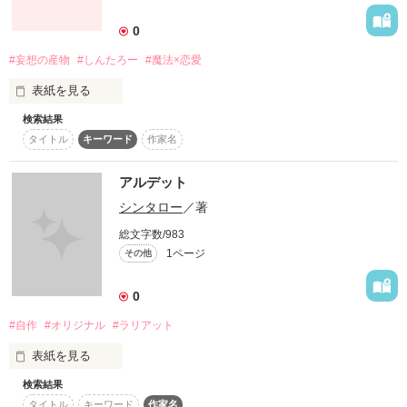
詳しく検索
0
検索対象
#妄想の産物
#しんたろー
#魔法×恋愛
タイトル
キーワード
作家名
表紙コメント
表紙を見る
あらすじ
検索結果
「ねぇしんたろーしんたろー！」

タイトル
キーワード
作家名
ジャンル
「うるさい」

アルデット
魔法が存在するこの世界でクールだけどヘタレな彼氏、しんた
感想
シンタロー
／著
ろーとごく平凡な魔力を持つ平凡な凜が巻き起こすファンタジ
ー×恋愛小説！

総文字数/983
ステータス
全て
完結
更新中
1ページ
その他
作品の長さ
長編
中編
短編
0
#自作
#オリジナル
#ラリアット
作品の長さについて
平凡系女子×クールなヘタレ系男子の恋が今始まる…！

表紙を見る
コンテスト
検索結果
初めまして。

超短編！フェチから始まる溺愛コンテスト
タイトル
キーワード
作家名