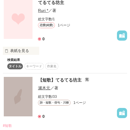
てるてる坊主
Ruri *
／著
「まじ男みてぇー！！！」

総文字数/1
一応、女ですけど??

1ページ
恋愛(純愛)
「もうちょっと女の子らしくしなよ!!」

0
だってめんどくさいんだもーん！

表紙を見る
検索結果
桜舞う季節にあなたに出会った。

タイトル
キーワード
作家名
いつもこんなあたしが

もしあの時2人とも、

恋をしました。

【短歌】てるてる坊主
完
そのまますれ違ってたら

瀬木元
／著
きっとこんなに幸せな気持ちんになれなかったかな

総文字数/33
1ページ
詩・短歌・俳句・川柳
恋があたしを変えてくれる!!

今でもてるてる坊主を見ると

0
思い出す

#短歌
ーあなたの横顔