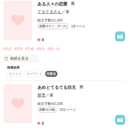
ある人々の恋愛
完
癒されます。
てるてるさん
／著
作品を読む
総文字数/11,265
19ページ
作品を読む
恋愛(キケン・ダーク)
0
#失恋
#浮気
#手紙
#告白
#思い出
表紙を見る
検索結果
一応恋愛みたいなものです。興味ある方はぜひ読んでくださ
タイトル
キーワード
作家名
い。
あめとてるてる坊主
完
作品を読む
那雪
／著
総文字数/42,336
201ページ
恋愛(その他)
2