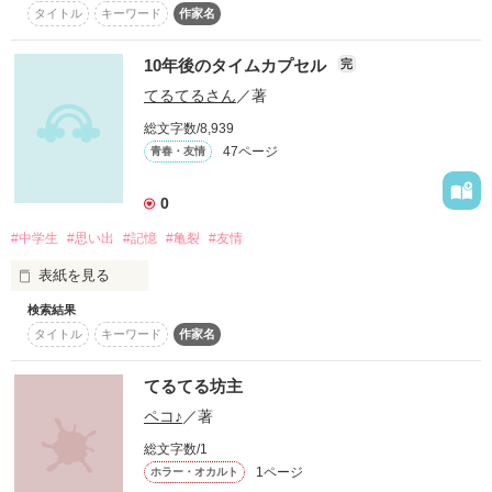
タイトル
キーワード
作家名
ださい。

　今、ただ一つの願いを執筆中です。テーマが虐待なので、少
し気分が悪くなるかもしれません。結末は感動で終わる予定で
10年後のタイムカプセル
完
すので、最後まで読んでいただけると嬉しいです。

てるてるさん
／著
　ただ一つの願いが終わりました！短編のつもりでしたが長か
総文字数/8,939
ったです（笑）ノスタルジアはまだまだ続きます。

47ページ
青春・友情
　面影を求めて、今執筆中です。すれ違いの恋愛事情を書いて
0
います。興味ある方は、是非読んでください。

#中学生
#思い出
#記憶
#亀裂
#友情
面影を求めて、終わりました。しばらく、別の作品を書くつも
りなので、いったん休止します。

表紙を見る
ですが、また再開する予定です。
検索結果
『誰が発案したのか、もうとうの昔に忘れてしまった。

タイトル
キーワード
作家名
タイムカプセルは、10年後に開けられる。そう10年後の今日』

　タイムカプセルをめぐる、男女の記憶がよみがえる。

作品を読む
てるてる坊主
ペコ♪
／著
総文字数/1
作品を読む
1ページ
ホラー・オカルト