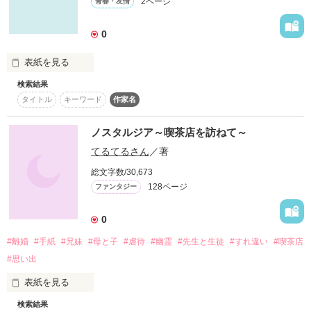
2ページ
青春・友情
テーマは"鈍速"なので

0
徐々に恋してく

ゆるーい高校生達を

表紙を見る
書いていくつもりです。

検索結果
ＣＲＹ、

タイトル
キーワード
作家名
意味は…「叫ぶ」

気長にお付き合いくださいませ(´･ω･`)←

ノスタルジア～喫茶店を訪ねて～
人は、誰だって叫びたいときがある。

てるてるさん
／著
だから、思うがままに叫べばいいんだ。

総文字数/30,673
128ページ
ファンタジー
私は、私らしくいられれば…

※不定期更新 お許し下さい！

0
それでいいんだ。
#離婚
#手紙
#兄妹
#母と子
#虐待
#幽霊
#先生と生徒
#すれ違い
#喫茶店
#思い出
作品を読む
作品を読む
表紙を見る
検索結果
　ファンタジーみたいなものです。興味ある方はぜひお読みく