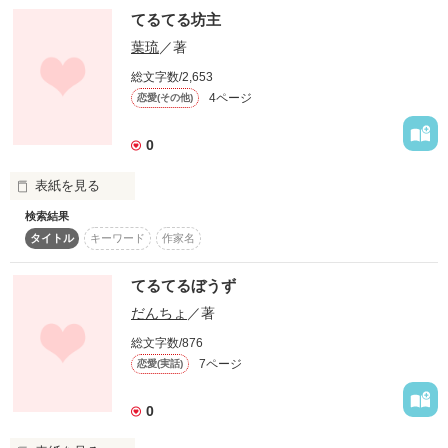
てるてる坊主
スターツ出版小説投稿サイト合同企画「1話からの長編大
賞」ベリーズカフェ会場
葉琉
／著
『僕はきっと、

君の幸せを願うだろう。

総文字数/2,653
その他の条件
動画あり
コミックあり
4ページ
恋愛(その他)
そんな二人が

僕の幸せなんて捨てて

0
出逢ったようです。

君の笑顔だけを、願う。』

表紙を見る
へたくそでへたくそな

検索結果
てるてるボウズ

タイトル
キーワード
作家名
お初の作品**

「傘、使って。」

てるてるぼうず
作品を読む
だんちょ
／著
「…面倒くせぇ」

総文字数/876
7ページ
恋愛(実話)
「……ていうか、誰？」

作品を読む
0
ぃゃ お前が誰だよ。
