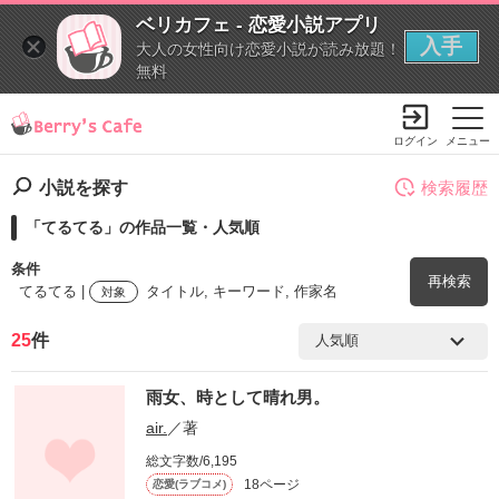
ベリカフェ - 恋愛小説アプリ
入手
大人の女性向け恋愛小説が読み放題！
無料
ログイン
メニュー
小説を探す
検索履歴
「てるてる」の作品一覧・人気順
条件
再検索
てるてる |
タイトル, キーワード, 作家名
対象
25
件
検索ワード
雨女、時として晴れ男。
を含む
air.
／著
総文字数/6,195
を除く
18ページ
恋愛(ラブコメ)