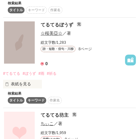
検索結果
『それは、明日を願う雨の夜に…』

から

タイトル
キーワード
作家名
②①のティッシュをくしゃくしゃに丸め、もう１枚のティッシ
『てるてる坊主にコロサレタ』

ュで包みます。これで完成です。

に変更しました2017.8.3

なぁ、こんなにも好きやって。

てるてるぼうず
完
　さて、ここからは殺し方の説明です。

アホみたい？

☆桜美亞☆
／著
編集中です 2019.6.7
首絞め・・・ひもや毛糸でてるてるぼうずの首を絞めましょ
ずっと一緒におりたいって。

総文字数/1,283
う。

なぁ、重いん？

8ページ
詩・短歌・俳句・川柳
大やけど・・・ガスコンロに火をつけ、そこにてるてるぼうず
作品を読む
0
を入れましょう。

#てるてる
#ぼうず
#雨
#祈る
飛び降り・・・てるてるぼうずを高いところから落としましょ
う。

表紙を見る
作品を読む
溺死、生き埋め・・・水の中や土の中にてるてるぼうずを入れ
検索結果
この作品はとりあえず何か

ましょう。

タイトル
キーワード
作家名
かいてみたくなって書いた

作品です

めった刺し、バラバラ・・・刃物で刺したり、はさみで切りま
てるてる坊主
完
しょう。

よろしかったら読んでみてください！！
ちぃこ
／著
総文字数/1,959
　ほかにも方法はたくさんあります。あなたも自分なりの殺し