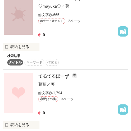
いつかの夢の空のよに

♡mayuka♡
／著
晴れたら金の鈴あげよ

総文字数/665
2ページ
ホラー・オカルト
大好きだった友達がいなくなった。

0
それからわたしは

ずっと一人ぼっち。

表紙を見る
検索結果
　いじめにあっているトオルはネットで見つけてしまった。

タイトル
キーワード
作家名
けれど あなたに出会えた。

強いあなたに引っ張られるように

　これが、始まりだった。

てるてるぼーず
完
わたしは自分を変えようと思ったの。

葛葉
／著
【呪いのてるてるぼうずを使えばあなたは簡単に人を呪い殺せ
総文字数/1,794
３作品目です

ます。

3ページ
恋愛(その他)
待っていてくださった皆様に

心から感謝です♡

0
(,,•﹏•,,)

〈呪いのてるてるぼうずの作り方〉

2017.3.22～2017.7.31

①ティッシュを２枚用意します。１枚のティッシュに赤ペンで
表紙を見る
タイトル

殺したい人の名前を書きます。
