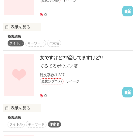
9ページ
作品を読む
恋愛(その他)
方を見つけてくださいね。

0
　さあ、あなたも人を呪い殺してみませんか？】

表紙を見る
　トオルの復讐が今、始まろうとしている・・・。

検索結果
タイトル
キーワード
作家名
それは、

女ですけど??恋してますけど!!
てるてるボウズ
／著
雨の日のできごと――

作品を読む
総文字数/1,287
5ページ
恋愛(ラブコメ)
0
表紙を見る
作品を読む
検索結果
タイトル
キーワード
作家名