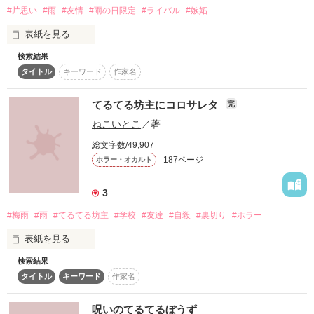
#片思い
#雨
#友情
#雨の日限定
#ライバル
#嫉妬
表紙を見る
検索結果
雨の日限定で

タイトル
キーワード
作家名
バス停にやってくる他校の男子。

名前も知らない彼に恋をして、

てるてる坊主にコロサレタ
完
雨の日が好きになった。

ねこいとこ
／著
総文字数/49,907
【あめとてるてる坊主】

187ページ
ホラー・オカルト
2010.07.29～12.28完結  

3
★2014.11.04～オススメ作品として紹介して頂いてます。4年
も前の作品を見つけてくださいありがとうございます!楽しんで
#梅雨
#雨
#てるてる坊主
#学校
#友達
#自殺
#裏切り
#ホラー
いただければ幸いです。

表紙を見る
検索結果
てるてる坊主 てる坊主

タイトル
キーワード
作家名
作品を読む
あした天気にしておくれ

呪いのてるてるぼうず