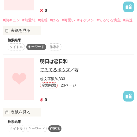
詳しく検索
0
検索対象
#胸キュン
#無愛想
#鈍感
#ゆる
#可愛い
#イケメン
#てるてる坊主
#鈍速
タイトル
キーワード
作家名
表紙コメント
表紙を見る
あらすじ
検索結果
タイトル
キーワード
作家名
ジャンル
明日は恋日和
鈍感 ただの女子

感想
てるてるボウズ
／著
高矢 照美

総文字数/4,333
Takaya Terumi

ステータス
全て
完結
更新中
23ページ
恋愛(純愛)
作品の長さ
長編
中編
短編
0
×

作品の長さについて
表紙を見る
無愛想 ただのイケメン←

検索結果
コンテスト
タイトル
キーワード
作家名
北見 時雨

もしも願いがひとつ

超短編！フェチから始まる溺愛コンテスト
Kitami Shigure

叶うなら。
