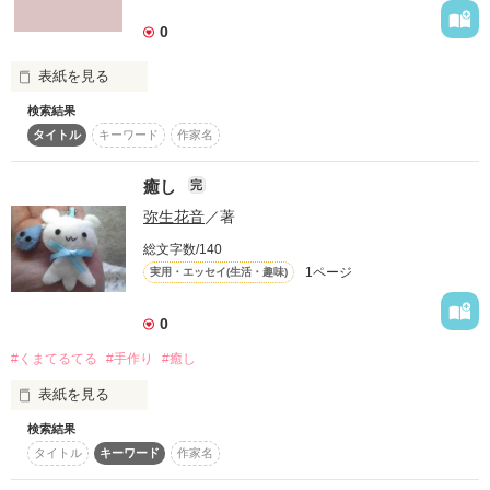
0
表紙を見る
検索結果
タイトル
キーワード
作家名
癒し
完
弥生花音
／著
総文字数/140
 てるてる坊主 てる坊主

1ページ
実用・エッセイ(生活・趣味)
           明日天気にしておくれ...

0
#くまてるてる
#手作り
#癒し
表紙を見る
検索結果
昨日、作ったこの子たち・・・。

タイトル
キーワード
作家名
見てると
