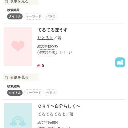
表紙を見る
検索結果
あなたのところは今日、

タイトル
キーワード
作家名
晴れていますか？
てるてるぼうず
恋愛無関心な二人の

作品を読む
りとる♭
／著
総文字数/535
超鈍速な青春。

1ページ
恋愛(その他)
0
表紙を見る
―――…――…―――…―

検索結果
かなり短いです
タイトル
キーワード
作家名
ＣＲＹ〜自分らしく〜
作品を読む
てるてるてるよ
／著
初です！

総文字数/884