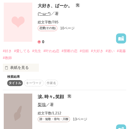
大好き、ばーか。
完
スターツ出版小説投稿サイト合同企画「1話からの長編大
    彼に会えたら､

賞」ベリーズカフェ会場
(*ｰωｰ*)
／著
総文字数/785
その他の条件
動画あり
コミックあり
         私

10ページ
恋愛(その他)
 ちゃんと笑えるから｡

0
       きっと

#好き
#愛してる
#先生
#叶わぬ恋
#禁断の恋
#信頼
#大好き
#迷い
#葛藤
#教師
     今までどうり

表紙を見る
      『友達』で

検索結果
早くこの恋が報われますように。

タイトル
キーワード
作家名
     居られるから

この短編は

涙､時々｡笑顔
完
私の恋を基に

梨哉
／著
というより

私の恋の話です。

総文字数/1,212
―――――――――――――

13ページ
詩・短歌・俳句・川柳
初めてｹｰﾀｲ小説を書くのでうまく伝わらないところもあると思
短編です｡

いますが、
