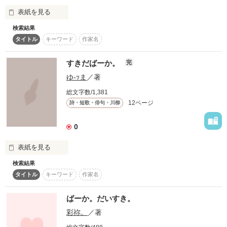
作品を読む
×

表紙を見る
自分を犠牲にしてまで

検索結果
幼稚園からずーっと一緒 

家族に尽くしちゃう

タイトル
キーワード
作家名
別に幼稚園の時はなんも思ってなかったんだよ？

なんやろ…

笑顔キラキラ天然美少女

わからんけど…

すきだばーか。
完
あいつをみると胸がきゅんきゅんする…
美甘　璃奈　　（高３）

ゆ-ｯま
／著
総文字数/1,381
みあま　りな

12ページ
作品を読む
詩・短歌・俳句・川柳
0
一途　　溺愛

表紙を見る
暴走　　週末同居

検索結果
タイトル
キーワード
作家名
すき。

じれ甘

ラブキュンストーリー

ばーか。だいすき。
♡はじまります♡

すき。すき。すき、、、

彩祢。
／著