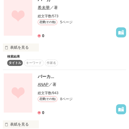
希未華
／著
｢…かわいい｣

総文字数/573
ありがとう..

5ページ
恋愛(その他)
｢かわいくなあいっ!//｣

0
_____________

表紙を見る
検索結果
失恋したときに書いた

ﾗﾌﾞﾗﾌﾞな意地っ張りｶｯﾌﾟﾙの

高橋のタイプの子は、

ポエムです。

タイトル
キーワード
作家名
美人系で清楚な女子。

不思議で楽しいお話。

だけど、前の男っぽいうえに不清潔な女子、

バーカ...
少しでも共感して

かすみが気になりはじめた。

ANAP
／著
くれると嬉しいです(^^)

総文字数/943
since-8月26日

この全ての始まりは、

8ページ
恋愛(その他)
感想などお願いします☆

登校初日のあるできごと・・・
泣いて喜ぶッ(ﾉ´∀*))

ﾚﾋﾞｭｰ､感想いただければ

0
泣いて喜びます(´;ω;｀)笑

作品を読む
表紙を見る