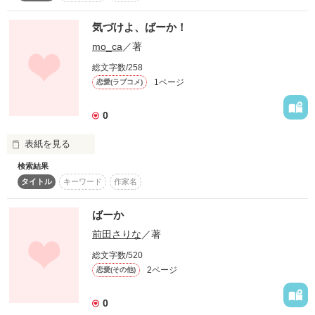
　私の部屋に

でも、風太は麗子を好きすぎて束縛してしまう。

　来てもらってもいいかな？」って。

気づけよ、ばーか！
風太と麗子の周りで、沢山の出来事が起こる。

mo_ca
／著
感想待ってます

2人はどうなってしまうのか...

総文字数/258
深夜に

1ページ
恋愛(ラブコメ)
璃奈の部屋に二人だけ？

安良城  風太(あらき ふうた)  

0
麗子とは幼馴染

俺、大丈夫かよ？

表紙を見る
椿  麗子(つばき  れいこ)

作品を読む
大好きな女に

検索結果
風太と幼馴染

ずっと一緒にいるのに。

何しでかすかわかんねぇ……

タイトル
キーワード
作家名
いつも楽しく話してるじゃん。

水無月   司(みなづき  つかさ)

ばーか
麗子のクラスにくる転校生。麗子を好きに...
なんで気づいてくんないんだよ。

好きな女以外は完全無視の

前田さりな
／著
オラオラ俺様系王子様

その鈍感な態度が気に食わないの。

総文字数/520
作品を読む
2ページ
縣　桜牙　（大学1年）

恋愛(その他)
私の気持ちに気づいて！
あがた　おうが

0