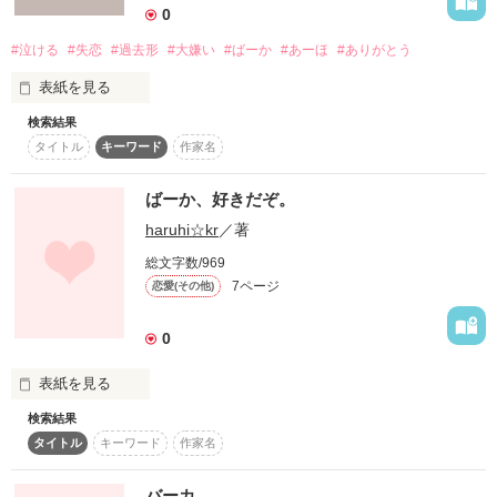
0
よかったら読んでください。

この短編を読んで少しでも共感をして貰えたら幸いです

#泣ける
#失恋
#過去形
#大嫌い
#ばーか
#あーほ
#ありがとう
こめ*れびゅー待ってます!!

英乃愛さま

表紙を見る
せいなさま

素敵なﾚﾋﾞｭｰ

検索結果
ありがとです○+ﾟ
タイトル
キーワード
作家名
作品を読む
恋愛って難しい。

ばーか、好きだぞ。
作品を読む
haruhi☆kr
／著
後悔､不安､涙､

淋しさ､嫉妬

総文字数/969
7ページ
恋愛(その他)
貴方を思うと

辛くてたまらない。

0
だけどたくさんの

表紙を見る
愛をありがとう。

検索結果
｢ばーか、好きだぞ。｣

タイトル
キーワード
作家名
愛する事を教えてくれて

｢はっ!?//｣

バーカ