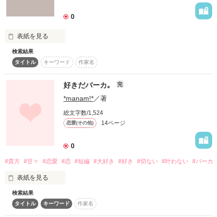
詳しく検索
0
検索対象
表紙を見る
タイトル
キーワード
作家名
表紙コメント
検索結果
なんか勢いで書いたので

あらすじ
タイトル
キーワード
作家名
ジャンル
好きだバーカ｡
完
おかしいですが

*manam!*
／著
感想
総文字数/1,524
14ページ
恋愛(その他)
読んでください
ステータス
全て
完結
更新中
0
作品の長さ
長編
中編
短編
作品を読む
#貴方
#甘々
#恋愛
#恋
#短編
#大好き
#好き
#切ない
#叶わない
#バーカ
作品の長さについて
表紙を見る
検索結果
コンテスト
タイトル
キーワード
作家名
超短編！フェチから始まる溺愛コンテスト
      明日もし
