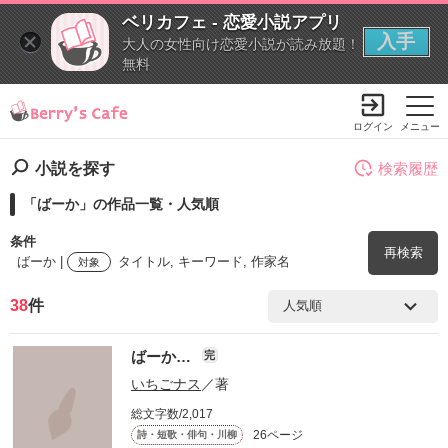
ベリカフェ - 恋愛小説アプリ
入手
大人の女性向け恋愛小説が読み放題！
無料
ログイン
メニュー
小説を探す
検索履歴
「ばーか」の作品一覧・人気順
条件
再検索
ばーか |
タイトル, キーワード, 作家名
対象
38
件
検索ワード
ばーか…
完
を含む
いちごナス
／著
総文字数/2,017
を除く
26ページ
詩・短歌・俳句・川柳