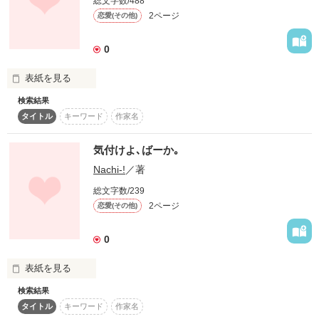
総文字数/488
2ページ
恋愛(その他)
すきなんだよばーか。
作品を読む
0
作品を読む
表紙を見る
検索結果
タイトル
キーワード
作家名
初心者ですσω`*

とりあえず読んで

気付けよ､ばーか｡
頂けたら嬉しいです。

Nachi-!
／著
総文字数/239
2ページ
恋愛(その他)
0
作品を読む
表紙を見る
検索結果
タイトル
キーワード
作家名
幼なじみって羨ましい？
