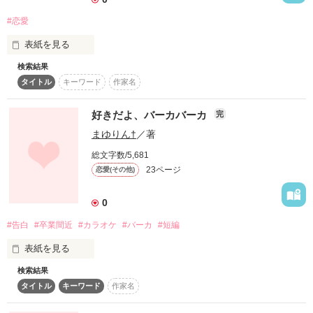
水沢 侑希 (ﾐｽﾞｻﾜ ﾕｳｷ)

#恋愛
表紙を見る
検索結果
ばーか。

タイトル
キーワード
作家名
大好きになっちゃうじゃん。
好きだよ、バーカバーカ
完
まゆりん†
／著
作品を読む
総文字数/5,681
23ページ
恋愛(その他)
｢｢｢気付けよ､ばーか｡｣｣

0
#告白
#卒業間近
#カラオケ
#バーカ
#短編
表紙を見る
検索結果
タイトル
キーワード
作家名