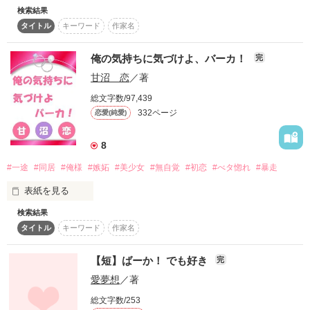
検索結果
作品を読む
タイトル
キーワード
作家名
作品を読む
俺の気持ちに気づけよ、バーカ！
完
バーカ...

甘沼 恋
／著
総文字数/97,439
332ページ
恋愛(純愛)
8
#一途
#同居
#俺様
#嫉妬
#美少女
#無自覚
#初恋
#べタ惚れ
#暴走
気付けよ...
表紙を見る
検索結果
好きな女の子の家に

作品を読む
タイトル
キーワード
作家名
土日だけお泊りしている桜牙。

【短】ばーか！ でも好き
完
双子怪獣に恋の邪魔をされ

愛夢想
／著
璃奈に嫌われるのも怖くて

総文字数/253