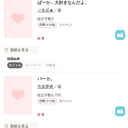
ばーか…大好きなんだよ。
☆杏花★
／著
さよならの為の告白は

総文字数/1
1ページ
恋愛(その他)
作品を読む
0
始まりのきっかけでした

表紙を見る
検索結果
タイトル
キーワード
作家名
―――――――――――

処女作なんですがよかったらみてください♪

またま短編とうじょー

中2のリアルな体験をそのまま書きました

バーカ。
共感していただけるとありがたいです！

市原夢希
／著
短編簡単に思いつくのに…

総文字数/1,753
6ページ
恋愛(その他)
作品を読む
長編って難しいね(´･ω･`)

0
…上の顔文字可愛いな←

表紙を見る