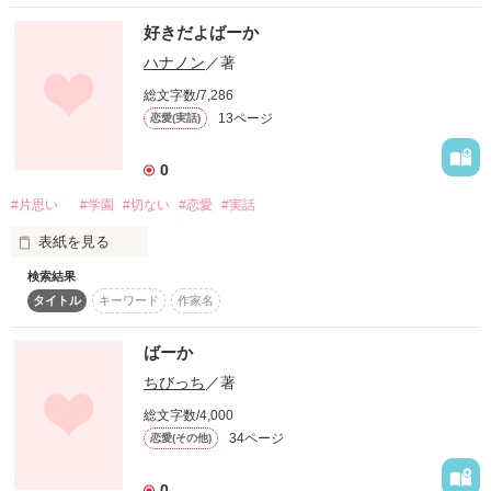
好きだよばーか
ハナノン
／著
総文字数/7,286
近い存在な気がするなんて"最初"だけ…｡

13ページ
恋愛(実話)
0
#片思い
#学園
#切ない
#恋愛
#実話
表紙を見る
幼なじみほど近くて遠い存在はないんだよ…？

検索結果
『仲良しだよね〜』いつもそんなことを言われるでも『仲良く
タイトル
キーワード
作家名
ねーよ』そんな返しをする彼

私わ仲良しがいいよ付き合ってなんて言わないだからせめて…

そんなことを思いながらも私は『仲いいとかありえなww』

ばーか
嘘笑いが上手くなるだけ…

ちびっち
／著
そんな嘘つきな女の子の話________。
総文字数/4,000
菊池 愛梨 (ｷｸﾁ ｱｲﾘ)

34ページ
恋愛(その他)
作品を読む
         ×

0