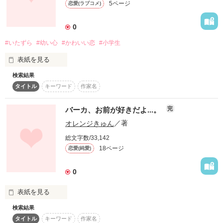
5ページ
恋愛(ラブコメ)
自分の想いが伝えられない。

0
#いたずら
#幼い心
#かわいい恋
#小学生
『恋に不器用な俺が

　精一杯アピってんだぞ。

表紙を見る
　そろそろ気づいてくれても

検索結果
　よくね？

タイトル
キーワード
作家名
　璃奈の沼に、この俺が

あいつとの会話

バーカ、お前が好きだよ...。
完
　ズブズブだってこと』

オレンジきゅん
／著
総文字数/33,142
一つ一つがすんごく楽しいねん

18ページ
恋愛(純愛)
そんなヘタレな恋心を

隠していたのに

0
ある日

璃奈に誘われてしまった。

＊＊＊＊＊＊＊＊＊＊＊＊

表紙を見る
検索結果
風太と麗子は、聖華高校に通う恋人同士。

「亮くん達が寝ちゃった後に

タイトル
キーワード
作家名
エントリーしちゃいました(*^^*)
