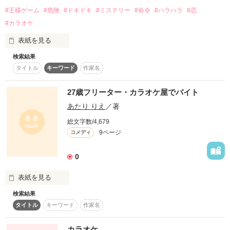
#王様ゲーム
#危険
#ドキドキ
#ミステリー
#命令
#ハラハラ
#恋
タブー

#カラオケ
～秘密の恋～

表紙を見る
『彼氏がいるのに元カレと…』

検索結果
｡.｡･.｡*ﾟ+｡｡.｡･.｡*ﾟ+｡｡.｡･.｡*ﾟ+｡
タイトル
キーワード
作家名
   久々に集まって楽しく遊ぶはずだった｡

27歳フリーター・カラオケ屋でバイト
作品を読む
   気軽に入った少し町外れのカラオケ屋｡

あたり りえ
／著
   誰も予想できなかったと思う｡

総文字数/4,679
9ページ
コメディ
   …こんなことになるなんて｡
0
表紙を見る
作品を読む
検索結果
妙に生々しいカラオケ屋のバイト生活をコメディタッチで書き
タイトル
キーワード
作家名
綴ります？！
カラオケ