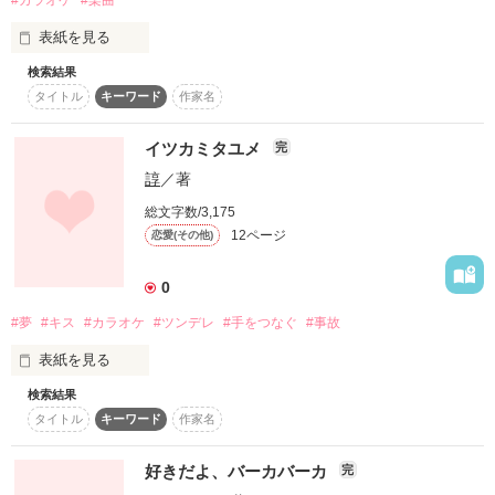
表紙を見る
検索結果
「ぼくらはみんな生きている♪」その一節に思う。
タイトル
キーワード
作家名
イツカミタユメ
完
作品を読む
諄
／著
総文字数/3,175
12ページ
恋愛(その他)
0
#夢
#キス
#カラオケ
#ツンデレ
#手をつなぐ
#事故
表紙を見る
検索結果
タイトル
キーワード
作家名
私はあいつが嫌いなのに… 

私は何かを忘れてる

好きだよ、バーカバーカ
完