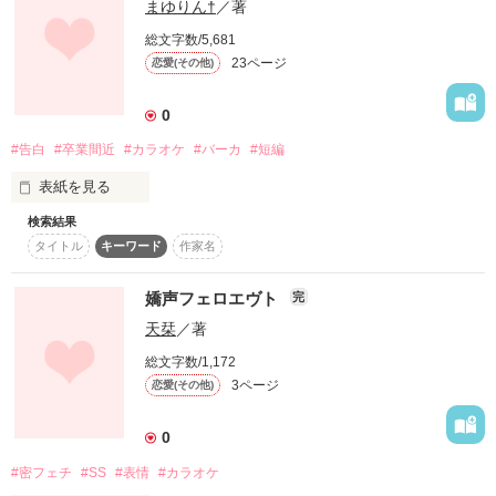
まゆりん†
／著
思い出さなくちゃ 

総文字数/5,681
大切な何かを… 

23ページ
恋愛(その他)
0
#告白
#卒業間近
#カラオケ
#バーカ
#短編
作品を読む
表紙を見る
検索結果
タイトル
キーワード
作家名
嬌声フェロエヴト
完
天栞
／著
さよならの為の告白は

総文字数/1,172
3ページ
恋愛(その他)
0
始まりのきっかけでした

#密フェチ
#SS
#表情
#カラオケ