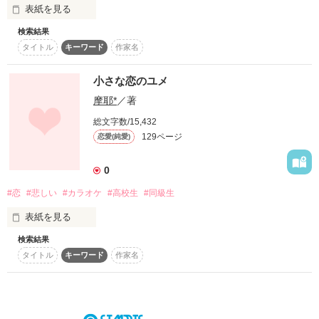
表紙を見る
―――――――――――

検索結果
タイトル
キーワード
作家名
またま短編とうじょー

加虐趣味なんてないんだよ？

小さな恋のユメ
短編簡単に思いつくのに…

摩耶*
／著
総文字数/15,432
129ページ
作品を読む
恋愛(純愛)
長編って難しいね(´･ω･`)

…上の顔文字可愛いな←

0
#恋
#悲しい
#カラオケ
#高校生
#同級生
あ、すんません

表紙を見る
ではどうぞ!!!!
検索結果
タイトル
キーワード
作家名
いつのまにか

作品を読む
君を好きになった
