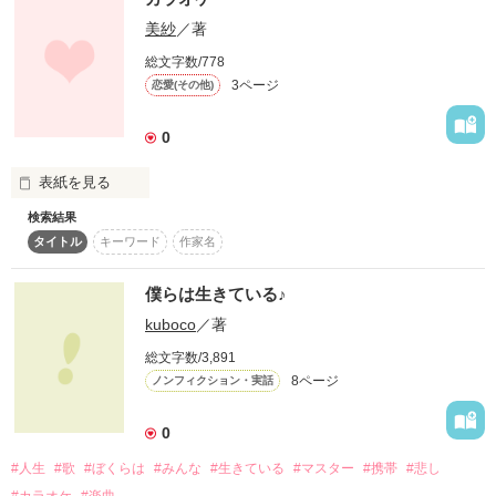
作品を読む
美紗
／著
総文字数/778
3ページ
恋愛(その他)
0
表紙を見る
検索結果
ベーコンレタス風味です。（笑）
タイトル
キーワード
作家名
僕らは生きている♪
作品を読む
kuboco
／著
総文字数/3,891
8ページ
ノンフィクション・実話
0
#人生
#歌
#ぼくらは
#みんな
#生きている
#マスター
#携帯
#悲し
#カラオケ
#楽曲