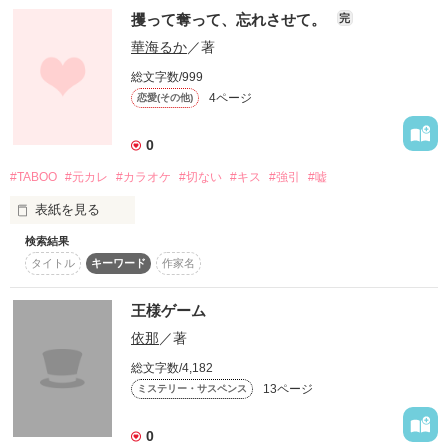
攫って奪って、忘れさせて。
完
スターツ出版小説投稿サイト合同企画「1話からの長編大
賞」ベリーズカフェ会場
華海るか
／著
こちらは実話です
総文字数/999
その他の条件
動画あり
コミックあり
4ページ
恋愛(その他)
作品を読む
0
#TABOO
#元カレ
#カラオケ
#切ない
#キス
#強引
#嘘
表紙を見る
検索結果
タイトル
キーワード
作家名
「このままお前をさらっちゃうけど」

王様ゲーム
依那
／著
イケナイことだとわかっているのに

総文字数/4,182
今はその胸にすがりたい

13ページ
ミステリー・サスペンス
0
｡.｡･.｡*ﾟ+｡｡.｡･.｡*ﾟ+｡｡.｡･.｡*ﾟ+｡
