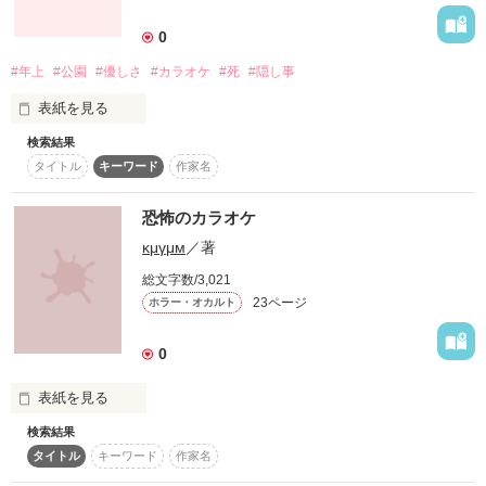
詳しく検索
0
検索対象
#年上
#公園
#優しさ
#カラオケ
#死
#隠し事
タイトル
キーワード
作家名
表紙コメント
表紙を見る
あらすじ
検索結果
ねぇ、和也・・・

タイトル
キーワード
作家名
ジャンル
恐怖のカラオケ
あたしといて幸せでしたか？？

感想
κμγμм
／著
あたしは幸せでしたよ？

この空の下で頑張るから。

総文字数/3,021
ステータス
全て
完結
更新中
23ページ
ホラー・オカルト
あなたのいないこの世界で頑張るから・・・

作品の長さ
長編
中編
短編
0
作品の長さについて
見守っていてね。
表紙を見る
検索結果
これ見たらカラオケに行けなくなるでしょう　

コンテスト
タイトル
キーワード
作家名
まさかこんなことになるなんて‥カラオケ大好きだったの
作品を読む
超短編！フェチから始まる溺愛コンテスト
に。　　　
